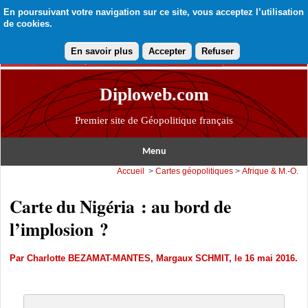
En poursuivant votre navigation sur ce site, vous acceptez l’utilisation
de cookies.
En savoir plus
Accepter
Refuser
Diploweb.com
Premier site de Géopolitique français
Menu
Accueil
>
Cartes géopolitiques
>
Afrique & M.-O.
Carte du Nigéria : au bord de
l’implosion ?
Par
Charlotte BEZAMAT-MANTES
,
Margaux SCHMIT
, le 16 mai 2016.