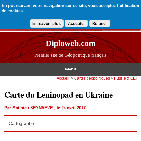
En poursuivant votre navigation sur ce site, vous acceptez l’utilisation
de cookies.
En savoir plus
Accepter
Refuser
Diploweb.com
Premier site de Géopolitique français
Menu
Accueil
>
Cartes géopolitiques
>
Russie & CEI
Carte du Leninopad en Ukraine
Par
Matthieu SEYNAEVE
, le 24 avril 2017.
Cartographe