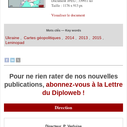
Document JPEG ; 339911 ko
Taille : 1176 x 913 px
Visualiser le document
Mots clés — Key words
Ukraine
,
Cartes géopolitiques
,
2014
,
2013
,
2015
,
Leninopad
Pour ne rien rater de nos nouvelles
publications,
abonnez-vous à la Lettre
du Diploweb !
Direction
Directeur, P. Verluise