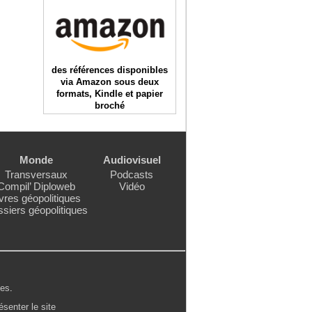
des références disponibles
via Amazon sous deux
formats, Kindle et papier
broché
Monde
Audiovisuel
Transversaux
Podcasts
Compil’ Diploweb
Vidéo
vres géopolitiques
siers géopolitiques
les
.
ésenter le site