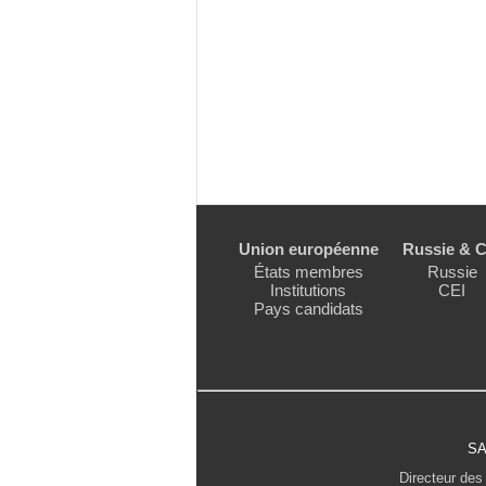
Union européenne
Russie & C
États membres
Russie
Institutions
CEI
Pays candidats
SA
Directeur des 