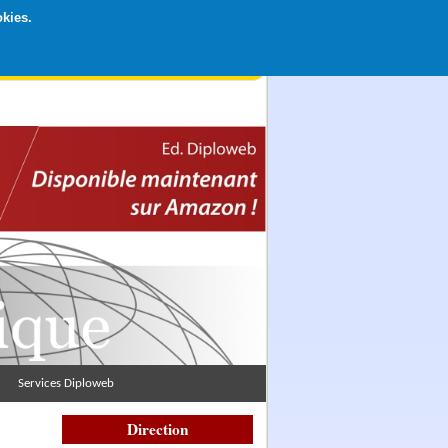
okies.
rticipation libre par CB ou Paypal, Merci !
Services Diploweb
Direction