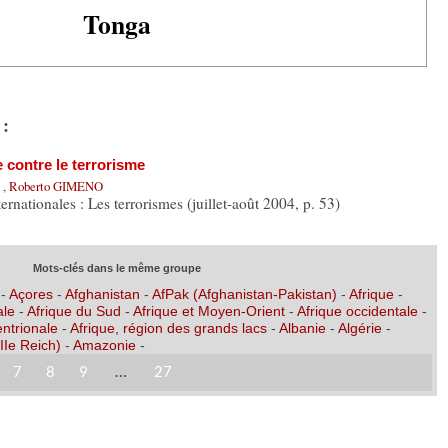
Tonga
 :
 contre le terrorisme
O
,
Roberto GIMENO
ernationales : Les terrorismes (juillet-août 2004, p. 53)
Mots-clés dans le même groupe
-
Açores
-
Afghanistan
-
AfPak (Afghanistan-Pakistan)
-
Afrique
-
ale
-
Afrique du Sud
-
Afrique et Moyen-Orient
-
Afrique occidentale
-
entrionale
-
Afrique, région des grands lacs
-
Albanie
-
Algérie
-
IIe Reich)
-
Amazonie
-
7
8
9
…
27