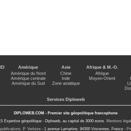
EI
Amérique
Asie
Afrique & M.-O.
Amérique du Nord
Chine
Afrique
Amérique centrale
Inde
Moyen-Orient
Amérique du Sud
Zone asiatique
Li
Dos
Services Diploweb
DIPLOWEB.COM - Premier site géopolitique francophone
S Expertise géopolitique - Diploweb, au capital de 3000 euros.
Mentions léga
publications, P. Verluise
- 1 avenue Lamartine, 94300 Vincennes, France -
Pr