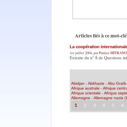
Articles liés à ce mot-clé
La coopération internationale
1er juillet 2004, par
Patrice MITRAN
Extraite du n° 8 de Questions int
Abidjan
-
Abkhazie
-
Abu Graïb
Afrique australe
-
Afrique centr
Afrique orientale
-
Afrique sept
Allemagne
-
Allemagne nazie (I
1
2
3
4
5
6