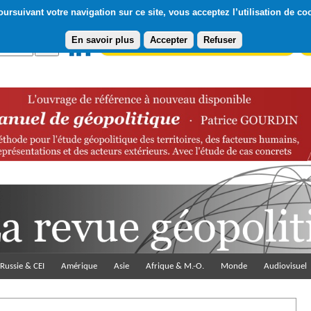
ursuivant votre navigation sur ce site, vous acceptez l’utilisation de co
En savoir plus
Accepter
Refuser
Abonnement gratuit à la Lettre du Diploweb
Pa
Russie & CEI
Amérique
Asie
Afrique & M.-O.
Monde
Audiovisuel