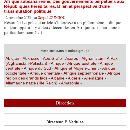
Afrique subsaharienne. Des gouvernements perpétuels aux
Républiques héréditaires. Bilan et perspective d’une
transmutation politique
12 novembre 2023, par
Serge LOUNGOU
Résumé : Le présent article s’intéresse à un phénomène politique
majeur apparu il y a deux décennies en Afrique subsaharienne et
particulièrement (…)
Mots-clés dans le même groupe
Abidjan
-
Abkhazie
-
Abu Graïb
-
Açores
-
Afghanistan
-
AfPak
(Afghanistan-Pakistan)
-
Afrique
-
Afrique australe
-
Afrique
centrale
-
Afrique du Sud
-
Afrique et Moyen-Orient
-
Afrique
occidentale
-
Afrique orientale
-
Afrique septentrionale
-
Afrique,
région des grands lacs
-
Albanie
-
Algérie
-
Allemagne
-
Allemagne nazie (IIIe Reich)
-
Amazonie
-
Direction
Directeur, P. Verluise