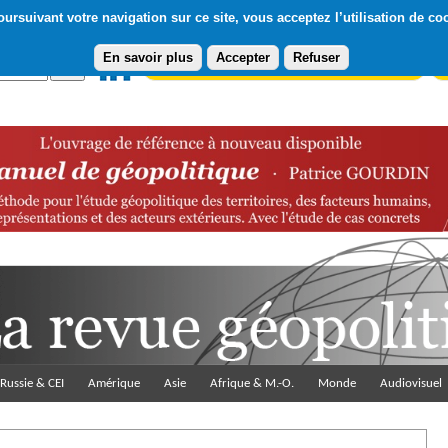
ursuivant votre navigation sur ce site, vous acceptez l’utilisation de co
En savoir plus
Accepter
Refuser
Abonnement gratuit à la Lettre du Diploweb
Pa
Russie & CEI
Amérique
Asie
Afrique & M.-O.
Monde
Audiovisuel