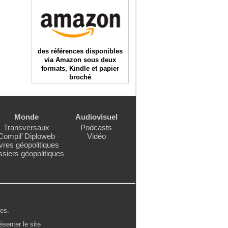
des références disponibles
via Amazon sous deux
formats, Kindle et papier
broché
Monde
Audiovisuel
Transversaux
Podcasts
Compil’ Diploweb
Vidéo
vres géopolitiques
siers géopolitiques
les
.
ésenter le site