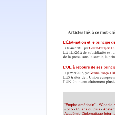
Articles liés à ce mot-clé
L’État-nation et le principe d
14 février 2021, par
Gérard-François
LE TERME de subsidiarité est un
de la prose sans le savoir, le pr
L’UE à rebours de ses princi
14 janvier 2016, par
Gérard-François
LES traités de l’Union européenn
l’UE, énoncent clairement plusi
"Empire américain"
-
#Charlie
-
5+5
-
65 ans ou plus
-
Abstent
Académie Diplomatique Interna