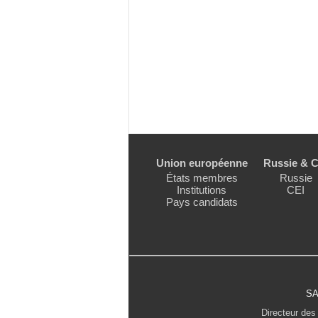
Union européenne
Russie & C
États membres
Russie
Institutions
CEI
Pays candidats
SA
Directeur des 