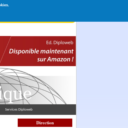
okies.
rticipation libre par CB ou Paypal, Merci !
Services Diploweb
Direction