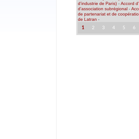
d’industrie de Paris)
-
Accord d
d’association subrégional
-
Acc
de partenariat et de coopérati
de Latran
-
1
2
3
4
5
6