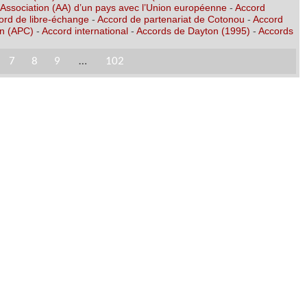
’Association (AA) d’un pays avec l’Union européenne
-
Accord
ord de libre-échange
-
Accord de partenariat de Cotonou
-
Accord
on (APC)
-
Accord international
-
Accords de Dayton (1995)
-
Accords
7
8
9
…
102