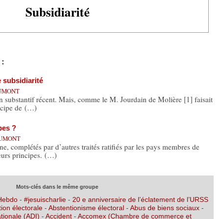
Subsidiarité
 :
e subsidiarité
 DUMONT
 substantif récent. Mais, comme le M. Jourdain de Molière [1] faisait
incipe de (…)
pes ?
 DUMONT
e, complétés par d’autres traités ratifiés par les pays membres de
eurs principes. (…)
Mots-clés dans le même groupe
 Hebdo
-
#jesuischarlie
-
20 e anniversaire de l’éclatement de l’URSS
ion électorale
-
Abstentionisme électoral
-
Abus de biens sociaux
-
tionale (ADI)
-
Accident
-
Accomex (Chambre de commerce et