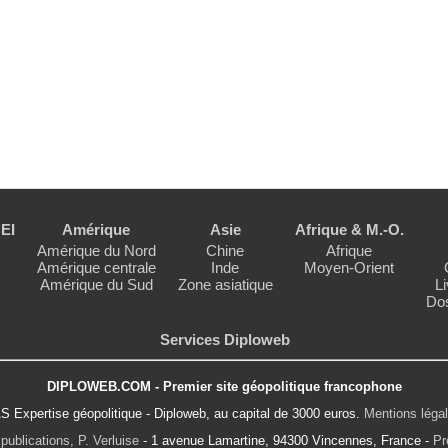
EI
Amérique
Asie
Afrique & M.-O.
Amérique du Nord
Chine
Afrique
Amérique centrale
Inde
Moyen-Orient
Amérique du Sud
Zone asiatique
Li
Dos
Services Diploweb
DIPLOWEB.COM - Premier site géopolitique francophone
S Expertise géopolitique - Diploweb, au capital de 3000 euros.
Mentions léga
publications, P. Verluise
- 1 avenue Lamartine, 94300 Vincennes, France -
Pr