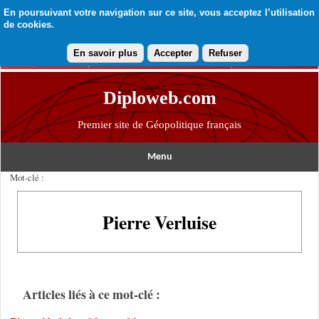
En poursuivant votre navigation sur ce site, vous acceptez l’utilisation
de cookies.
En savoir plus
Accepter
Refuser
Diploweb.com
Premier site de Géopolitique français
Menu
Mot-clé :
Pierre Verluise
Articles liés à ce mot-clé :