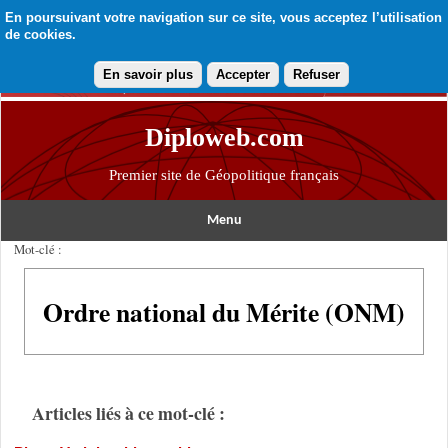
En poursuivant votre navigation sur ce site, vous acceptez l’utilisation
de cookies.
En savoir plus
Accepter
Refuser
Diploweb.com
Premier site de Géopolitique français
Menu
Mot-clé :
Ordre national du Mérite (ONM)
Articles liés à ce mot-clé :