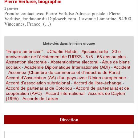
Pierre Verluise, biographie
2 janvier
Prendre contact avec Pierre Verluise Adresse postale : Pierre
Verluise, fondateur du Diploweb.com, 1 avenue Lamartine, 94300,
Vincennes, France. (…)
Mots-clés dans le même groupe
"Empire américain"
-
#Charlie Hebdo
-
#jesuischarlie
-
20 e
anniversaire de l’éclatement de l’URSS
-
5+5
-
65 ans ou plus
-
Abstention électorale
-
Abstentionisme électoral
-
Abus de biens
sociaux
-
Académie Diplomatique Internationale (ADI)
-
Accident
-
Accomex (Chambre de commerce et d’industrie de Paris)
-
Accord d’Association (AA) d’un pays avec l’Union européenne
-
Accord d’association subrégional
-
Accord de libre-échange
-
Accord de partenariat de Cotonou
-
Accord de partenariat et de
coopération (APC)
-
Accord international
-
Accords de Dayton
(1995)
-
Accords de Latran
-
Direction