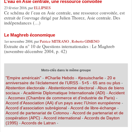
L’eau en Asie centrale, une ressource convoitée
23 février 2016, par
ELLIPSES
Ce schéma de l’eau en Asie centrale, une ressource convoitée, est
extrait de l’ouvrage dirigé par Julien Thorez, Asie centrale. Des
indépendances (…)
Le Maghreb économique
1er novembre 2004, par
Patrice MITRANO
,
Roberto GIMENO
Extraite du n° 10 de Questions internationales : Le Maghreb
(novembre-décembre 2004, p. 42)
Mots-clés dans le même groupe
"Empire américain"
-
#Charlie Hebdo
-
#jesuischarlie
-
20 e
anniversaire de l’éclatement de l’URSS
-
5+5
-
65 ans ou plus
-
Abstention électorale
-
Abstentionisme électoral
-
Abus de biens
sociaux
-
Académie Diplomatique Internationale (ADI)
-
Accident
-
Accomex (Chambre de commerce et d’industrie de Paris)
-
Accord d’Association (AA) d’un pays avec l’Union européenne
-
Accord d’association subrégional
-
Accord de libre-échange
-
Accord de partenariat de Cotonou
-
Accord de partenariat et de
coopération (APC)
-
Accord international
-
Accords de Dayton
(1995)
-
Accords de Latran
-