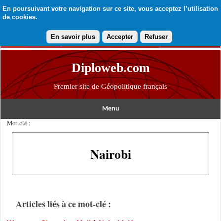
En poursuivant votre navigation sur ce site, vous acceptez l’utilisation
de cookies.
En savoir plus
Accepter
Refuser
Diploweb.com
Premier site de Géopolitique français
Menu
Mot-clé :
Nairobi
Articles liés à ce mot-clé :