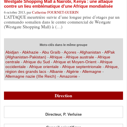
Westgate Shopping Mall à Nairobi, Kenya : une attaque
contre un lieu emblématique d’une Afrique mondialisée
6 octobre 2013, par
Catherine FOURNET-GUERIN
L’ATTAQUE meurtrière suivie d’une longue prise d’otages par un
commando somalien dans le centre commercial de Westgate
(Westgate Shopping Mall) à (…)
Mots-clés dans le même groupe
Abidjan
-
Abkhazie
-
Abu Graïb
-
Açores
-
Afghanistan
-
AfPak
(Afghanistan-Pakistan)
-
Afrique
-
Afrique australe
-
Afrique
centrale
-
Afrique du Sud
-
Afrique et Moyen-Orient
-
Afrique
occidentale
-
Afrique orientale
-
Afrique septentrionale
-
Afrique,
région des grands lacs
-
Albanie
-
Algérie
-
Allemagne
-
Allemagne nazie (IIIe Reich)
-
Amazonie
-
Direction
Directeur, P. Verluise