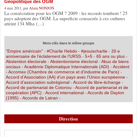
Géopolitique des OGM
4 mai 2011, par
Alain NONJON
La consécration pour les OGM ? 2009 : les records tombent ! 25
pays adoptent des OGM. La superficie consacrée à ces cultures
atteint 134 Mha (…)
Mots-clés dans le même groupe
"Empire américain"
-
#Charlie Hebdo
-
#jesuischarlie
-
20 e
anniversaire de l’éclatement de l’URSS
-
5+5
-
65 ans ou plus
-
Abstention électorale
-
Abstentionisme électoral
-
Abus de biens
sociaux
-
Académie Diplomatique Internationale (ADI)
-
Accident
-
Accomex (Chambre de commerce et d’industrie de Paris)
-
Accord d’Association (AA) d’un pays avec l’Union européenne
-
Accord d’association subrégional
-
Accord de libre-échange
-
Accord de partenariat de Cotonou
-
Accord de partenariat et de
coopération (APC)
-
Accord international
-
Accords de Dayton
(1995)
-
Accords de Latran
-
Direction