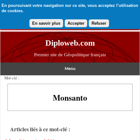
En poursuivant votre navigation sur ce site, vous acceptez l’utilisation
de cookies.
En savoir plus
Accepter
Refuser
Diploweb.com
Premier site de Géopolitique français
Menu
Mot-clé :
Monsanto
Articles liés à ce mot-clé :