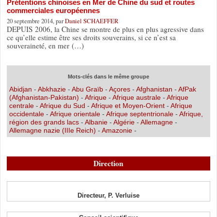
Prétentions chinoises en Mer de Chine du sud et routes
commerciales européennes
20 septembre 2014, par
Daniel SCHAEFFER
DEPUIS 2006, la Chine se montre de plus en plus agressive dans
ce qu’elle estime être ses droits souverains, si ce n’est sa
souveraineté, en mer (…)
Mots-clés dans le même groupe
Abidjan
-
Abkhazie
-
Abu Graïb
-
Açores
-
Afghanistan
-
AfPak
(Afghanistan-Pakistan)
-
Afrique
-
Afrique australe
-
Afrique
centrale
-
Afrique du Sud
-
Afrique et Moyen-Orient
-
Afrique
occidentale
-
Afrique orientale
-
Afrique septentrionale
-
Afrique,
région des grands lacs
-
Albanie
-
Algérie
-
Allemagne
-
Allemagne nazie (IIIe Reich)
-
Amazonie
-
Direction
Directeur, P. Verluise