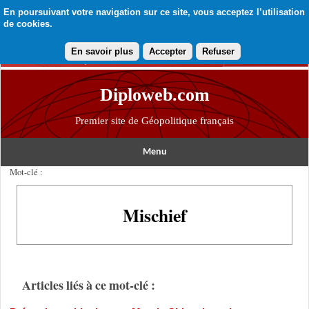
En poursuivant votre navigation sur ce site, vous acceptez l’utilisation
de cookies.
En savoir plus
Accepter
Refuser
Diploweb.com
Premier site de Géopolitique français
Menu
Mot-clé :
Mischief
Articles liés à ce mot-clé :