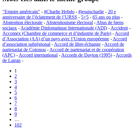
"Empire américain"
-
#Charlie Hebdo
-
#jesuischarlie
-
20 e
anniversaire de l’éclatement de l’URSS
-
5+5
-
65 ans ou plus
-
Abstention électorale
-
Abstentionisme électoral
-
Abus de biens
sociaux
-
Académie Diplomatique Internationale (ADI)
-
Accident
-
Accomex (Chambre de commerce et d’industrie de Paris)
-
Accord
d’Association (AA) d’un pays avec l’Union européenne
-
Accord
d’association subrégional
-
Accord de libre-échange
-
Accord de
partenariat de Cotonou
-
Accord de partenariat et de coopération
(APC)
-
Accord international
-
Accords de Dayton (1995)
-
Accords
de Latran
-
1
2
3
4
5
6
7
8
9
…
102