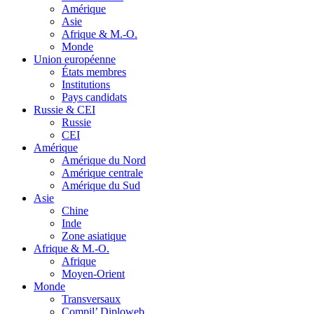
Amérique
Asie
Afrique & M.-O.
Monde
Union européenne
États membres
Institutions
Pays candidats
Russie & CEI
Russie
CEI
Amérique
Amérique du Nord
Amérique centrale
Amérique du Sud
Asie
Chine
Inde
Zone asiatique
Afrique & M.-O.
Afrique
Moyen-Orient
Monde
Transversaux
Compil’ Diploweb