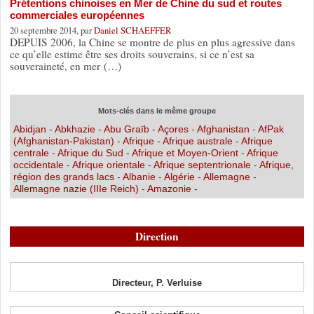
Prétentions chinoises en Mer de Chine du sud et routes
commerciales européennes
20 septembre 2014, par
Daniel SCHAEFFER
DEPUIS 2006, la Chine se montre de plus en plus agressive dans
ce qu’elle estime être ses droits souverains, si ce n’est sa
souveraineté, en mer (…)
Mots-clés dans le même groupe
Abidjan
-
Abkhazie
-
Abu Graïb
-
Açores
-
Afghanistan
-
AfPak
(Afghanistan-Pakistan)
-
Afrique
-
Afrique australe
-
Afrique
centrale
-
Afrique du Sud
-
Afrique et Moyen-Orient
-
Afrique
occidentale
-
Afrique orientale
-
Afrique septentrionale
-
Afrique,
région des grands lacs
-
Albanie
-
Algérie
-
Allemagne
-
Allemagne nazie (IIIe Reich)
-
Amazonie
-
Direction
Directeur, P. Verluise