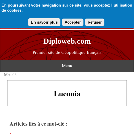
En poursuivant votre navigation sur ce site, vous acceptez l’utilisation
de cookies.
En savoir plus
Accepter
Refuser
Diploweb.com
Premier site de Géopolitique français
Menu
Mot-clé :
Luconia
Articles liés à ce mot-clé :