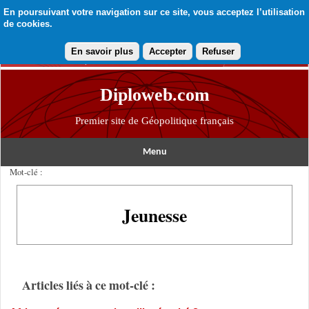
En poursuivant votre navigation sur ce site, vous acceptez l’utilisation
de cookies.
En savoir plus
Accepter
Refuser
Diploweb.com
Premier site de Géopolitique français
Menu
Mot-clé :
Jeunesse
Articles liés à ce mot-clé :