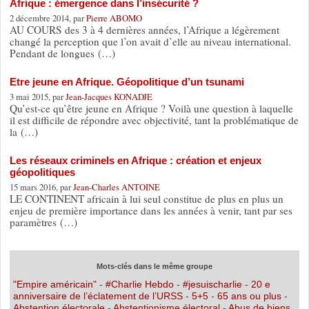
Afrique : émergence dans l’insécurité ?
2 décembre 2014, par
Pierre ABOMO
AU COURS des 3 à 4 dernières années, l’Afrique a légèrement
changé la perception que l’on avait d’elle au niveau international.
Pendant de longues (…)
Etre jeune en Afrique. Géopolitique d’un tsunami
3 mai 2015, par
Jean-Jacques KONADJE
Qu’est-ce qu’être jeune en Afrique ? Voilà une question à laquelle
il est difficile de répondre avec objectivité, tant la problématique de
la (…)
Les réseaux criminels en Afrique : création et enjeux
géopolitiques
15 mars 2016, par
Jean-Charles ANTOINE
LE CONTINENT africain à lui seul constitue de plus en plus un
enjeu de première importance dans les années à venir, tant par ses
paramètres (…)
Mots-clés dans le même groupe
"Empire américain"
-
#Charlie Hebdo
-
#jesuischarlie
-
20 e
anniversaire de l’éclatement de l’URSS
-
5+5
-
65 ans ou plus
-
Abstention électorale
-
Abstentionisme électoral
-
Abus de biens