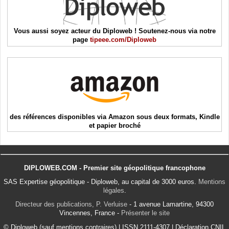
Vous aussi soyez acteur du Diploweb ! Soutenez-nous via notre
page
tipeee.com/Diploweb
des références disponibles via Amazon sous deux formats, Kindle
et papier broché
DIPLOWEB.COM - Premier site géopolitique francophone
SAS Expertise géopolitique - Diploweb, au capital de 3000 euros.
Mentions
légales
.
Directeur des publications, P. Verluise
- 1 avenue Lamartine, 94300
Vincennes, France -
Présenter le site
© Diploweb (sauf mentions contraires) | ISSN 2111-4307 | Déclaration CNIL