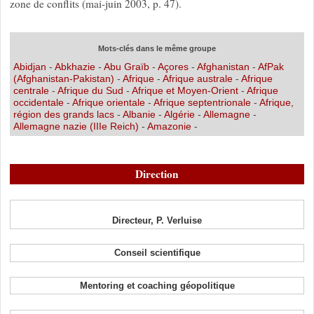
zone de conflits (mai-juin 2003, p. 47).
Mots-clés dans le même groupe
Abidjan
-
Abkhazie
-
Abu Graïb
-
Açores
-
Afghanistan
-
AfPak
(Afghanistan-Pakistan)
-
Afrique
-
Afrique australe
-
Afrique
centrale
-
Afrique du Sud
-
Afrique et Moyen-Orient
-
Afrique
occidentale
-
Afrique orientale
-
Afrique septentrionale
-
Afrique,
région des grands lacs
-
Albanie
-
Algérie
-
Allemagne
-
Allemagne nazie (IIIe Reich)
-
Amazonie
-
Direction
Directeur, P. Verluise
Conseil scientifique
Mentoring et coaching géopolitique