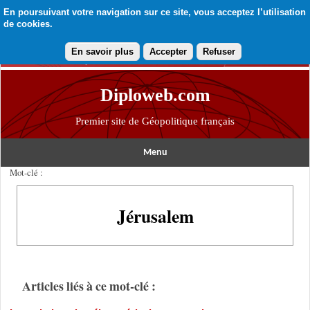
En poursuivant votre navigation sur ce site, vous acceptez l’utilisation
de cookies.
En savoir plus
Accepter
Refuser
Diploweb.com
Premier site de Géopolitique français
Menu
Mot-clé :
Jérusalem
Articles liés à ce mot-clé :