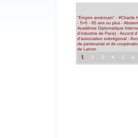
"Empire américain"
-
#Charlie
-
5+5
-
65 ans ou plus
-
Abstent
Académie Diplomatique Interna
d’industrie de Paris)
-
Accord d
d’association subrégional
-
Acc
de partenariat et de coopérati
de Latran
-
1
2
3
4
5
6