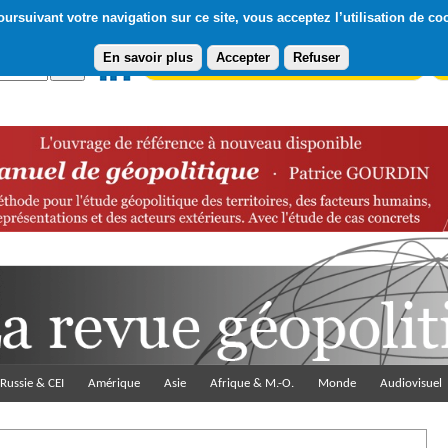
ursuivant votre navigation sur ce site, vous acceptez l’utilisation de co
En savoir plus
Accepter
Refuser
Abonnement gratuit à la Lettre du Diploweb
Pa
Russie & CEI
Amérique
Asie
Afrique & M.-O.
Monde
Audiovisuel