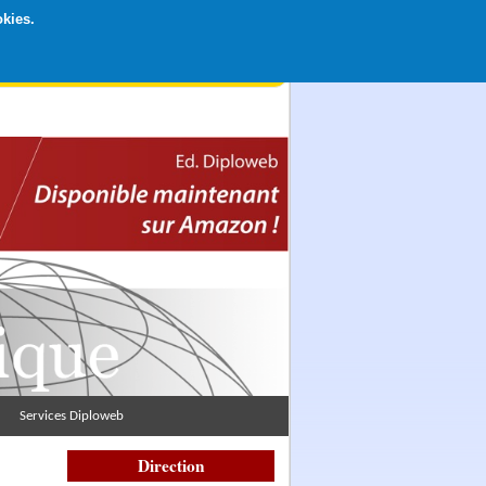
okies.
rticipation libre par CB ou Paypal, Merci !
Services Diploweb
Direction