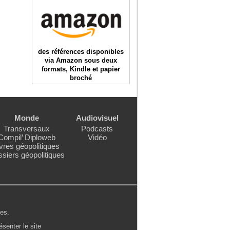
des références disponibles
via Amazon sous deux
formats, Kindle et papier
broché
Monde
Audiovisuel
Transversaux
Podcasts
Compil’ Diploweb
Vidéo
vres géopolitiques
siers géopolitiques
les
.
ésenter le site