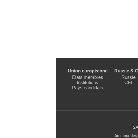
Union européenne
Russie & C
États membres
Russie
Institutions
CEI
Pays candidats
SA
Directeur des 