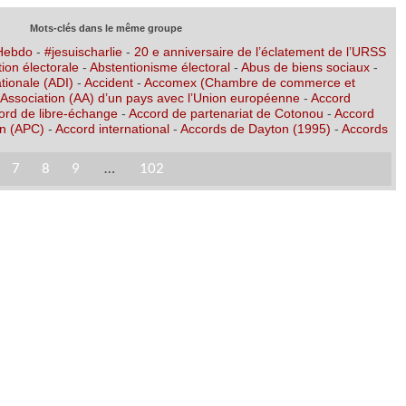
Mots-clés dans le même groupe
 Hebdo
-
#jesuischarlie
-
20 e anniversaire de l’éclatement de l’URSS
ion électorale
-
Abstentionisme électoral
-
Abus de biens sociaux
-
tionale (ADI)
-
Accident
-
Accomex (Chambre de commerce et
’Association (AA) d’un pays avec l’Union européenne
-
Accord
ord de libre-échange
-
Accord de partenariat de Cotonou
-
Accord
on (APC)
-
Accord international
-
Accords de Dayton (1995)
-
Accords
7
8
9
…
102