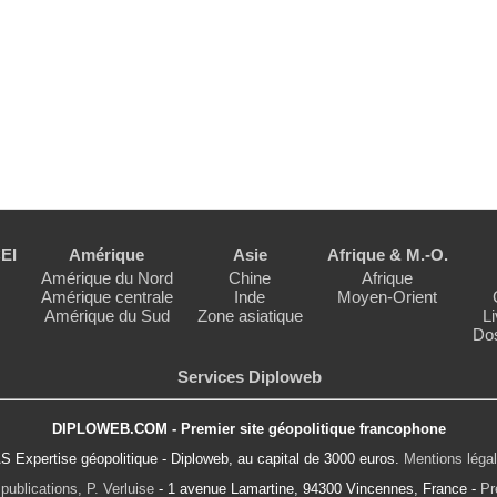
EI
Amérique
Asie
Afrique & M.-O.
Amérique du Nord
Chine
Afrique
Amérique centrale
Inde
Moyen-Orient
Amérique du Sud
Zone asiatique
Li
Dos
Services Diploweb
DIPLOWEB.COM - Premier site géopolitique francophone
S Expertise géopolitique - Diploweb, au capital de 3000 euros.
Mentions léga
publications, P. Verluise
- 1 avenue Lamartine, 94300 Vincennes, France -
Pr