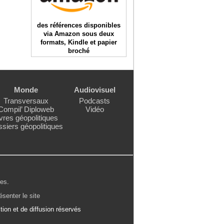
des références disponibles
via Amazon sous deux
formats, Kindle et papier
broché
Monde
Audiovisuel
Transversaux
Podcasts
Compil’ Diploweb
Vidéo
vres géopolitiques
siers géopolitiques
les
.
ésenter le site
ion et de diffusion réservés