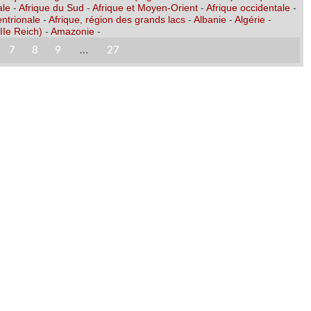
ale
-
Afrique du Sud
-
Afrique et Moyen-Orient
-
Afrique occidentale
-
entrionale
-
Afrique, région des grands lacs
-
Albanie
-
Algérie
-
IIe Reich)
-
Amazonie
-
7
8
9
…
27