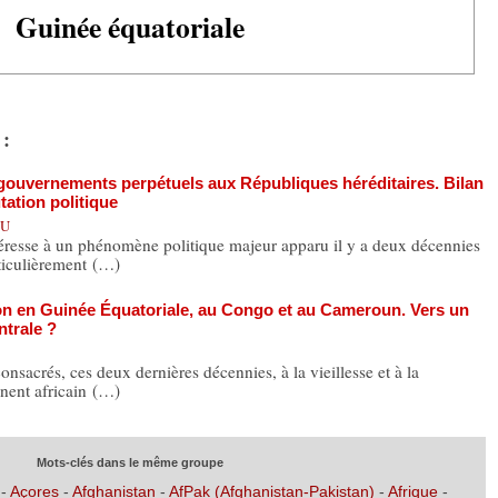
Guinée équatoriale
 :
gouvernements perpétuels aux Républiques héréditaires. Bilan
tation politique
OU
ntéresse à un phénomène politique majeur apparu il y a deux décennies
ticulièrement (…)
on en Guinée Équatoriale, au Congo et au Cameroun. Vers un
ntrale ?
sacrés, ces deux dernières décennies, à la vieillesse et à la
inent africain (…)
Mots-clés dans le même groupe
-
Açores
-
Afghanistan
-
AfPak (Afghanistan-Pakistan)
-
Afrique
-