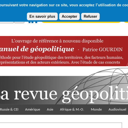
ursuivant votre navigation sur ce site, vous acceptez l’utilisation de co
En savoir plus
Accepter
Refuser
Abonnement gratuit à la Lettre du Diploweb
Pa
Russie & CEI
Amérique
Asie
Afrique & M.-O.
Monde
Audiovisuel