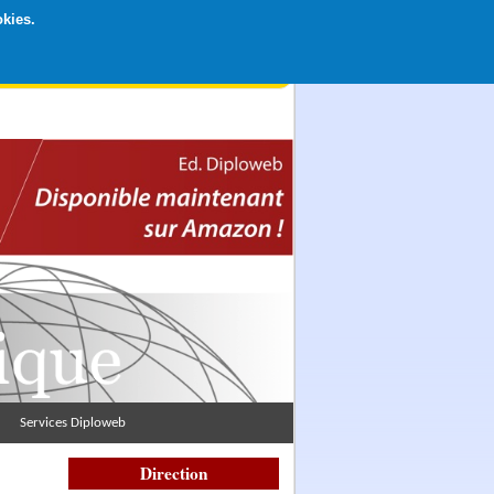
okies.
rticipation libre par CB ou Paypal, Merci !
Services Diploweb
Direction