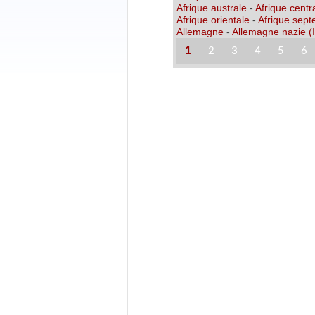
Afrique australe
-
Afrique centr
Afrique orientale
-
Afrique sept
Allemagne
-
Allemagne nazie (I
1
2
3
4
5
6