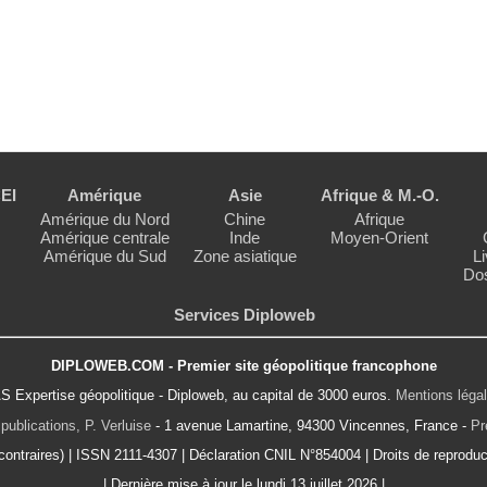
EI
Amérique
Asie
Afrique & M.-O.
Amérique du Nord
Chine
Afrique
Amérique centrale
Inde
Moyen-Orient
Amérique du Sud
Zone asiatique
Li
Dos
Services Diploweb
DIPLOWEB.COM - Premier site géopolitique francophone
S Expertise géopolitique - Diploweb, au capital de 3000 euros.
Mentions léga
publications, P. Verluise
- 1 avenue Lamartine, 94300 Vincennes, France -
Pr
ontraires) | ISSN 2111-4307 | Déclaration CNIL N°854004 | Droits de reproduct
| Dernière mise à jour le lundi 13 juillet 2026 |