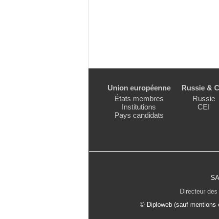
Union européenne
Russie & C
États membres
Russie
Institutions
CEI
Pays candidats
SA
Directeur des 
© Diploweb (sauf mentions c