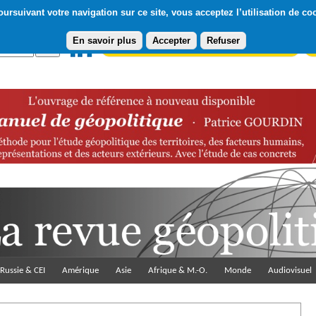
ursuivant votre navigation sur ce site, vous acceptez l’utilisation de co
En savoir plus
Accepter
Refuser
Abonnement gratuit à la Lettre du Diploweb
Pa
Russie & CEI
Amérique
Asie
Afrique & M.-O.
Monde
Audiovisuel