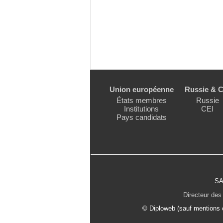
Union européenne
Russie & C
États membres
Russie
Institutions
CEI
Pays candidats
SA
Directeur des 
© Diploweb (sauf mentions c