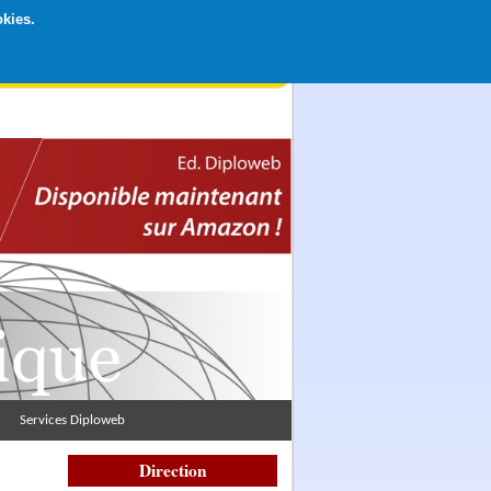
okies.
rticipation libre par CB ou Paypal, Merci !
Services Diploweb
Direction