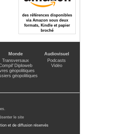
des références disponibles
via Amazon sous deux
formats, Kindle et papier
broché
Monde
Audiovisuel
Transversaux
Podcasts
Compil’ Diploweb
Vidéo
vres géopolitiques
siers géopolitiques
les
.
ésenter le site
ion et de diffusion réservés