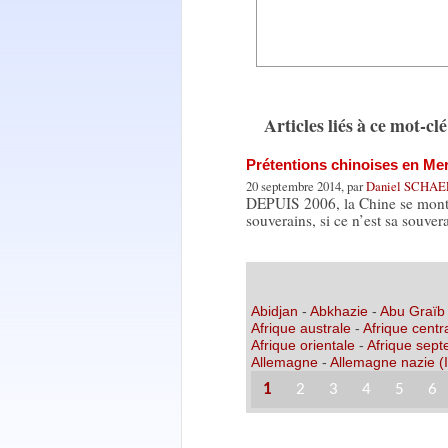
Articles liés à ce mot-clé
Prétentions chinoises en Me
20 septembre 2014, par
Daniel SCHA
DEPUIS 2006, la Chine se montre 
souverains, si ce n’est sa souve
Abidjan
-
Abkhazie
-
Abu Graïb
Afrique australe
-
Afrique centr
Afrique orientale
-
Afrique sept
Allemagne
-
Allemagne nazie (I
1
2
3
4
5
6