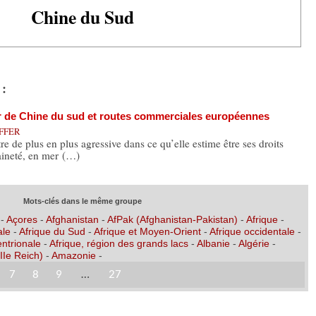
Chine du Sud
 :
r de Chine du sud et routes commerciales européennes
EFFER
de plus en plus agressive dans ce qu’elle estime être ses droits
raineté, en mer (…)
Mots-clés dans le même groupe
-
Açores
-
Afghanistan
-
AfPak (Afghanistan-Pakistan)
-
Afrique
-
ale
-
Afrique du Sud
-
Afrique et Moyen-Orient
-
Afrique occidentale
-
entrionale
-
Afrique, région des grands lacs
-
Albanie
-
Algérie
-
IIe Reich)
-
Amazonie
-
7
8
9
…
27