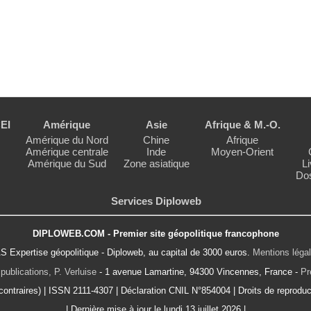
EI
Amérique
Asie
Afrique & M.-O.
Amérique du Nord
Chine
Afrique
Amérique centrale
Inde
Moyen-Orient
Amérique du Sud
Zone asiatique
Li
Dos
Services Diploweb
DIPLOWEB.COM - Premier site géopolitique francophone
S Expertise géopolitique - Diploweb, au capital de 3000 euros.
Mentions léga
publications, P. Verluise
- 1 avenue Lamartine, 94300 Vincennes, France -
Pr
ontraires) | ISSN 2111-4307 | Déclaration CNIL N°854004 | Droits de reproduct
| Dernière mise à jour le lundi 13 juillet 2026 |