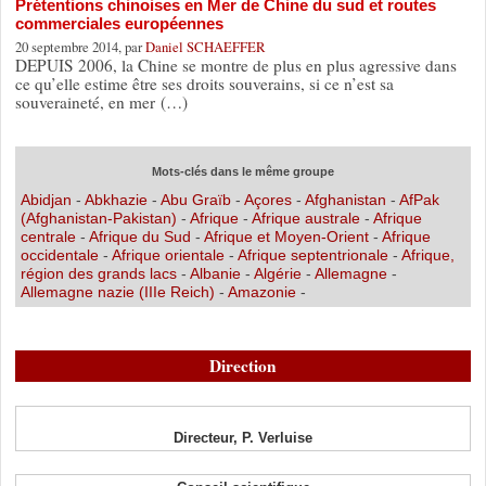
Prétentions chinoises en Mer de Chine du sud et routes
commerciales européennes
20 septembre 2014, par
Daniel SCHAEFFER
DEPUIS 2006, la Chine se montre de plus en plus agressive dans
ce qu’elle estime être ses droits souverains, si ce n’est sa
souveraineté, en mer (…)
Mots-clés dans le même groupe
Abidjan
-
Abkhazie
-
Abu Graïb
-
Açores
-
Afghanistan
-
AfPak
(Afghanistan-Pakistan)
-
Afrique
-
Afrique australe
-
Afrique
centrale
-
Afrique du Sud
-
Afrique et Moyen-Orient
-
Afrique
occidentale
-
Afrique orientale
-
Afrique septentrionale
-
Afrique,
région des grands lacs
-
Albanie
-
Algérie
-
Allemagne
-
Allemagne nazie (IIIe Reich)
-
Amazonie
-
Direction
Directeur, P. Verluise