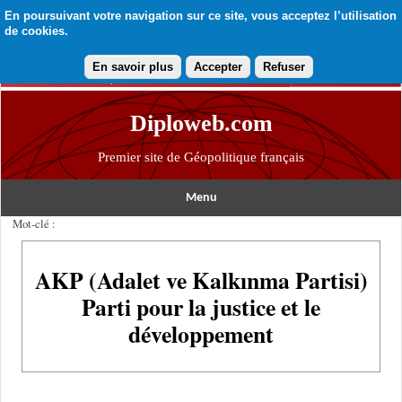
En poursuivant votre navigation sur ce site, vous acceptez l’utilisation
de cookies.
En savoir plus
Accepter
Refuser
Diploweb.com
Premier site de Géopolitique français
Menu
Mot-clé :
AKP (Adalet ve Kalkınma Partisi)
Parti pour la justice et le
développement