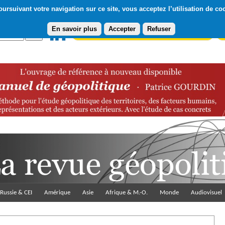
ursuivant votre navigation sur ce site, vous acceptez l’utilisation de co
En savoir plus
Accepter
Refuser
Abonnement gratuit à la Lettre du Diploweb
Pa
Russie & CEI
Amérique
Asie
Afrique & M.-O.
Monde
Audiovisuel