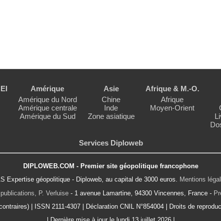
EI
Amérique
Asie
Afrique & M.-O.
Amérique du Nord
Chine
Afrique
Amérique centrale
Inde
Moyen-Orient
Amérique du Sud
Zone asiatique
Li
Dos
Services Diploweb
DIPLOWEB.COM - Premier site géopolitique francophone
S Expertise géopolitique - Diploweb, au capital de 3000 euros.
Mentions léga
publications, P. Verluise
- 1 avenue Lamartine, 94300 Vincennes, France -
Pr
ontraires) | ISSN 2111-4307 | Déclaration CNIL N°854004 | Droits de reproduct
| Dernière mise à jour le lundi 13 juillet 2026 |