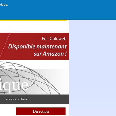
okies.
rticipation libre par CB ou Paypal, Merci !
Services Diploweb
Direction