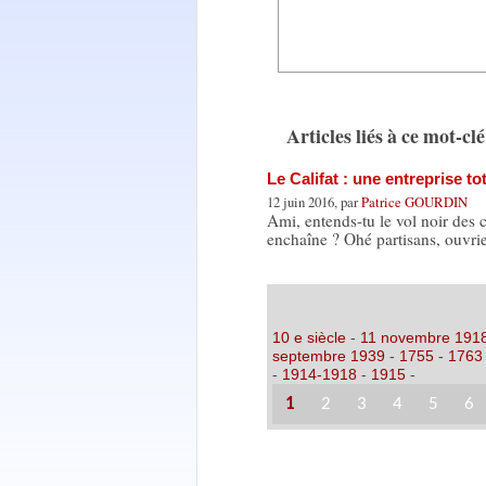
Articles liés à ce mot-clé
Le Califat : une entreprise tot
12 juin 2016, par
Patrice GOURDIN
Ami, entends-tu le vol noir des 
enchaîne ? Ohé partisans, ouvri
10 e siècle
-
11 novembre 191
septembre 1939
-
1755
-
1763
-
1914-1918
-
1915
-
1
2
3
4
5
6