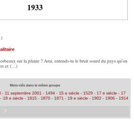
1933
 :
alitaire
corbeaux sur la plaine ? Ami, entends-tu le bruit sourd du pays qu’on
ers et (…)
Mots-clés dans le même groupe
8
-
11 septembre 2001
-
1494
-
15 e siècle
-
1529
-
17 e siècle
-
17
-
18 e siècle
-
1815
-
1870
-
1871
-
19 e siècle
-
1902
-
1906
-
1914
7