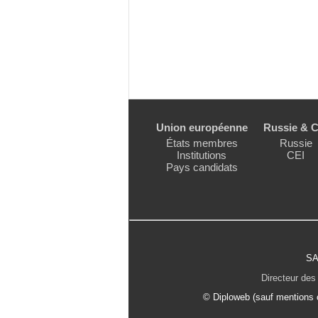
Union européenne
Russie & C
États membres
Russie
Institutions
CEI
Pays candidats
SA
Directeur des 
© Diploweb (sauf mentions c