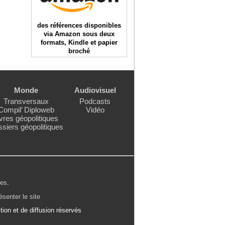
des références disponibles
via Amazon sous deux
formats, Kindle et papier
broché
Monde
Audiovisuel
Transversaux
Podcasts
Compil’ Diploweb
Vidéo
vres géopolitiques
siers géopolitiques
les
.
ésenter le site
ion et de diffusion réservés