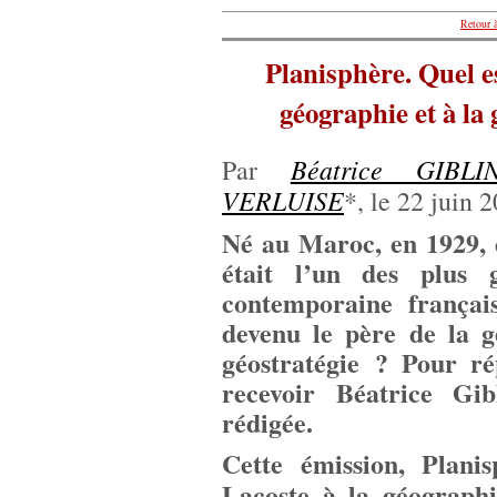
Retour à
Planisphère. Quel es
géographie et à la
Béatrice GIBLI
Par
VERLUISE
*, le 22 juin 
Né au Maroc, en 1929, 
était l’un des plus
contemporaine françai
devenu le père de la gé
géostratégie ? Pour r
recevoir Béatrice Gib
rédigée.
Cette émission, Plani
Lacoste à la géographi