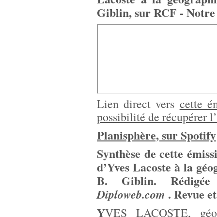
Giblin, sur RCF - Notr
Lien direct vers
cette é
possibilité de récupérer l
Planisphère, sur Spotify
Synthèse de cette émiss
d’Yves Lacoste à la géo
B. Giblin. Rédigé
. Revue et
Diploweb.com
Y
VES LACOSTE, géogr