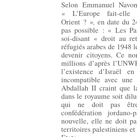
Selon Emmanuel Navo
«
L’Europe fait-ell
»,
Orient ?
en date du 24
pas possible : « Les Pa
soi-disant « droit au r
réfugiés arabes de 1948 le
devenir citoyens. Ce no
millions d’après l’UNWRA
l’existence d’Israël e
incompatible avec une 
Abdallah II craint que l
dans le royaume soit dil
qui ne doit pas êtr
confédération jordano-p
nouvelle, elle ne doit pa
territoires palestiniens e