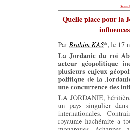
Retour à
Quelle place pour la 
influence
Brahim KAS
Par
*, le 17
La Jordanie du roi Abd
acteur géopolitique i
plusieurs enjeux géopoli
politique de la Jordani
une concurrence des inf
L
A JORDANIE, héritière 
un pays singulier dans
internationales. Contr
royaume hachémite a tou
monarques, échapper a