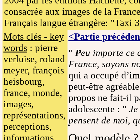
2004 par les éditions Hachette, c
consacrée aux images de la France
Français langue étrangère: "Taxi 3
Mots clés - key
<Partie précéden
words
: pierre
"
P
eu importe ce 
verluise, roland
France, soyons n
meyer, françois
qui a occupé d’im
heisbourg,
peut-être agréable
france, monde,
propos ne fait-il 
images,
adolescente : "
Je
représentations,
pensent de moi, qu
perceptions,
Quel modèle ?
informations,