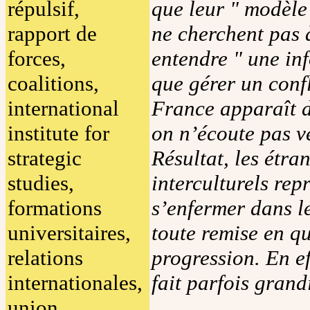
répulsif,
que leur " modèle "
rapport de
ne cherchent pas à
forces,
entendre " une in
coalitions,
que gérer un confl
international
France apparaît 
institute for
on n’écoute pas v
strategic
Résultat, les étra
studies,
interculturels re
formations
s’enfermer dans l
universitaires,
toute remise en qu
relations
progression. En ef
internationales,
fait parfois grand
union