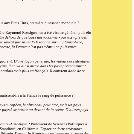
is aux Etats-Unis, première puissance mondiale ?
père Raymond Rossignol en a été vicaire général, puis élu
En dehors de quelques microcosmes - par exemple des
 ne savent pas situer l’Hexagone sur un planisphère,
presse, la France n’est pas même une puissance
 ignorent. D’une façon générale, les valeurs occidentales
çais. Il en va ainsi même dans les pays précédemment
nglais mais plus en français. Il convient donc de se
naissent-ils à la France le rang de puissance ?
ays européen, le plus beau peut-être, mais un pays
 pays à se porter au devant de la scène. D’autres pays
e outre-Atlantique ? Professeur de Sciences Politiques à
Standford, en Californie. Espace en forte croissance,
lifornie. Depuis, la France a pratiquement disparu des