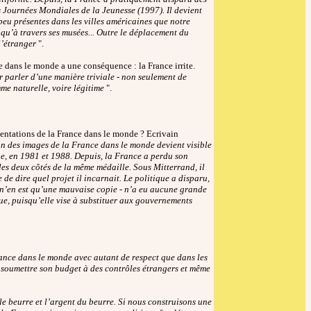
 Journées Mondiales de la Jeunesse (1997). Il devient
peu présentes dans les villes américaines que notre
 qu’à travers ses musées... Outre le déplacement du
 l’étranger
".
e dans le monde a une conséquence : la France irrite.
r parler d’une manière triviale - non seulement de
mme naturelle, voire légitime
".
sentations de la France dans le monde ? Ecrivain
n des images de la France dans le monde devient visible
ue, en 1981 et 1988. Depuis, la France a perdu son
les deux côtés de la même médaille. Sous Mitterrand, il
 de dire quel projet il incarnait. Le politique a disparu,
c n’en est qu’une mauvaise copie - n’a eu aucune grande
que, puisqu’elle vise à substituer aux gouvernements
nce dans le monde avec autant de respect que dans les
 soumettre son budget à des contrôles étrangers et même
le beurre et l’argent du beurre. Si nous construisons une