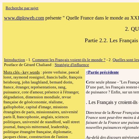
Recherche par sujet
www.diploweb.com
présente " Quelle France dans le monde au XXI 
2. Q
Partie 2.2. Les Français
Introduction
- 1.
Comment les Français voient-ils le monde ?
- 2.
Quelles sont les
Postface de Gérard Chaliand :
Stratégie d'influence
Mots clés - key words
:
pierre verluise, pascal
<Partie précédente
lorot, raymond rossignol, francis balle, françois
heisbourg, john laughland, bernard dorin,
C
ette seule phrase - "Les Franç
france, étranger, représentations, rang,
D’une part, les Français restent-
puissance, cote d'amour, présence à l'étranger,
de puissance ? Enfin, sur un ter
dégradation, dimension mondiale, revue
française de géoéconomie, réalisme,
. Les Français y croient-ils
gallophobie, capital d'image, missions
étrangères de paris, missionnaires, université
Directeur de la
Revue Français
paris II, francophonie, anglais, sciences
France sont peut-être moins à d
politiques, université de standford, wall street
faisant de la France une puissa
journal, françois mitterrand, leadership,
nouvelles puissances régionale
politique étrangère française, diplomatie,
jacques chirac, construction de l'union
Au-delà des discours stéréotypé