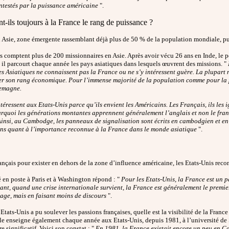
ontestés par la puissance américaine
".
t-ils toujours à la France le rang de puissance ?
n Asie, zone émergente rassemblant déjà plus de 50 % de la population mondiale, pu
s comptent plus de 200 missionnaires en Asie. Après avoir vécu 26 ans en Inde, le 
 il parcourt chaque année les pays asiatiques dans lesquels œuvrent des missions. "
 les Asiatiques ne connaissent pas la France ou ne s’y intéressent guère. La plupart
mer son rang économique. Pour l’immense majorité de la population comme pour la 
lemagne.
téressent aux Etats-Unis parce qu’ils envient les Américains. Les Français, ils les
ourquoi les générations montantes apprennent généralement l’anglais et non le fran
nsi, au Cambodge, les panneaux de signalisation sont écrits en cambodgien et en a
ions quant à l’importance reconnue à la France dans le monde asiatique
".
ançais pour exister en dehors de la zone d’influence américaine, les Etats-Unis recon
 en poste à Paris et à Washington répond : "
Pour les Etats-Unis, la France est un p
nt, quand une crise internationale survient, la France est généralement le premier
age, mais en faisant moins de discours
".
 Etats-Unis a pu soulever les passions françaises, quelle est la visibilité de la Franc
alle enseigne également chaque année aux Etats-Unis, depuis 1981, à l’université de 
e significatif. Voici son constat : "
En 1981, la France existait encore un peu en Ca