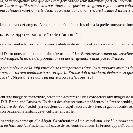
ts, la conséquence sera que ces Etats perdront de leur substance, particulièrement
. Outre ce qu’il reste de nos positions, nous gardons un grand rayonnement cultur
ographique exceptionnelle. Nous pourrions donc avoir encore l’image d’un pays qui
de demander aux étrangers d’accorder du crédit à une histoire à laquelle nous semblons
moins - s’appuyer sur une " cote d’amour " ?
 caractérisent à la fois par une peur maladive du ridicule et un souci éperdu de plaire
d Dorin nous administre une douche froide : "
Les Français se croient universellem
e-Bretagne, la masse des populations et des dirigeants n’aime pas la France.
ophobie résulte de la suffisance de nos compatriotes dans leurs rapports avec les ét
geants ont souvent tendance à penser que la France doit avoir la prééminence et qu
faut s’habituer à vivre dans un univers où ce n’est pas vrai
".
ement une marge de manœuvre, selon une des rares études consacrées aux images de l
 D.D.B. Brand and Business. En dépit des observations précédentes, la France semble, e
réature de rêve
" séduit par ses dons de l’esprit, son art de vivre, sa gastronomie, s
 son patrimoine historique et culturel enviable...
s critiques parce qu’elle déçoit. Sa prétention à l’universalisme vire à l’ethnocentr
 m’en foutisme
"... Finalement, à cause de ses contradictions, la France apparaît co