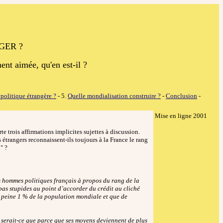
GER ?
ent aimée, qu'en est-il ?
politique étrangère ?
- 5.
Quelle mondialisation construire ?
-
Conclusion
-
Mise en ligne 2001
 trois affirmations implicites sujettes à discussion.
s étrangers reconnaissent-ils toujours à la France le rang
" ?
s hommes politiques français à propos du rang de la
pas stupides au point d’accorder du crédit au cliché
à peine 1 % de la population mondiale et que de
 serait-ce que parce que ses moyens deviennent de plus