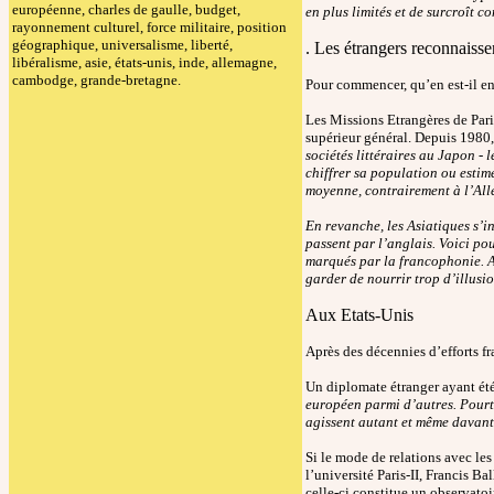
européenne, charles de gaulle, budget,
en plus limités et de surcroît c
rayonnement culturel, force militaire, position
géographique, universalisme, liberté,
. Les étrangers reconnaissen
libéralisme, asie, états-unis, inde, allemagne,
cambodge, grande-bretagne.
Pour commencer, qu’en est-il e
Les Missions Etrangères de Pari
supérieur général. Depuis 1980,
sociétés littéraires au Japon -
chiffrer sa population ou esti
moyenne, contrairement à l’Al
En revanche, les Asiatiques s’in
passent par l’anglais. Voici p
marqués par la francophonie. Ai
garder de nourrir trop d’illus
Aux Etats-Unis
Après des décennies d’efforts fr
Un diplomate étranger ayant été
européen parmi d’autres. Pourta
agissent autant et même davant
Si le mode de relations avec les
l’université Paris-II, Francis B
celle-ci constitue un observatoir