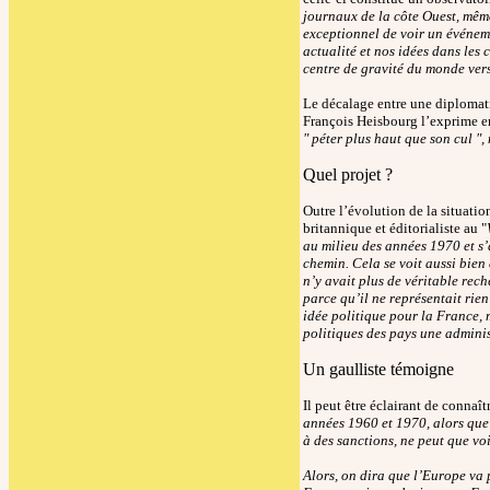
journaux de la côte Ouest, mêm
exceptionnel de voir un événeme
actualité et nos idées dans les
centre de gravité du monde vers
Le décalage entre une diplomati
François Heisbourg l’exprime en
" péter plus haut que son cul ",
Quel projet ?
Outre l’évolution de la situati
britannique et éditorialiste au "
au milieu des années 1970 et s’
chemin. Cela se voit aussi bien
n’y avait plus de véritable rech
parce qu’il ne représentait rie
idée politique pour la France, 
politiques des pays une admin
Un gaulliste témoigne
Il peut être éclairant de connaî
années 1960 et 1970, alors que
à des sanctions, ne peut que vo
Alors, on dira que l’Europe va 