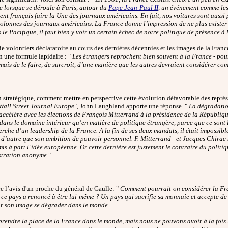
e lorsque se déroule à Paris, autour du
Pape Jean-Paul II
, un événement comme les
nt français faire la Une des journaux américains. En fait, nos voitures sont aussi 
 colonnes des journaux américains. La France donne l’impression de ne plus exister
 le Pacifique, il faut bien y voir un certain échec de notre politique de présence à
e volontiers déclaratoire au cours des dernières décennies et les images de la Franc
 une formule lapidaire : "
Les étrangers reprochent bien souvent à la France - pou
 mais de le faire, de surcroît, d’une manière que les autres devraient considérer co
on stratégique, comment mettre en perspective cette évolution défavorable des repré
Wall Street Journal Europe
", John Laughland apporte une réponse. "
La dégradatio
accélère avec les élections de François Mitterrand à la présidence de la Républiq
 dans le domaine intérieur qu’en matière de politique étrangère, parce que ce sont 
erche d’un leadership de la France. A la fin de ses deux mandats, il était impossible
n d’autre que son ambition de pouvoir personnel. F. Mitterrand - et Jacques Chira
mis à part l’idée européenne. Or cette dernière est justement le contraire du politi
istration anonyme
".
tre l’avis d'un proche du général de Gaulle: "
Comment pourrait-on considérer la Fra
 ce pays a renoncé à être lui-même ? Un pays qui sacrifie sa monnaie et accepte de
ir son image se dégrader dans le monde.
prendre la place de la France dans le monde, mais nous ne pouvons avoir à la fois 