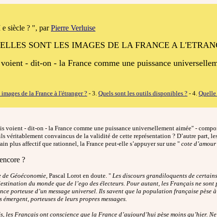
e siècle ? ", par
Pierre Verluise
UELLES SONT LES IMAGES DE LA FRANCE A L'ETRAN
 voient - dit-on - la France comme une puissance universellem
 images de la France à l'étranger ?
- 3.
Quels sont les outils disponibles ?
- 4.
Quelle 
ais voient - dit-on - la France comme une puissance universellement aimée" - comporte
ils véritablement convaincus de la validité de cette représentation ? D’autre part, le
rain plus affectif que rationnel, la France peut-elle s’appuyer sur une "
cote d’amour
 encore ?
e de Géoéconomie
, Pascal Lorot en doute. "
Les discours grandiloquents de certain
estination du monde que de l’ego des électeurs. Pour autant, les Français ne sont 
nce porteuse d’un message universel. Ils savent que la population française pèse 
s émergent, porteuses de leurs propres messages.
s, les Français ont conscience que la France d’aujourd’hui pèse moins qu’hier. Ne