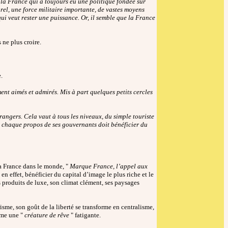
 la France qui a toujours eu une politique fondée sur
el, une force militaire importante, de vastes moyens
 veut rester une puissance. Or, il semble que la France
 ne plus croire.
.
ent aimés et admirés. Mis à part quelques petits cercles
rangers. Cela vaut à tous les niveaux, du simple touriste
e chaque propos de ses gouvernants doit bénéficier du
a France dans le monde, "
Marque France, l’appel aux
n effet, bénéficier du capital d’image le plus riche et le
es produits de luxe, son climat clément, ses paysages
isme, son goût de la liberté se transforme en centralisme,
mme une "
créature de rêve
" fatigante.