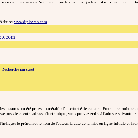
ux-mêmes leurs chances. Notamment par le caractère qui leur est universellement att
erluise/
www.diploweb.com
eb.com
Recherche par sujet
les mesures ont été prises pour établir l'antériorité de cet écrit. Pour en reproduire u
resse postale et votre adresse électronique, vous pouvez é
crire à l'adresse suivante: 
'indiquer le prénom et le nom de l'auteur, la date de la mise en ligne initiale et l'ad