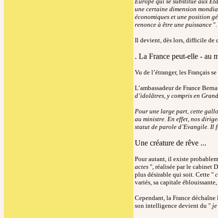
Europe qui se substitue aux Eta
une certaine dimension mondiale
économiques et une position gé
renonce à être une puissance
".
Il devient, dès lors, difficile 
. La France peut-elle - au 
Vu de l’étranger, les Français se
L’ambassadeur de France Bernar
d’idolâtres, y compris en Grand
Pour une large part, cette gall
au ministre. En effet, nos diri
statut de parole d’Evangile. Il 
Une créature de rêve ...
Pour autant, il existe probabl
actes
", réalisée par le cabinet
plus désirable qui soit. Cette "
c
variés, sa capitale éblouissante,
Cependant, la France déchaîne le
son intelligence devient du "
je