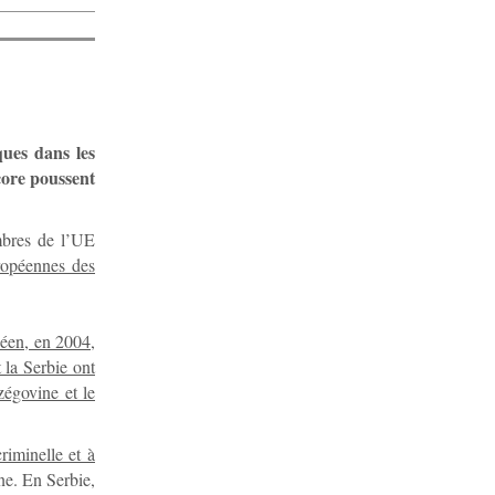
ques dans les
core poussent
mbres de l’UE
uropéennes des
péen, en 2004,
 la Serbie ont
zégovine et le
riminelle et à
ne. En Serbie,