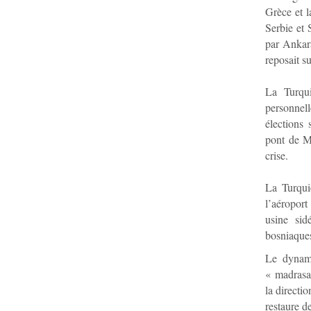
Grèce et l
Serbie et 
par Ankara
reposait su
La Turqui
personnell
élections 
pont de Mo
crise.
La Turquie
l’aéropor
usine sid
bosniaques
Le dynami
« madrasa 
la directi
restaure d