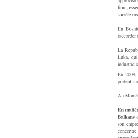
approvisi
fioul, ess
société ru
En Bosnie
raccorder 
La Republ
Luka, qui 
industriell
En 2009, 
portent sur
Au Monténé
En matièr
Balkans o
son empres
concentre
européen