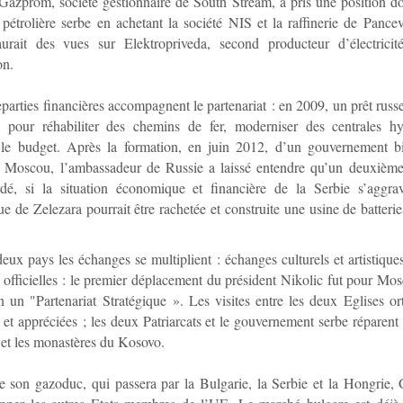
Gazprom, société gestionnaire de South Stream, a pris une position d
e pétrolière serbe en achetant la société NIS et la raffinerie de Pance
rait des vues sur Elektropriveda, second producteur d’électrici
on.
parties financières accompagnent le partenariat : en 2009, un prêt russe
s pour réhabiliter des chemins de fer, moderniser des centrales hy
r le budget. Après la formation, en juin 2012, d’un gouvernement b
e Moscou, l’ambassadeur de Russie a laissé entendre qu’un deuxième 
rdé, si la situation économique et financière de la Serbie s’aggra
ue de Zelezara pourrait être rachetée et construite une usine de batterie
deux pays les échanges se multiplient : échanges culturels et artistiqu
 officielles : le premier déplacement du président Nikolic fut pour Mos
n un "Partenariat Stratégique ». Les visites entre les deux Eglises o
 et appréciées ; les deux Patriarcats et le gouvernement serbe réparent e
s et les monastères du Kosovo.
e son gazoduc, qui passera par la Bulgarie, la Serbie et la Hongrie