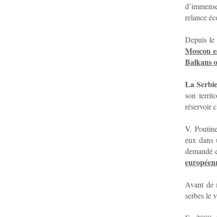
d’immense
relance é
Depuis le
Moscou es
Balkans o
La Serbie
son terri
réservoir c
V. Poutin
eux dans u
demandé e
européen
Avant de 
serbes le 