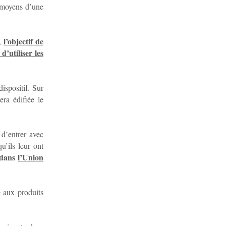
 moyens d’une
l’objectif de
b,
’utiliser les
dispositif. Sur
era édifiée le
d’entrer avec
u’ils leur ont
e dans
l’Union
 aux produits