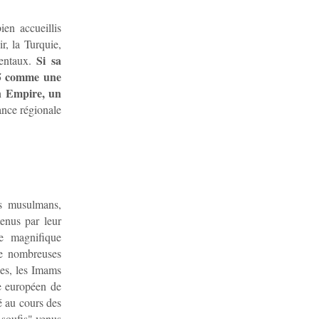
ien accueillis
r, la Turquie,
Si sa
dentaux.
25 comme une
en Empire, un
ance régionale
es musulmans,
enus par leur
e magnifique
 de nombreuses
es, les Imams
re européen de
é au cours des
 soufis" venus