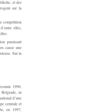
ikolic, et des
rogent sur la
de compétition
’entre elles,
lles.
on paraissait
e en cause une
orieuse. Sur la
écennie 1990,
 Belgrade, ni
national d’une
pe centrale et
te, en 1997,