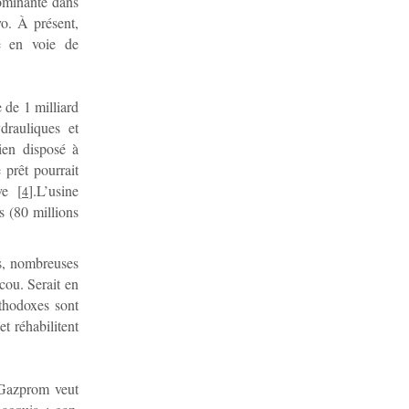
ominante dans
vo. À présent,
té en voie de
 de 1 milliard
drauliques et
ien disposé à
prêt pourrait
ve
[
]
.L’usine
4
s (80 millions
es, nombreuses
cou. Serait en
rthodoxes sont
t réhabilitent
, Gazprom veut