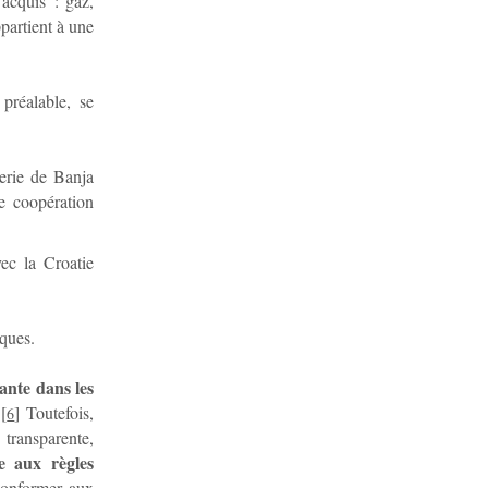
acquis : gaz,
ppartient à une
préalable, se
erie de Banja
de coopération
ec la Croatie
ques.
ante dans les
[
]
Toutefois,
6
 transparente,
e aux règles
conformer aux