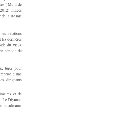
uses ( Mufti de
2012) initiées
r de la Bosnie
les relations
 les dernières
apide du vieux
 en période de
aux turcs pour
reprise d’une
es dirigeants
imaires et de
e. Le Diyanet,
ogie musulmane,