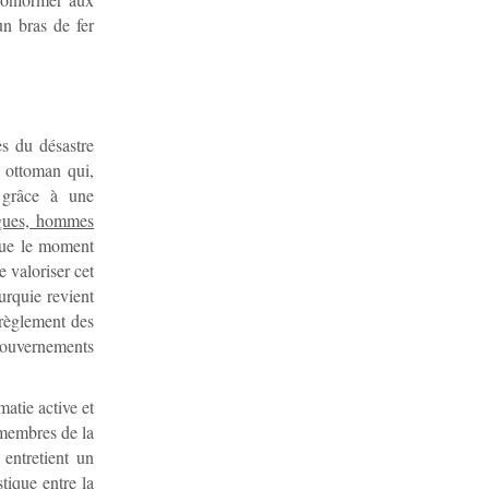
n bras de fer
s du désastre
e ottoman qui,
s grâce à une
logues, hommes
que le moment
e valoriser cet
Turquie revient
 règlement des
 gouvernements
matie active et
s membres de la
entretient un
tique entre la