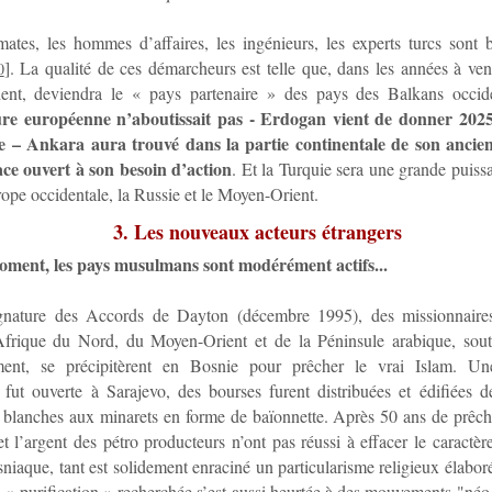
ates, les hommes d’affaires, les ingénieurs, les experts turcs sont b
]
. La qualité de ces démarcheurs est telle que, dans les années à veni
0
dent, deviendra le « pays partenaire » des pays des Balkans occi
ure européenne n’aboutissait pas - Erdogan vient de donner 20
te – Ankara aura trouvé dans la partie continentale de son anci
ace ouvert à son besoin d’action
. Et la Turquie sera une grande puiss
rope occidentale, la Russie et le Moyen-Orient.
3. Les nouveaux acteurs étrangers
oment, les pays musulmans sont modérément actifs...
gnature des Accords de Dayton (décembre 1995), des missionnair
Afrique du Nord, du Moyen-Orient et de la Péninsule arabique, sout
ent, se précipitèrent en Bosnie pour prêcher le vrai Islam. Un
 fut ouverte à Sarajevo, des bourses furent distribuées et édifiées
blanches aux minarets en forme de baïonnette. Après 50 ans de prêch
et l’argent des pétro producteurs n’ont pas réussi à effacer le caractè
sniaque, tant est solidement enraciné un particularisme religieux élabor
a « purification » recherchée s’est aussi heurtée à des mouvements "néo