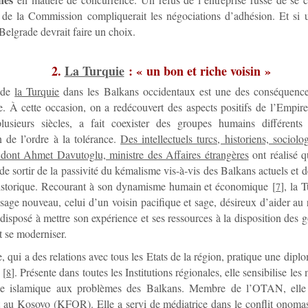
de la Commission compliquerait les négociations d’adhésion. Et si u
 Belgrade devrait faire un choix.
2.
La Turquie
: « un bon et riche voisin »
 de
la Turquie
dans les Balkans occidentaux est une des conséquence
. À cette occasion, on a redécouvert des aspects positifs de l’Empir
lusieurs siècles, a fait coexister des groupes humains différent
n de l’ordre à la tolérance.
Des intellectuels turcs, historiens, socio
 dont Ahmet Davutoglu, ministre des Affaires étrangères
ont réalisé 
 de sortir de la passivité du kémalisme vis-à-vis des Balkans actuels et d
historique. Recourant à son dynamisme humain et économique
[
]
, la 
7
sage nouveau, celui d’un voisin pacifique et sage, désireux d’aider au
t disposé à mettre son expérience et ses ressources à la disposition des
t se moderniser.
, qui a des relations avec tous les Etats de la région, pratique une diplo
[
]
. Présente dans toutes les Institutions régionales, elle sensibilise le
8
e islamique aux problèmes des Balkans. Membre de l’OTAN, elle 
 au Kosovo (KFOR). Elle a servi de médiatrice dans le conflit onomas