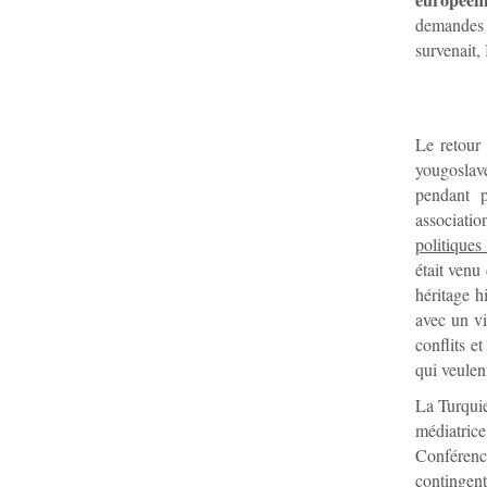
demandes 
survenait,
Le retour
yougoslave
pendant p
associatio
politiques
était venu
héritage 
avec un vi
conflits e
qui veulen
La Turquie
médiatrice
Conférenc
contingent