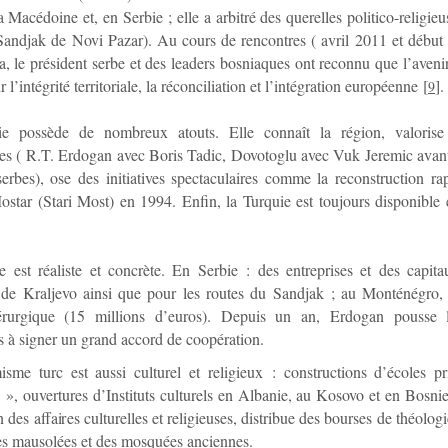
a Macédoine et, en Serbie ; elle a arbitré des querelles politico-religie
Sandjak de Novi Pazar). Au cours de rencontres ( avril 2011 et début 
, le président serbe et des leaders bosniaques ont reconnu que l’aveni
r l’intégrité territoriale, la réconciliation et l’intégration européenne
[
]
.
9
e possède de nombreux atouts. Elle connaît la région, valorise 
es ( R.T. Erdogan avec Boris Tadic, Dovotoglu avec Vuk Jeremic avant
serbes), ose des initiatives spectaculaires comme la reconstruction r
star (Stari Most) en 1994. Enfin, la Turquie est toujours disponible
 est réaliste et concrète. En Serbie : des entreprises et des capit
t de Kraljevo ainsi que pour les routes du Sandjak ; au Monténégro, 
érurgique (15 millions d’euros). Depuis un an, Erdogan pousse l
 à signer un grand accord de coopération.
sme turc est aussi culturel et religieux : constructions d’écoles pr
», ouvertures d’Instituts culturels en Albanie, au Kosovo et en Bosni
on des affaires culturelles et religieuses, distribue des bourses de théol
es mausolées et des mosquées anciennes.