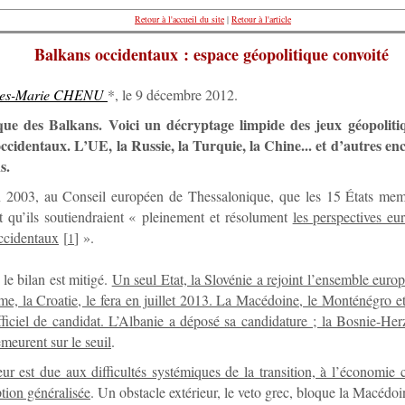
Retour à l'accueil du site
|
Retour à l'article
Balkans occidentaux : espace géopolitique convoité
ges-Marie CHENU
*, le 9 décembre 2012.
que des Balkans. Voici un décryptage limpide des jeux géopoliti
ccidentaux. L’UE, la Russie, la Turquie, la Chine... et d’autres en
s.
 2003, au Conseil européen de Thessalonique, que les 15 États me
t qu’ils soutiendraient « pleinement et résolument
les perspectives e
ccidentaux
[
]
».
1
 le bilan est mitigé.
Un seul Etat, la Slovénie a rejoint l’ensemble euro
e, la Croatie, le fera en juillet 2013. La Macédoine, le Monténégro et
officiel de candidat. L’Albanie a déposé sa candidature ; la Bosnie-Her
eurent sur le seuil
.
eur est due aux difficultés systémiques de la transition, à l’économie c
tion généralisée
. Un obstacle extérieur, le veto grec, bloque la Macédoi