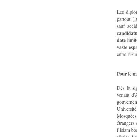
Les diplom
partout
[
1
sauf acci
candidat
date limi
vaste esp
entre l’Eu
Pour le m
Dès la si
venant d’
gouvernem
Université
Mosquées 
étrangers 
l’Islam bo
siècles. L