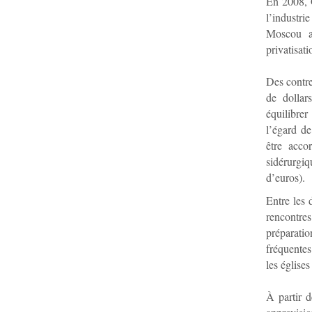
En 2008, 
l’industri
Moscou au
privatisati
Des contre
de dollar
équilibre
l’égard d
être acco
sidérurgiq
d’euros).
Entre les 
rencontres
préparatio
fréquentes
les église
À partir d