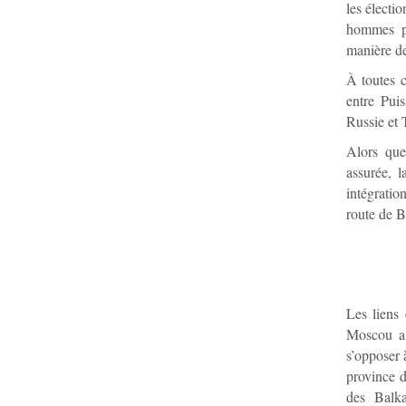
les électi
hommes po
manière de
À toutes c
entre Pui
Russie et 
Alors que
assurée, l
intégratio
route de B
Les liens
Moscou a 
s’opposer 
province d
des Balk