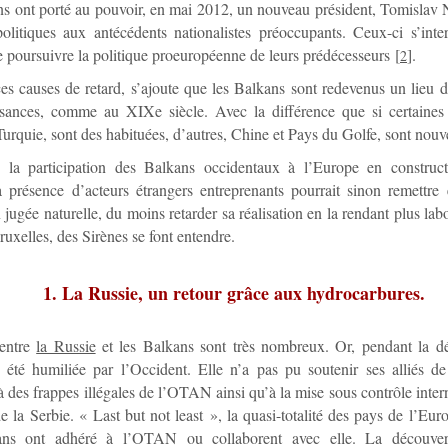
ons ont porté au pouvoir, en mai 2012, un nouveau président, Tomislav N
litiques aux antécédents nationalistes préoccupants. Ceux-ci s’inter
 poursuivre la politique proeuropéenne de leurs prédécesseurs
[
]
.
2
es causes de retard, s’ajoute que les Balkans sont redevenus un lieu 
ssances, comme au XIXe siècle. Avec la différence que si certaines d
Turquie, sont des habituées, d’autres, Chine et Pays du Golfe, sont nouve
 la participation des Balkans occidentaux à l’Europe en constructi
a présence d’acteurs étrangers entreprenants pourrait sinon remettr
n jugée naturelle, du moins retarder sa réalisation en la rendant plus lab
ruxelles, des Sirènes se font entendre.
1. La Russie, un retour grâce aux hydrocarbures.
 entre
la Russie
et les Balkans sont très nombreux. Or, pendant la d
été humiliée par l’Occident. Elle n’a pas pu soutenir ses alliés de
à des frappes illégales de l’OTAN ainsi qu’à la mise sous contrôle inter
e la Serbie. « Last but not least », la quasi-totalité des pays de l’Euro
ans ont adhéré à l’OTAN ou collaborent avec elle. La découver