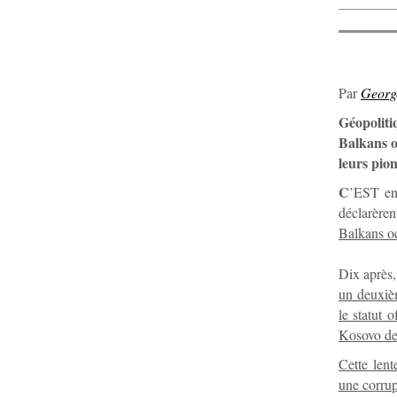
Par
Geor
Géopoliti
Balkans o
leurs pion
C
’EST en
déclarèren
Balkans o
Dix après,
un deuxièm
le statut 
Kosovo dem
Cette lent
une corrup