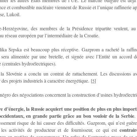
onner les autres Etats membres de l’UE. Le marché bulgare est déjà 
ence et combustible nucléaire viennent de Russie et l’unique raffinerie a
sse, Lukoil.
-Herzégovine, des membres de la Présidence tripartite veulent, au 
au réseau européen par l’intermédiaire de la Croatie.
ika Srpska est beaucoup plus réceptive. Gazprom a racheté la raffin
sera alimentée par une bretelle, et signée avec l’Entité un accord 
e (centrales hydroélectriques).
la Slovénie a conclu un contrat de rattachement. Les discussions av
 des projets industriels à caractère énergétique.
[
]
5
gro des négociations concernent la construction d’usines hydroélectri
e d’énergie, la Russie acquiert une position de plus en plus import
ccidentaux, en grande partie grâce au bon vouloir de la Serbie
.
sement risque de lui causer des difficultés. Gazprom, qui n’est guère
contrair
 les activités de producteur et de fournisseur, ce qui est
nes
en matière de concurrence. Un refus de l’entreprise russe de se 