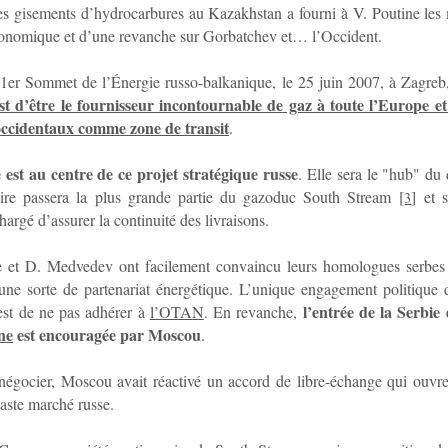
s gisements d’hydrocarbures au Kazakhstan a fourni à V. Poutine les
conomique et d’une revanche sur Gorbatchev et… l’Occident.
 1er Sommet de l’Énergie russo-balkanique, le 25 juin 2007, à Zagre
t d’être le fournisseur incontournable de gaz à toute l’Europe et d
ccidentaux comme zone de transit
.
 est au centre de ce projet stratégique
russe
. Elle sera le "hub" du 
toire passera la plus grande partie du gazoduc South Stream
[
]
et s
3
hargé d’assurer la continuité des livraisons.
e et D. Medvedev ont facilement convaincu leurs homologues serbes 
ne sorte de partenariat énergétique. L’unique engagement politique q
l’entrée de la Serbi
st de ne pas adhérer à
l’OTAN
. En revanche,
ne
est encouragée par Moscou
.
négocier, Moscou avait réactivé un accord de libre-échange qui ouvre
vaste marché russe.