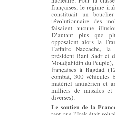
nucléaire. Pour la classe
françaises, le régime i
constituait un boucli
révolutionnaire des mo
faisaient aucune illusi
D’autant plus que pl
opposaient alors la Fra
l’affaire Naccache, l
président Bani Sadr et
Moudjahidin du Peuple), 
françaises à Bagdad (1
combat, 300 véhicules b
matériel antiaérien et a
milliers de missiles et
diverses).
Le soutien de la France
tant que l’Irak était solv