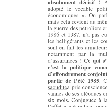
absolument décisif !
A 
adopté le vocable poli
économiques ». On parl
mais cela revient au mê
la guerre des pétroliers e
1986 et 1987, n’a pas e
les belligérants et les co
sont en fait les armateur
notamment par la mult
Ce qui s’
d’assurances !
c’est la politique con
d’effondrement conjoint 
partir de l’été 1985
. 
saoudite
a pris conscience
vannes de ses oléoducs en
six mois. Conjuguée à l
l’effet a été radical po