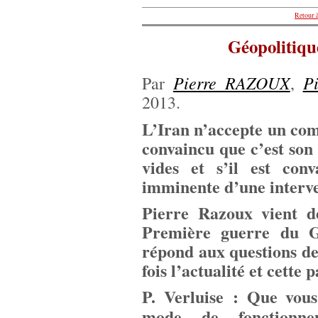
Retour à
Géopolitique
Pierre RAZOUX
P
Par
,
2013.
L’Iran n’accepte un comp
convaincu que c’est son i
vides et s’il est con
imminente d’une interve
Pierre Razoux vient d
Première guerre du Go
répond aux questions de
fois l’actualité et cette
P. Verluise : Que vous
mode de fonctionn