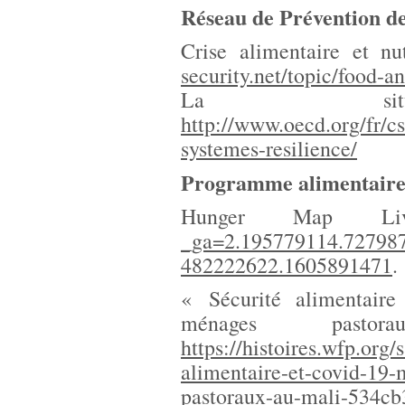
Réseau de Prévention de
Crise alimentaire et nu
security.net/topic/food-an
La situat
http://www.oecd.org/fr/c
systemes-resilience/
Programme alimentaire
Hunger Map L
_ga=2.195779114.72798
482222622.1605891471
.
« Sécurité alimentair
ménages pas
https://histoires.wfp.
alimentaire-et-covid-1
pastoraux-au-mali-534c