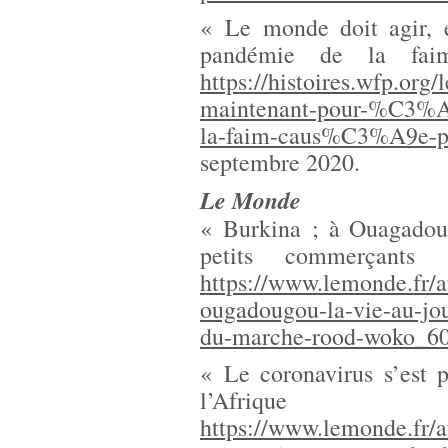
« Le monde doit agir, e
pandémie de la fai
https://histoires.wfp.or
maintenant-pour-%C3%
la-faim-caus%C3%A9e-pa
septembre 2020.
Le Monde
« Burkina ; à Ouagadoug
petits commerçan
https://www.lemonde.fr/a
ougadougou-la-vie-au-jou
du-marche-rood-woko_6
« Le coronavirus s’est 
l’Af
https://www.lemonde.fr/af