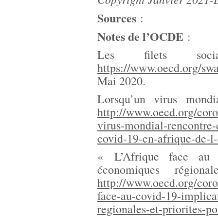
Sources
:
Notes de l’OCDE
:
Les filets socia
https://www.oecd.org/swa
Mai 2020.
Lorsqu’un virus mondia
http://www.oecd.org/coro
virus-mondial-rencontre-d
covid-19-en-afrique-de-l
« L’Afrique face au 
économiques régional
http://www.oecd.org/coron
face-au-covid-19-implica
regionales-et-priorites-p