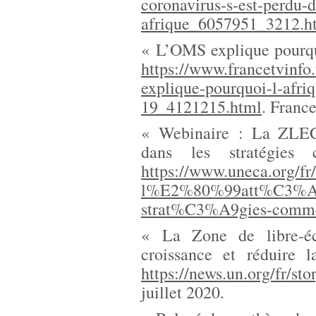
coronavirus-s-est-perdu-d
afrique_6057951_3212.h
« L’OMS explique pourqu
https://www.francetvinfo.
explique-pourquoi-l-afriq
19_4121215.html
. Franc
« Webinaire : La ZLECA
dans les stratégies c
https://www.uneca.org/fr/
l%E2%80%99att%C3%A9nu
strat%C3%A9gies-comme
« La Zone de libre-éc
croissance et réduire 
https://news.un.org/fr/s
juillet 2020.