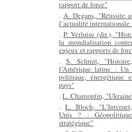
rapport de force"
.
A. Degans, "Réussite 
l’actualité internationale
.
P. Verluise (dir.), "Hi
la mondialisation conte
enjeux et rapports de for
.
S. Schmit, "Histoir
l’Amérique latine : Un 
politique, énergétique 
pays"
.
L. Chamontin, "Ukraine
.
L. Bloch, "L’Internet
Unis ? : Géopolitique
stratégique"