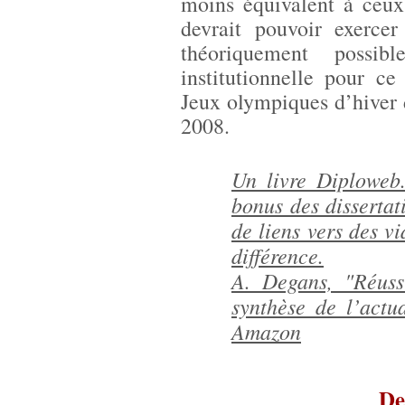
moins équivalent à ceu
devrait pouvoir exerce
théoriquement possibl
institutionnelle pour ce
Jeux olympiques d’hiver 
2008.
Un livre Diploweb
bonus des dissertat
de liens vers des vi
différence.
A. Degans, "Réus
synthèse de l’actu
Amazon
De 