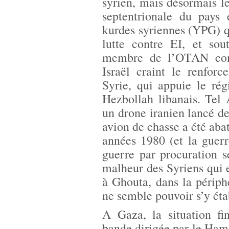
syrien, mais désormais l
septentrionale du pays 
kurdes syriennes (YPG) qu
lutte contre EI, et sou
membre de l’OTAN comm
Israël craint le renfor
Syrie, qui appuie le r
Hezbollah libanais. Tel 
un drone iranien lancé de
avion de chasse a été aba
années 1980 (et la guerr
guerre par procuration s
malheur des Syriens qui 
à Ghouta, dans la périp
ne semble pouvoir s’y éta
A Gaza, la situation fin
bande dirigée par le Hama