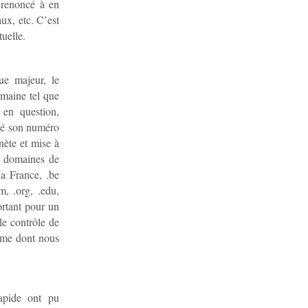
 renoncé à en
aux, etc. C’est
tuelle.
ue majeur, le
omaine tel que
 en question,
né son numéro
nète et mise à
 domaines de
la France, .be
, .org, .edu,
rtant pour un
le contrôle de
me dont nous
rapide ont pu