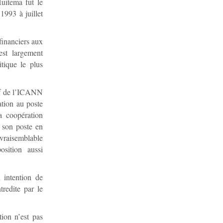
Huitema fut le
1993 à juillet
financiers aux
est largement
tique le plus
sif de l’ICANN
ation au poste
a coopération
é son poste en
vraisemblable
sition aussi
 intention de
redite par le
ion n’est pas