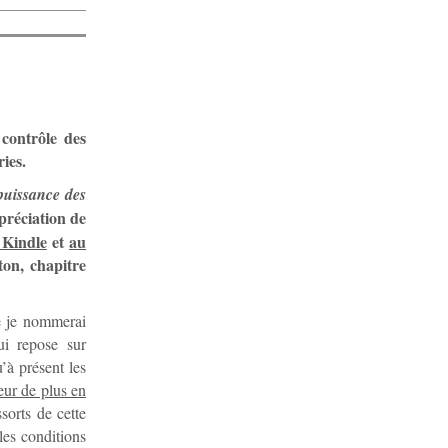
 contrôle des
ies.
 puissance des
préciation de
 Kindle
et
au
eton, chapitre
ue je nommerai
ui repose sur
u’à présent les
eur de plus en
sorts de cette
 les conditions