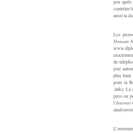
peu après
contrôler 
aussi la da
Les proto
Domain N
www.dipl
exactemen
de télépho
jour auto
plus haut 
pour la B
.info). L
pays ou po
l’
Internet
analyseron
L’ouvertu