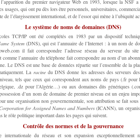
 l’apparition du premier navigateur Web en 1993, lorsque la NSF a
les usages, qui ont pu dès lors être personnels, universitaires, commerci
te de l’élargissement international, et de l’essor qui mène à l’ubiquité ac
Le système de noms de domaines (DNS)
coles TCP/IP ont été complétés en 1983 par un dispositif techniq
ame System
(DNS), qui est l’annuaire de l’Internet : à un nom de d
oweb.com
il fait correspondre l’adresse réseau du serveur du site
t comme l’annuaire du téléphone fait correspondre au nom d’un abon
ne. Le DNS est une base de données répartie sur l’ensemble de la pla
matiquement. La
racine
du DNS donne les adresses des serveurs des
niveau, tels que ceux qui correspondent aux noms de pays (.fr pour 
elgique, .dz pour l’Algérie…​) ou aux domaines dits génériques (.com
a possession d’un nom de domaine de premier niveau est un enjeu impo
ur une organisation non gouvernementale, son attribution se fait sous 
 Corporation for Assigned Names and Numbers
(ICANN), un organis
s le rôle politique important dans les pages qui suivent.
Contrôle des normes et de la gouvernance
re internationale du réseau et son expansion exceptionnellement 