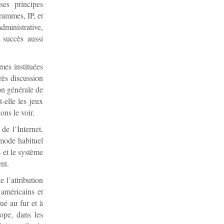
 ses principes
rammes, IP, et
dministrative,
 succès aussi
mes instituées
rès discussion
ion générale de
-elle les jeux
ns le voir.
de l’Internet,
e mode habituel
e et le système
nt.
 l’attribution
 américains et
ué au fur et à
ope, dans les