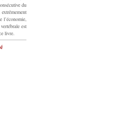
consécutive du
n extrêmement
 de l’économie,
vertébrale est
e livre.
hé