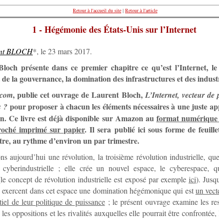
Retour à l'accueil du site
|
Retour à l'article
1 - Hégémonie des États-Unis sur l’Internet
ent BLOCH
*, le 23 mars 2017.
loch présente dans ce premier chapitre ce qu’est l’Internet, le
 de la gouvernance, la domination des infrastructures et des industr
, publie cet ouvrage de Laurent Bloch,
.com
L’Internet, vecteur de
pour proposer à chacun les éléments nécessaires à une juste ap
s ?
ion. Ce livre est déjà disponible sur Amazon au
format numérique
roché imprimé sur papier
. Il sera publié ici sous forme de feuill
tre, au rythme d’environ un par trimestre.
s aujourd’hui une révolution, la troisième révolution industrielle, q
n cyberindustrielle ; elle crée un nouvel espace, le cyberespace, q
 (le concept de révolution industrielle est exposé par exemple
ici
). Jusq
s exercent dans cet espace une domination hégémonique qui est
un vect
tiel de leur politique de puissance
; le présent ouvrage examine les res
les oppositions et les rivalités auxquelles elle pourrait être confrontée,