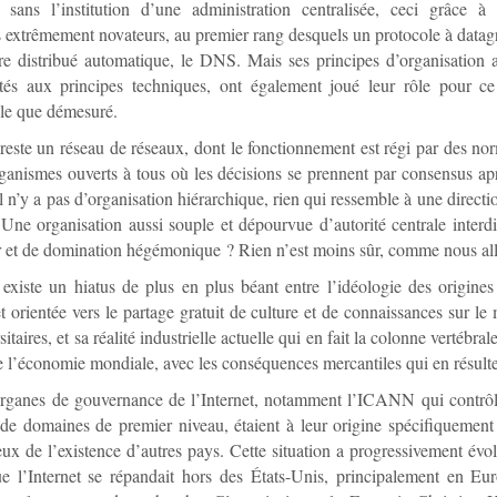
r sans l’institution d’une administration centralisée, ceci grâce à
 extrêmement novateurs, au premier rang desquels un protocole à datag
e distribué automatique, le DNS. Mais ses principes d’organisation a
tés aux principes techniques, ont également joué leur rôle pour ce
ble que démesuré.
 reste un réseau de réseaux, dont le fonctionnement est régi par des nor
ganismes ouverts à tous où les décisions se prennent par consensus ap
il n’y a pas d’organisation hiérarchique, rien qui ressemble à une direct
. Une organisation aussi souple et dépourvue d’autorité centrale interdit
 et de domination hégémonique ? Rien n’est moins sûr, comme nous allo
l existe un hiatus de plus en plus béant entre l’idéologie des origines 
 et orientée vers le partage gratuit de culture et de connaissances sur l
itaires, et sa réalité industrielle actuelle qui en fait la colonne vertébral
 l’économie mondiale, avec les conséquences mercantiles qui en résulte
rganes de gouvernance de l’Internet, notamment l’ICANN qui contrôle
e domaines de premier niveau, étaient à leur origine spécifiquement
ux de l’existence d’autres pays. Cette situation a progressivement évol
e l’Internet se répandait hors des États-Unis, principalement en Eur