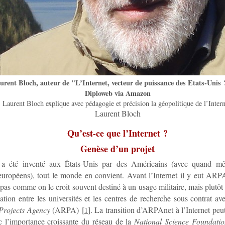
urent Bloch, auteur de "L’Internet, vecteur de puissance des Etats-Unis 
Diploweb via Amazon
Laurent Bloch explique avec pédagogie et précision la géopolitique de l’Intern
Laurent Bloch
Qu’est-ce que l’Internet ?
Genèse d’un projet
a été inventé aux États-Unis par des Américains (avec quand mê
européens), tout le monde en convient. Avant l’Internet il y eut ARP
t pas comme on le croit souvent destiné à un usage militaire, mais plutôt 
ion entre les universités et les centres de recherche sous contrat ave
Projects Agency
(ARPA)
[
]
. La transition d’ARPAnet à l’Internet peut
1
c l’importance croissante du réseau de la
National Science Foundatio