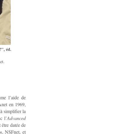
?", éd.
et.
me l’aide de
Anet en 1969,
à simplifier la
c l’
Advanced
 être datée de
n
, NSFnet, et