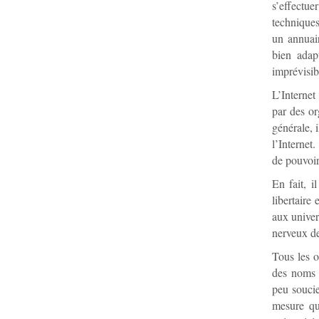
s’effectue
techniques
un annuair
bien adap
imprévisi
L’Internet
par des or
générale, 
l’Internet
de pouvoir
En fait, i
libertaire
aux univers
nerveux de
Tous les o
des noms d
peu soucie
mesure qu