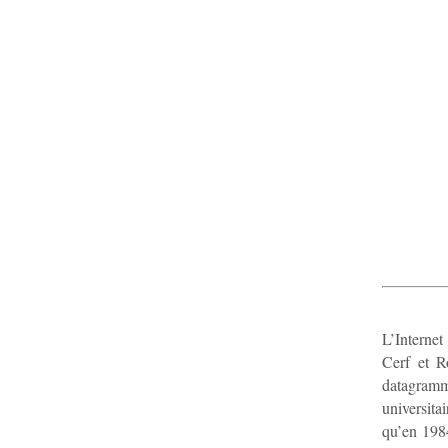
L’Internet
Cerf et R
datagram
universita
qu’en 1984