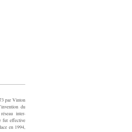
73 par Vinton
’invention du
éseau inter-
fut effective
place en 1994,