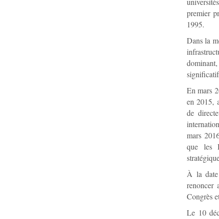
université
premier pr
1995.
Dans la me
infrastru
dominant,
significati
En mars 20
en 2015, 
de direct
internatio
mars 2016
que les É
stratégique
À la date
renoncer 
Congrès et
Le 10 déc