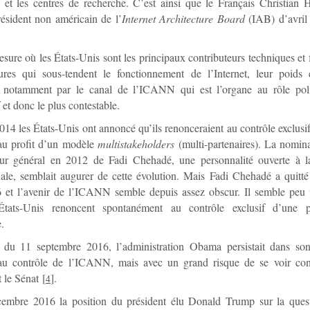
s et les centres de recherche. C’est ainsi que le Français Christian 
ésident non américain de l’
Internet Architecture Board
(IAB) d’avril 
sure où les États-Unis sont les principaux contributeurs techniques et 
ctures qui sous-tendent le fonctionnement de l’Internet, leur poids 
 notamment par le canal de l’ICANN qui est l’organe au rôle poli
f et donc le plus contestable.
14 les États-Unis ont annoncé qu’ils renonceraient au contrôle exclu
au profit d’un modèle
multistakeholders
(multi-partenaires). La nomin
eur général en 2012 de Fadi Chehadé, une personnalité ouverte à l
nale, semblait augurer de cette évolution. Mais Fadi Chehadé a quitt
 et l’avenir de l’ICANN semble depuis assez obscur. Il semble peu 
tats-Unis renoncent spontanément au contrôle exclusif d’une po
.
 du 11 septembre 2016, l’administration Obama persistait dans son
au contrôle de l’ICANN, mais avec un grand risque de se voir cont
 le Sénat
[
]
.
4
embre 2016 la position du président élu Donald Trump sur la quest