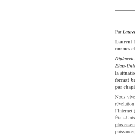
Par
Laur
Laurent B
normes et
Diploweb
Etats-Uni
la situat
format b
par chapi
Nous vivon
révolutio
l’Internet
États-Uni
plus essen
puissance, 