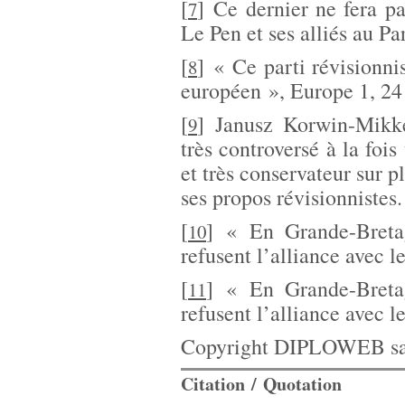
[
]
Ce dernier ne fera p
7
Le Pen et ses alliés au P
[
]
« Ce parti révisionni
8
européen », Europe 1, 24
[
]
Janusz Korwin-Mikke
9
très controversé à la fois
et très conservateur sur p
ses propos révisionnistes.
[
]
« En Grande-Bretag
10
refusent l’alliance avec 
[
]
« En Grande-Bretag
11
refusent l’alliance avec 
Copyright DIPLOWEB sau
Citation / Quotation