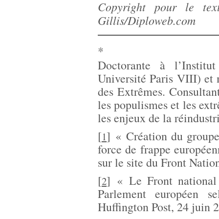
Copyright pour le tex
Gillis/Diploweb.com
*
Doctorante à l’Institu
Université Paris VIII) e
des Extrêmes. Consultan
les populismes et les ext
les enjeux de la réindustr
[
]
« Création du group
1
force de frappe europée
sur le site du Front Natio
[
]
« Le Front national
2
Parlement européen se
Huffington Post, 24 juin 