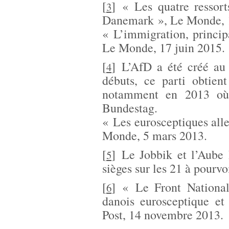
[
]
« Les quatre ressort
3
Danemark », Le Monde, 1
« L’immigration, principa
Le Monde, 17 juin 2015.
[
]
L’AfD a été créé au
4
débuts, ce parti obtient
notamment en 2013 où 
Bundestag.
« Les eurosceptiques all
Monde, 5 mars 2013.
[
]
Le Jobbik et l’Aube
5
sièges sur les 21 à pourv
[
]
« Le Front National
6
danois eurosceptique et
Post, 14 novembre 2013.