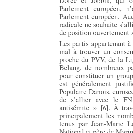
Dorée et Jobbik, qui o
Parlement européen, n
Parlement européen. Auc
radicale ne souhaite s’all
de position ouvertement 
Les partis appartenant à
mal à trouver un consens
proche du PVV, de la L
Belang, de nombreux par
pour constituer un grou
est généralement justif
Populaire Danois, eurosce
de s’allier avec le F
antisémite »
[
]
. À trav
6
principalement les nomb
tenus par Jean-Marie L
National et père de Mari