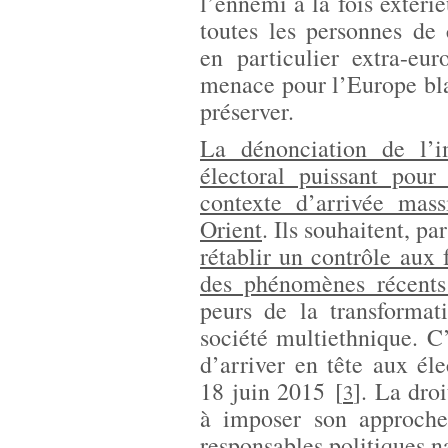
l’ennemi à la fois extérie
toutes les personnes de
en particulier extra-eu
menace pour l’Europe bla
préserver.
La dénonciation de l’i
électoral puissant pour
contexte d’arrivée mas
Orient
. Ils souhaitent, pa
rétablir un contrôle aux f
des phénomènes récents
peurs de la transforma
société multiethnique. C
d’arriver en tête aux él
18 juin 2015
[
]
. La dro
3
à imposer son approch
responsables politiques n