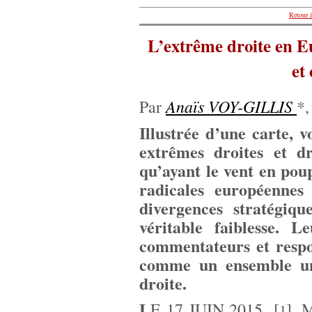
Retour à
L’extrême droite en E
et
Anaïs VOY-GILLIS
Par
*,
Illustrée d’une carte, v
extrêmes droites et d
qu’ayant le vent en poup
radicales européennes
divergences stratégiqu
véritable faiblesse. 
commentateurs et respon
comme un ensemble uni
droite.
L
E 17 JUIN 2015,
[
]
, 
1