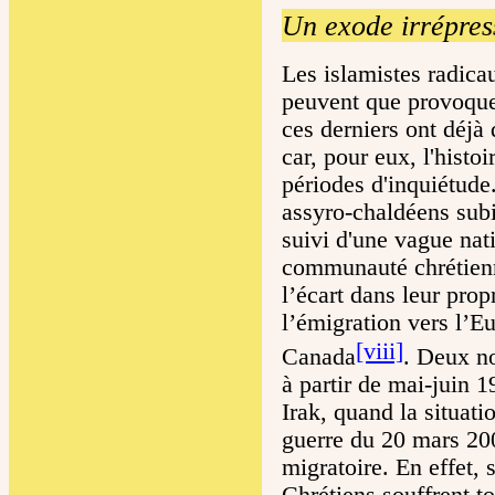
Un exode irrépres
Les islamistes radicau
peuvent que provoque
ces derniers ont déjà
car, pour eux, l'histo
périodes d'inquiétude
assyro-chaldéens subi
suivi d'une vague nati
communauté chrétienn
l’écart dans leur pro
l’émigration vers l’Eu
[viii]
Canada
. Deux no
à partir de mai-juin
Irak, quand la situat
guerre du 20 mars 2
migratoire. En effet, 
Chrétiens souffrent to