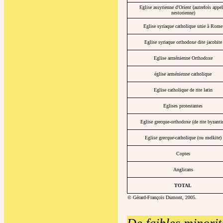
Eglise assyrienne d'Orient (autrefois appel
nestorienne)
Eglise syriaque catholique unie à Rome
Eglise syriaque orthodoxe dite jacobite
Eglise arménienne Orthodoxe
église arménienne catholique
Eglise catholique de rite latin
Eglises protestantes
Eglise grecque-orthodoxe (de rite byzanti
Eglise grecque-catholique (ou melkite)
Coptes
Anglicans
TOTAL
© Gérard-François Dumont, 2005.