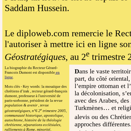
Saddam Hussein.
Le diploweb.com remercie le Rec
l'autoriser à mettre ici en ligne so
e
Géostratégiques
, au 2
trimestre 
La biographie du Recteur Gérard-
D
ans le vaste territoi
Francois Dumont est disponible
en
ligne
.
part, du côté oriental
l’empire ottoman et l’
Mots clés - Key words:
la mosaïque des
chrétiens d’irak , recteur gérard-françois
la décolonisation, s’e
dumont, professeur à l'université de
avec des Arabes, des
paris-sorbonne, président de la revue
population & avenir
, revue
Turkmènes… et religi
e
géostratégiques, n°6 2
trimestre 2005,
communauté historique, apostolique,
alevis ou des Chrétie
autochtone, histoire de la théologie
approches différente
chrétienne, séparations ecclésiales,
ralliements à Rome, minorité,