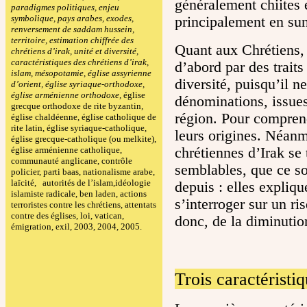
généralement chiites 
paradigmes politiques, enjeu
symbolique, pays arabes, exodes,
principalement en sun
renversement de saddam hussein,
territoire, estimation chiffrée des
Quant aux Chrétiens, 
chrétiens d’irak, unité et diversité,
caractéristiques des chrétiens d’irak,
d’abord par des trait
islam, mésopotamie, église assyrienne
diversité, puisqu’il 
d’orient, église syriaque-orthodoxe,
église arménienne orthodoxe,
église
dénominations, issues 
grecque orthodoxe de rite byzantin
,
région. Pour comprend
église chaldéenne, église catholique de
rite latin, église syriaque-catholique,
leurs origines. Néanmo
église grecque-catholique (ou melkite),
chrétiennes d’Irak se 
église arménienne catholique,
communauté anglicane, contrôle
semblables, que ce s
policier, parti baas, nationalisme arabe,
laïcité, autorités de l’islam,idéologie
depuis : elles expliq
islamiste radicale, ben laden, actions
s’interroger sur un ri
terroristes contre les chrétiens, attentats
contre des églises, loi, vatican,
donc, de la diminution 
émigration, exil, 2003, 2004, 2005.
Trois caractéristi