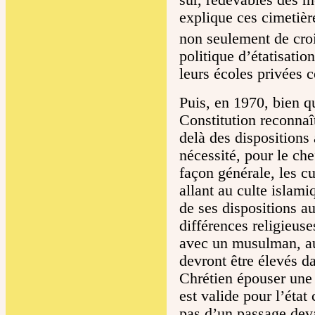
sûr, redevables des m
explique ces cimetièr
non seulement de croi
politique d’étatisati
leurs écoles privées 
Puis, en 1970, bien qu
Constitution reconnaît
delà des dispositions
nécessité, pour le ch
façon générale, les cu
allant au culte islami
de ses dispositions a
différences religieus
avec un musulman, auq
devront être élevés d
Chrétien épouser un
est valide pour l’état
pas d’un passage deva