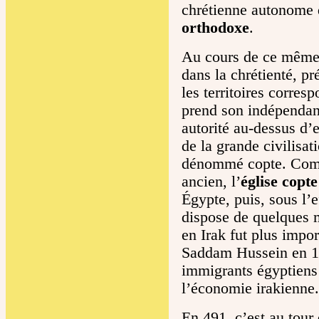
chrétienne autonome 
orthodoxe
.
Au cours de ce même V
dans la chrétienté, pr
les territoires corres
prend son indépendan
autorité au-dessus d’e
de la grande civilisa
dénommé copte. Comme
ancien, l’
église copte
Égypte, puis, sous l’e
dispose de quelques m
en Irak fut plus impo
Saddam Hussein en 19
immigrants égyptiens
l’économie irakienne.
En 491, c’est au tou