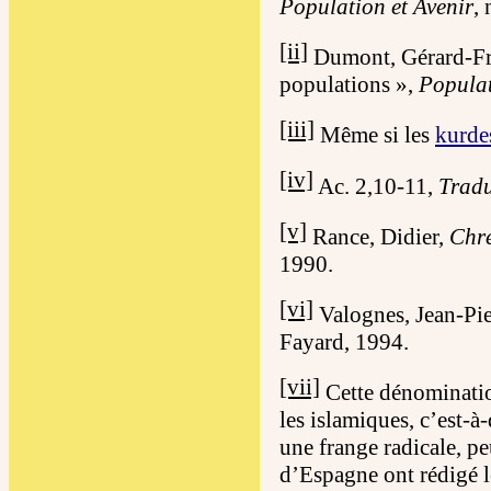
Population et Avenir
,
[ii]
Dumont, Gérard-Fra
populations »,
Populat
[iii]
Même si les
kurde
[iv]
Ac. 2,10-11,
Tradu
[v]
Rance, Didier,
Chré
1990.
[vi]
Valognes, Jean-Pie
Fayard, 1994.
[vii]
Cette dénomination
les islamiques, c’est-à-
une frange radicale, pe
d’Espagne ont rédigé l