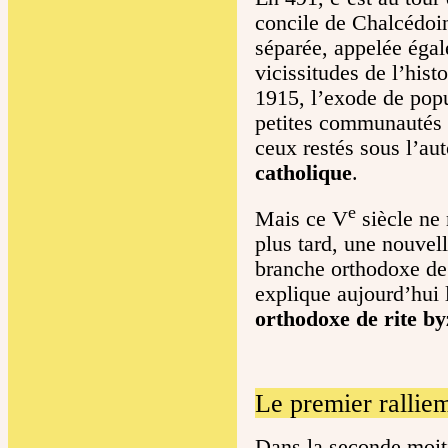
concile de Chalcédoin
séparée, appelée éga
vicissitudes de l’his
1915, l’exode de popu
petites communautés 
ceux restés sous l’au
catholique
.
e
Mais ce V
siècle ne 
plus tard, une nouvell
branche orthodoxe de 
explique aujourd’hui 
orthodoxe de rite by
Le premier ralli
Dans la seconde moit