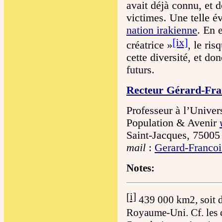
avait déjà connu, et 
victimes. Une telle é
nation irakienne
. En e
[ix]
créatrice »
, le ris
cette diversité, et do
futurs.
Recteur Gérard-Fr
Professeur à l’Univer
Population & Avenir
Saint-Jacques, 75005 
mail
:
Gerard-Franco
Notes:
i]
[
439 000 km2, soit da
Royaume-Uni. Cf. les 