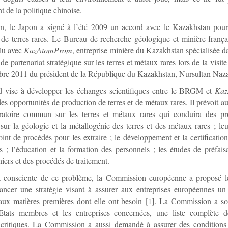
t de la politique chinoise.
on, le Japon a signé à l’été 2009 un accord avec le Kazakhstan pour 
 de terres rares. Le Bureau de recherche géologique et minière fran
clu avec
KazAtomProm
, entreprise minière du Kazakhstan spécialisée d
de partenariat stratégique sur les terres et métaux rares lors de la visi
bre 2011 du président de la République du Kazakhstan, Nursultan Naz
d vise à développer les échanges scientifiques entre le BRGM et
Ka
des opportunités de production de terres et de métaux rares. Il prévoit au
ratoire commun sur les terres et métaux rares qui conduira des 
sur la géologie et la métallogénie des terres et des métaux rares ; leu
int de procédés pour les extraire ; le développement et la certificati
s ; l’éducation et la formation des personnels ; les études de préfaisa
niers et des procédés de traitement.
 consciente de ce problème, la Commission européenne a proposé 
ancer une stratégie visant à assurer aux entreprises européennes un 
aux matières premières dont elle ont besoin
[
]
. La Commission a sou
1
Etats membres et les entreprises concernées, une liste complète d
 critiques. La Commission a aussi demandé à assurer des conditions