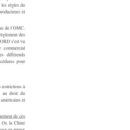
t les règles du
producteurs et
euse de l’OMC.
 règlement des
’ORD s’est vu
me commercial
s différends
océdures pour
restrictions à
s au droit du
 américains et
nnement de ces
. Or, la Chine
spose au mieux