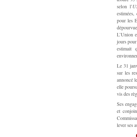
selon l’
U
estimées,
pour les E
dépourvues
L’Union e
jours pour
estimait 
environne
Le 31 jan
sur les re
annoncé le
elle poursu
vis des rè
Ses engage
et conjoi
Commissai
lever ses a