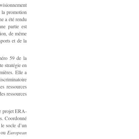
ovisionnement
er la promotion
ne a été rendu
ne partie est
ation, de même
ports et de la
méro 59 de la
e stratégie en
mières. Elle a
iscriminatoire
es ressources
des ressources
le projet ERA-
ns. Coordonné
le socle d’un
C ou
European