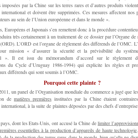
ns imposées par la Chine sur les terres rares et d’autres produits violen
nternational et doivent être supprimées. Ces mesures affectent nos 
eurs au sein de l’Union européenne et dans le monde ».
, Européens et Japonais s’en remettent donc à la procédure contenti
duira très certainement à un traitement de ce dossier par l’Organe de
s (ORD). L’ORD est l’organe de règlement des différends de l’OMC. L
pour mission « d’assurer la sécurité et la prévisibilité du systè
ral ». Il est issu du mémorandum d’accord sur le règlement de
ions du Cycle d’Uruguay 1986-1994) qui explicite les règles et pr
 aux différends qui sont soumis à l’OMC.
Pourquoi cette plainte ?
 2011, un panel de l’Organisation mondiale du commerce a jugé que les 
tion de
matières premières
instituées par la Chine étaient contraire
nternational, à la suite de plaintes déposées par des chefs d’entreprise
 pays, dont les Etats-Unis, ont accusé la Chine de
limiter l’approvisio
remières essentielles à la production d’appareils de haute technologie
 de la production des terres rares dans le monde, bien qu’elle ne di