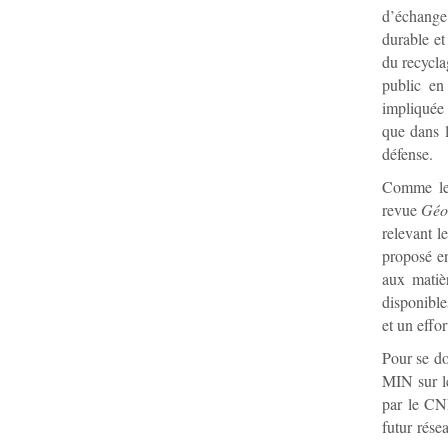
d’échange
durable et
du recycla
public en
impliquée 
que dans l
défense.
Comme le 
revue
Géo
relevant l
proposé en
aux matiè
disponible
et un effo
Pour se do
MIN sur l
par le CN
futur rés