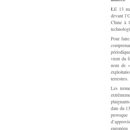
L
E 13 ma
devant l’
Chine à l
technologi
Pour fair
comprenan
périodiqu
vient du f
nom de « 
exploitat
terrestres.
Les terme
extrêmeme
plaignant
date du 1
provoque
d’approvi
européen