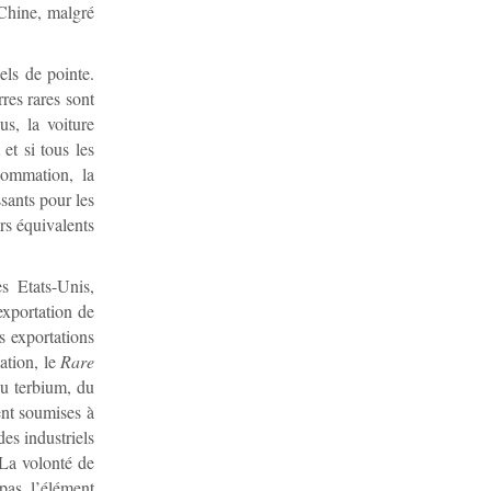
 Chine, malgré
els de pointe.
rres rares sont
us, la voiture
et si tous les
ommation, la
sants pour les
rs équivalents
es Etats-Unis,
exportation de
es exportations
ation, le
Rare
 du terbium, du
ent soumises à
es industriels
 La volonté de
pas l’élément