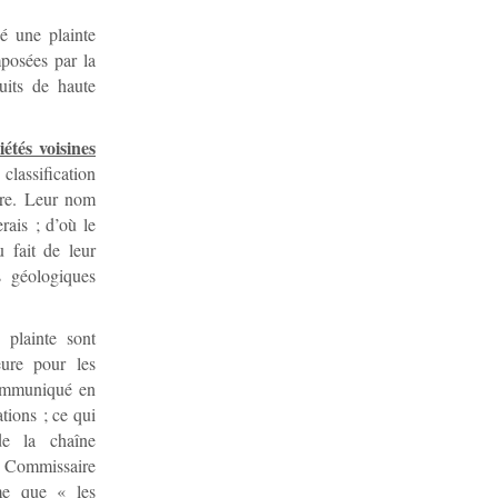
é une plainte
posées par la
uits de haute
étés voisines
lassification
tre. Leur nom
rais ; d’où le
 fait de leur
s géologiques
 plainte sont
eure pour les
communiqué en
ations ; ce qui
de la chaîne
e Commissaire
me que « les