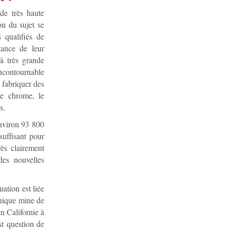
de très haute
n du sujet se
s qualifiés de
tance de leur
 à très grande
incontournable
 fabriquer des
le chrome, le
s.
environ 93 800
suffisant pour
rès clairement
des nouvelles
uation est liée
unique mine de
n Californie à
est question de