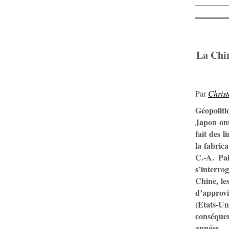
La Chin
Par
Chris
Géopoliti
Japon on
fait des 
la fabric
C.-A. Pai
s’interro
Chine, le
d’approvi
(Etats-U
conséquenc
années.