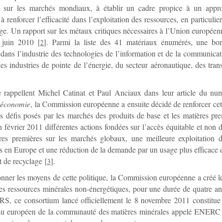
 sur les marchés mondiaux, à établir un cadre propice à un appr
 à renforcer l’efficacité dans l’exploitation des ressources, en particuli
ge. Un rapport sur les métaux critiques nécessaires à l’Union européen
 juin 2010
[
]
. Parmi la liste des 41 matériaux énumérés, une bon
2
dans l’industrie des technologies de l’information et de la communic
es industries de pointe de l’énergie, du secteur aéronautique, des trans
rappellent Michel Catinat et Paul Anciaux dans leur article du nu
économie
, la Commission européenne a ensuite décidé de renforcer cett
es défis posés par les marchés des produits de base et les matières pre
 février 2011 différentes actions fondées sur l’accès équitable et non d
res premières sur les marchés globaux, une meilleure exploitation d
s en Europe et une réduction de la demande par un usage plus efficace 
rt de recyclage
[
]
.
3
nner les moyens de cette politique, la Commission européenne a créé 
es ressources minérales non-énergétiques, pour une durée de quatre a
RS, ce consortium lancé officiellement le 8 novembre 2011 constitue 
eau européen de la communauté des matières minérales appelé ENER