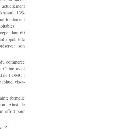
 actuellement
akhstan), 13%
que totalement
oitables.
 cependant 60
it appel. Elle
préserver son
e du commerce
La Chine avait
ict de l’OMC :
habituel vis-à-
ainte formelle
on. Ainsi, le
n effort pour
te ?