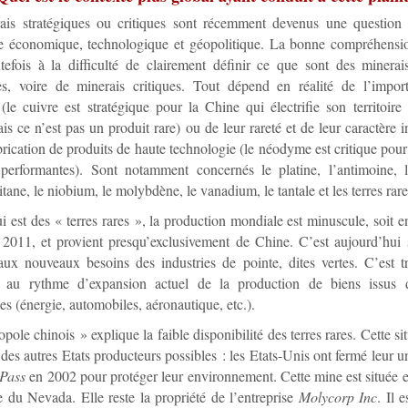
ais stratégiques ou critiques sont récemment devenus une question 
e économique, technologique et géopolitique. La bonne compréhensio
tefois à la difficulté de clairement définir ce que sont des minerai
ues, voire de minerais critiques. Tout dépend en réalité de l’impor
n (le cuivre est stratégique pour la Chine qui électrifie son territoire
ais ce n’est pas un produit rare) ou de leur rareté et de leur caractère 
brication de produits de haute technologie (le néodyme est critique pour
 performantes). Sont notamment concernés le platine, l’antimoine, 
titane, le niobium, le molybdène, le vanadium, le tantale et les terres rare
i est des « terres rares », la production mondiale est minuscule, soit 
2011, et provient presqu’exclusivement de Chine. C’est aujourd’hui 
ux nouveaux besoins des industries de pointe, dites vertes. C’est t
nt au rythme d’expansion actuel de la production de biens issus 
es (énergie, automobiles, aéronautique, etc.).
ole chinois » explique la faible disponibilité des terres rares. Cette sit
des autres Etats producteurs possibles : les Etats-Unis ont fermé leur 
Pass
en 2002 pour protéger leur environnement. Cette mine est située e
re du Nevada. Elle reste la propriété de l’entreprise
Molycorp Inc
. Il 