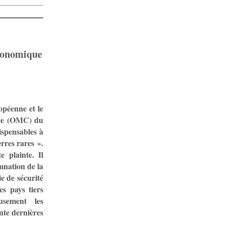
économique
opéenne et le
rce (OMC) du
ispensables à
rres rares ».
e plainte. Il
mnation de la
e de sécurité
s pays tiers
usement les
ente dernières