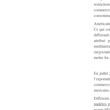
restrictio
commerce i
consommat
Américains
Ce qui con
différend
attribué 
multilaté
(négociat
mettre fin
En juillet
l’exporta
commerce i
mexicains.
Différents
matières p
assure 95%