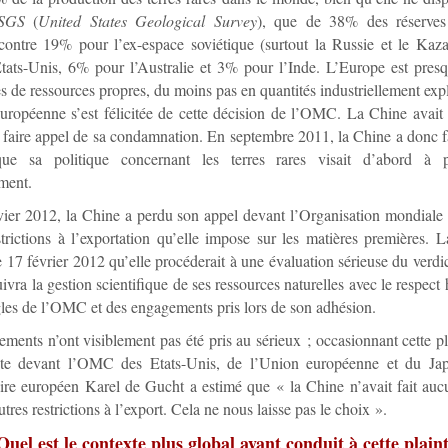
SGS
(
United States Geological Survey
), que de 38% des réserves
 contre 19% pour l’ex-espace soviétique (surtout la Russie et le Kaz
tats-Unis, 6% pour l’Australie et 3% pour l’Inde. L’Europe est pres
 de ressources propres, du moins pas en quantités industriellement expl
uropéenne s’est félicitée de cette décision de l’OMC. La Chine avait
 faire appel de sa condamnation. En septembre 2011, la Chine a donc fa
que sa politique concernant les terres rares visait d’abord à 
ment.
vier 2012, la Chine a perdu son appel devant l’Organisation mondial
strictions à l’exportation qu’elle impose sur les matières premières. 
 17 février 2012 qu’elle procéderait à une évaluation sérieuse du verd
ivra la gestion scientifique de ses ressources naturelles avec le respect 
gles de l’OMC et des engagements pris lors de son adhésion.
ments n’ont visiblement pas été pris au sérieux ; occasionnant cette pl
nte devant l’OMC des Etats-Unis, de l’Union européenne et du Jap
re européen Karel de Gucht a estimé que « la Chine n’avait fait aucu
utres restrictions à l’export. Cela ne nous laisse pas le choix ».
Quel est le contexte plus global ayant conduit à cette plain