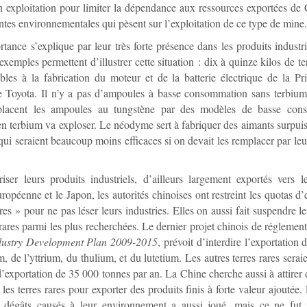
n exploitation pour limiter la dépendance aux ressources exportées de
intes environnementales qui pèsent sur l’exploitation de ce type de mine.
tance s’explique par leur très forte présence dans les produits industri
xemples permettent d’illustrer cette situation : dix à quinze kilos de te
bles à la fabrication du moteur et de la batterie électrique de la Pri
 Toyota. Il n’y a pas d’ampoules à basse consommation sans terbium 
lacent les ampoules au tungstène par des modèles de basse cons
 terbium va exploser. Le néodyme sert à fabriquer des aimants surpuis
qui seraient beaucoup moins efficaces si on devait les remplacer par leu
iser leurs produits industriels, d’ailleurs largement exportés vers l
ropéenne et le Japon, les autorités chinoises ont restreint les quotas d’
ares » pour ne pas léser leurs industries. Elles on aussi fait suspendre l
 rares parmi les plus recherchées. Le dernier projet chinois de réglement
dustry Development Plan 2009-2015
, prévoit d’interdire l’exportation
, de l’yttrium, du thulium, et du lutetium. Les autres terres rares serai
’exportation de 35 000 tonnes par an. La Chine cherche aussi à attirer d
les terres rares pour exporter des produits finis à forte valeur ajoutée.
es dégâts causés à leur environnement a aussi joué, mais ce ne fut 