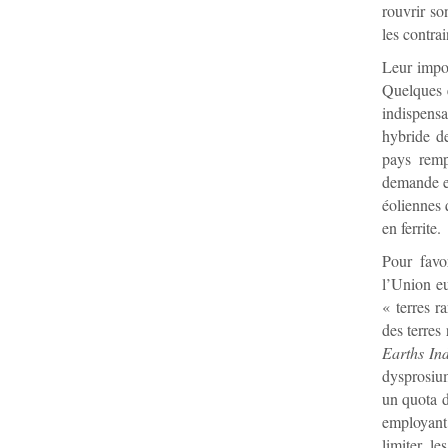
rouvrir so
les contra
Leur impor
Quelques e
indispensa
hybride de
pays remp
demande en
éoliennes 
en ferrite.
Pour favor
l’Union eu
« terres r
des terres
Earths In
dysprosium
un quota d
employant 
limiter l