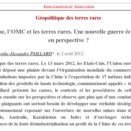
Retour à l'accueil du site
|
Retour à l'article
Géopolitique des terres rares
e, l’OMC et les terres rares. Une nouvelle guerre 
en perspective ?
tophe-Alexandre PAILLARD
*, le 2 avril 2012.
que des terres rares. Le 13 mars 2012, les Etats-Unis, l’Union eur
t déposé une plainte devant l’Organisation mondiale du comme
limitations imposées par la Chine à l’exportation de 17 métaux ind
ation des produits de haute technologie, communément appelés « te
llard présente les causes, le contexte et les procédures de cett
ge ensuite sur les perspectives et observe que plus que d’une conda
s plaignants ont surtout besoin de développer une véritable stratégi
sionnement reposant sur l’ouverture de nouvelles mines dans de
nis, Australie, Kazakhstan ou Inde) et d’envisager série
es de la lente désindustrialisation au profit de la Chine de ces tr