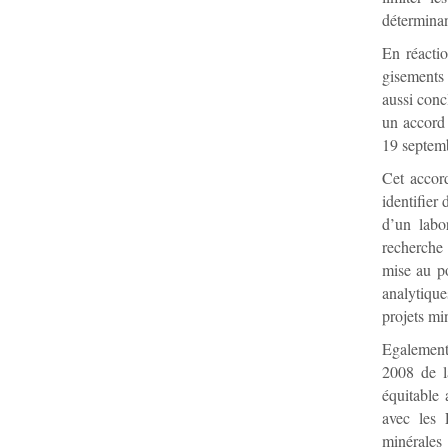
déterminan
En réacti
gisements
aussi con
un accord 
19 septem
Cet accor
identifier 
d’un labo
recherche 
mise au po
analytique
projets mi
Egalement
2008 de l
équitable 
avec les 
minérales