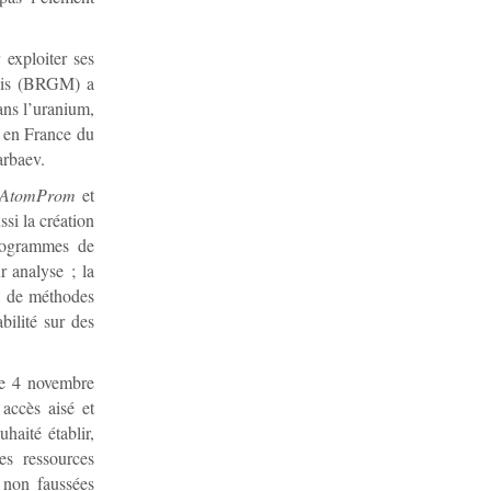
exploiter ses
çais (BRGM) a
ans l’uranium,
te en France du
arbaev.
zAtomProm
et
ssi la création
programmes de
r analyse ; la
on de méthodes
bilité sur des
le 4 novembre
accès aisé et
haité établir,
es ressources
 non faussées