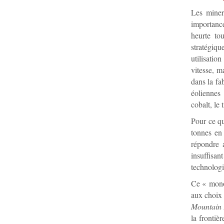
Les miner
importanc
heurte tou
stratégiq
utilisatio
vitesse, m
dans la fa
éoliennes
cobalt, le 
Pour ce qu
tonnes en 
répondre a
insuffisa
technologi
Ce « monop
aux choix 
Mountain 
la frontiè