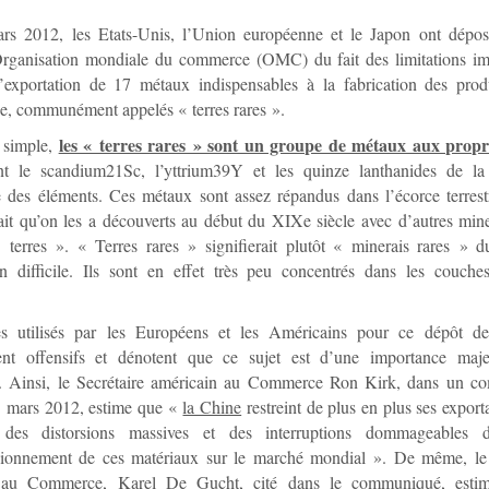
rs 2012, les Etats-Unis, l’Union européenne et le Japon ont dépos
Organisation mondiale du commerce (OMC) du fait des limitations im
’exportation de 17 métaux indispensables à la fabrication des prod
e, communément appelés « terres rares ».
les « terres rares » sont un groupe de métaux aux propri
e simple,
t le scandium21Sc, l’yttrium39Y et les quinze lanthanides de la c
e des éléments. Ces métaux sont assez répandus dans l’écorce terres
ait qu’on les a découverts au début du XIXe siècle avec d’autres mine
terres ». « Terres rares » signifierait plutôt « minerais rares » du
ion difficile. Ils sont en effet très peu concentrés dans les couche
s utilisés par les Européens et les Américains pour ce dépôt de
nt offensifs et dénotent que ce sujet est d’une importance maj
s. Ainsi, le Secrétaire américain au Commerce Ron Kirk, dans un 
3 mars 2012, estime que «
la Chine
restreint de plus en plus ses export
 des distorsions massives et des interruptions dommageables 
sionnement de ces matériaux sur le marché mondial ». De même, l
 au Commerce, Karel De Gucht, cité dans le communiqué, esti