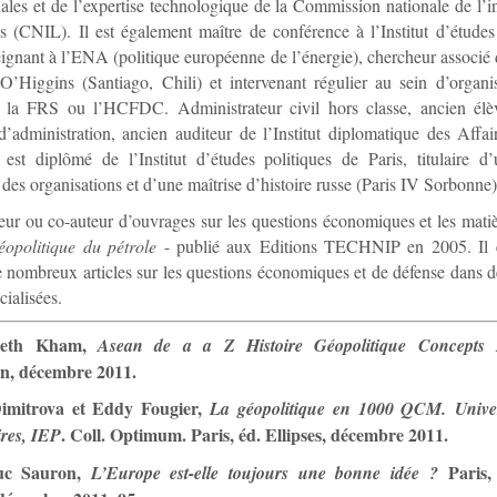
nales et de l’expertise technologique de la Commission nationale de l’i
és (CNIL). Il est également maître de conférence à l’Institut d’études
eignant à l’ENA (politique européenne de l’énergie), chercheur associé d
O’Higgins (Santiago, Chili) et intervenant régulier au sein d’organi
la FRS ou l’HCFDC. Administrateur civil hors classe, ancien élè
d’administration, ancien auditeur de l’Institut diplomatique des Affai
l est diplômé de l’Institut d’études politiques de Paris, titulaire
 des organisations et d’une maîtrise d’histoire russe (Paris IV Sorbonne)
uteur ou co-auteur d’ouvrages sur les questions économiques et les mati
opolitique du pétrole
- publié aux Editions TECHNIP en 2005. Il 
e nombreux articles sur les questions économiques et de défense dans
cialisées.
heth Kham,
Asean de a a Z Histoire Géopolitique Concepts 
n, décembre 2011.
imitrova et Eddy Fougier,
La géopolitique en 1000 QCM. Univers
. Coll. Optimum. Paris, éd. Ellipses, décembre 2011.
ires, IEP
uc Sauron,
Paris,
L’Europe est-elle toujours une bonne idée ?