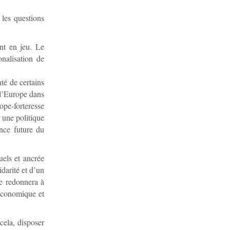
 les questions
nt en jeu. Le
onalisation de
té de certains
 l’Europe dans
ope-forteresse
r une politique
ance future du
uels et ancrée
darité et d’un
le redonnera à
 économique et
cela, disposer