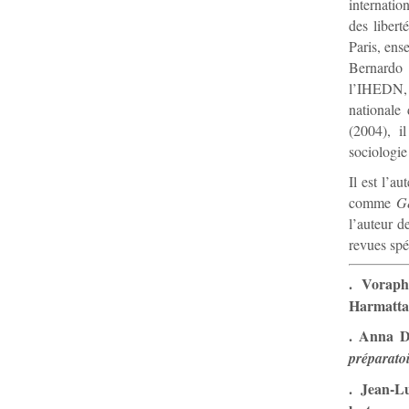
internatio
des libert
Paris, ens
Bernardo 
l’IHEDN, 
nationale 
(2004), i
sociologie
Il est l’a
comme
Gé
l’auteur d
revues spé
. Vorap
Harmatta
. Anna D
préparato
. Jean-L