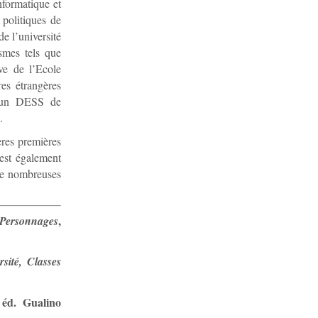
nformatique et
 politiques de
e l’université
smes tels que
ve de l’Ecole
res étrangères
 d’un DESS de
.
ères premières
est également
 de nombreuses
,
Personnages
ité, Classes
 éd. Gualino