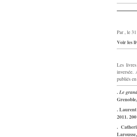
Par , le 3
Voir les 
Les livre
inversée. 
publiés e
.
Le grand
Grenoble,
. Lauren
2011. 200
. Cather
Larousse,