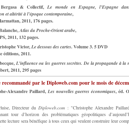
 Bergasa & Collectif,
Le monde en Espagne, l’Espagne dan
,
on et altérité à l’époque contemporaine
Harmattan, 2011, 176 pages.
 Balanche,
,
Atlas du Proche-Orient arabe
PS, 2011, 132 pages.
ristophe Victor,
. Volume 3. 5 DVD
Le dessous des cartes
e éditions, 2011.
lbecque,
L’influence ou les guerres secrètes. De la propagande à la
ibert, 2011, 295 pages
e recommandé par le Diploweb.com pour le mois de décem
phe-Alexandre Paillard,
, éd. 
Les nouvelles guerres économiques
rluise, Directeur du
Diploweb.com
: "Christophe Alexandre Paillard
nnant tour d’horizon des problématiques géopolitiques d’aujourd’
tte lecture sera bénéfique à tous ceux qui veulent construire leur com
"