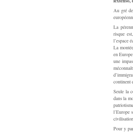
lextenso,
Au gré des
européenne
La pérenn
risque est
l’espace é
La montée 
en Europe 
une impass
méconnaît 
d’immigrat
continent 
Seule la c
dans la mo
patriotism
l’Europe s
civilisatio
Pour y par