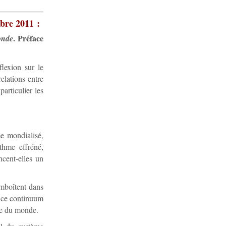
bre 2011 :
. Préface
onde
lexion sur le
elations entre
particulier les
me mondialisé,
thme effréné,
ncent-elles un
emboîtent dans
e ce continuum
dre du monde.