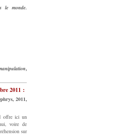
s le monde.
,
 manipulation
bre 2011 :
Ophrys, 2011,
 offre ici un
hui, voire de
préhension sur