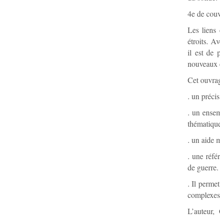
4e de couv
Les liens 
étroits. A
il est de 
nouveaux 
Cet ouvrage
. un précis
. un ensem
thématique
. un aide 
. une référ
de guerre.
. Il perme
complexes
L’auteur, 