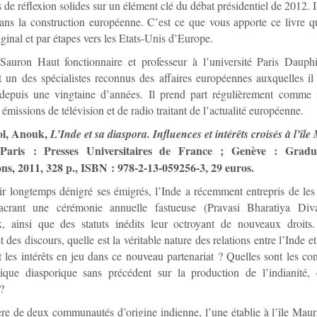
 de réflexion solides sur un élément clé du débat présidentiel de 2012. I
ans la construction européenne. C’est ce que vous apporte ce livre 
ginal et par étapes vers les Etats-Unis d’Europe.
Sauron Haut fonctionnaire et professeur à l’université Paris Dauph
 un des spécialistes reconnus des affaires européennes auxquelles il 
t depuis une vingtaine d’années. Il prend part régulièrement comme i
 émissions de télévision et de radio traitant de l’actualité européenne.
ol, Anouk,
L’Inde et sa diaspora. Influences et intérêts croisés à l’île
 Paris : Presses Universitaires de France ; Genève : Gradua
ons, 2011, 328 p., ISBN : 978-2-13-059256-3, 29 euros.
r longtemps dénigré ses émigrés, l’Inde a récemment entrepris de les 
acrant une cérémonie annuelle fastueuse (Pravasi Bharatiya Div
ux, ainsi que des statuts inédits leur octroyant de nouveaux droits
et des discours, quelle est la véritable nature des relations entre l’Inde e
 les intérêts en jeu dans ce nouveau partenariat ? Quelles sont les c
itique diasporique sans précédent sur la production de l’indianité,
?
re de deux communautés d’origine indienne, l’une établie à l’île Mauri