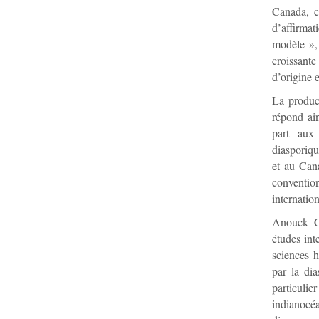
Canada, ce
d’affirmat
modèle », 
croissant
d’origine e
La product
répond ain
part aux 
diasporiqu
et au Cana
conventi
internation
Anouck Ca
études int
sciences h
par la dia
particuli
indianocéa