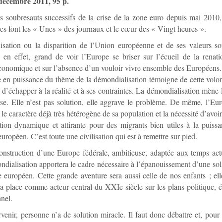
 décembre 2011, 95 p.
 soubresauts successifs de la crise de la zone euro depuis mai 2010,
s font les « Unes » des journaux et le cœur des « Vingt heures ».
isation ou la disparition de l’Union européenne et de ses valeurs so
, en effet, grand de voir l’Europe se briser sur l’écueil de la renati
conomique et sur l’absence d’un vouloir vivre ensemble des Européens.
en puissance du thème de la démondialisation témoigne de cette volon
d’échapper à la réalité et à ses contraintes. La démondialisation mène
e. Elle n’est pas solution, elle aggrave le problème. De même, l’Eur
le caractère déjà très hétérogène de sa population et la nécessité d’avoi
ion dynamique et attirante pour des migrants bien utiles à la puiss
européen. C’est toute une civilisation qui est à remettre sur pied.
onstruction d’une Europe fédérale, ambitieuse, adaptée aux temps act
ndialisation apportera le cadre nécessaire à l’épanouissement d’une soli
e européen. Cette grande aventure sera aussi celle de nos enfants ; el
a place comme acteur central du XXIe siècle sur les plans politique,
nnel.
venir, personne n’a de solution miracle. Il faut donc débattre et, pour 