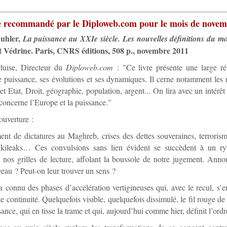
e recommandé par le Diploweb.com pour le mois de novem
Buhler,
La puissance au XXIe siècle. Les nouvelles définitions du m
 Védrine. Paris, CNRS éditions, 508 p., novembre 2011
rluise, Directeur du
Diploweb.com
: "Ce livre présente une large réf
 puissance, ses évolutions et ses dynamiques. Il cerne notamment les r
et Etat, Droit, géographie, population, argent... On lira avec un intérêt 
concerne l’Europe et la puissance."
uverture :
nt de dictatures au Maghreb, crises des dettes souveraines, terroris
ikileaks… Ces convulsions sans lien évident se succèdent à un ry
 nos grilles de lecture, affolant la boussole de notre jugement. Anno
eau ? Peut-on leur trouver un sens ?
 a connu des phases d’accélération vertigineuses qui, avec le recul, s’
te continuité. Quelquefois visible, quelquefois dissimulé, le fil rouge d
ssance, qui en tisse la trame et qui, aujourd’hui comme hier, définit l’or