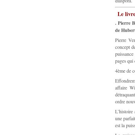
diaspora.
Le livr
. Pierre 
de Hubert
Pierre Ve
concept de
puissance 
pages qui 
4ème de co
Effondreme
affaire W
détraquant
ordre nouv
L’histoire
une parfai
est la pui