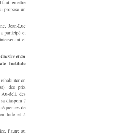
l faut remettre
qui propose un
ine, Jean-Luc
a participé et
ntervenant et
 Maurice et au
te Institute
réhabiliter en
as), des prix
. Au-delà des
t sa diaspora ?
onséquences de
 en Inde et à
ce, l’autre au