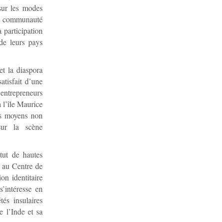
 sur les modes
a « communauté
 participation
de leurs pays
et la diaspora
atisfait d’une
entrepreneurs
à l’île Maurice
des moyens non
sur la scène
tut de hautes
e au Centre de
on identitaire
s’intéresse en
és insulaires
e l’Inde et sa