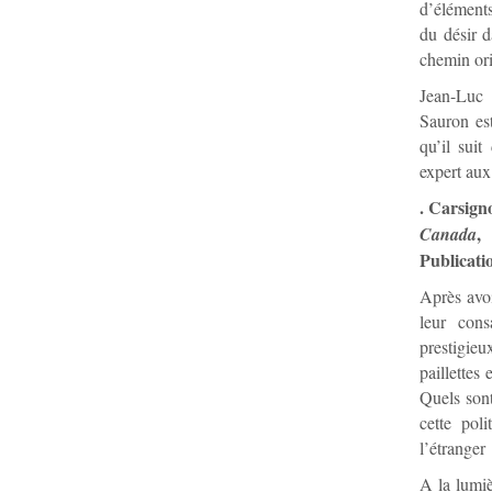
d’éléments
du désir d
chemin ori
Jean-Luc 
Sauron est
qu’il sui
expert aux
. Carsign
,
Canada
Publicati
Après avoi
leur cons
prestigie
paillettes 
Quels sont
cette pol
l’étranger 
A la lumiè