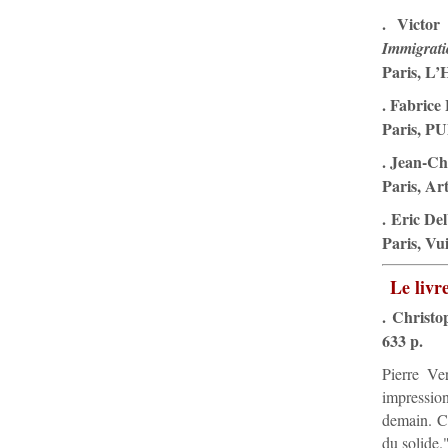
. Victor
Immigrati
Paris, L’
. Fabrice
Paris, PU
. Jean-Ch
Paris, Art
. Eric De
Paris, Vu
Le livr
. Christo
633 p.
Pierre Ve
impressio
demain. Ce
du solide.