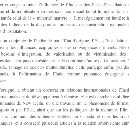
t ouvrage examine l’influence de l’Inde et des Etats d’installation
ion et de mobilisation en diaspora, nourrissant tantôt le mythe de l
tantôt celui de la « minorité martyre ». Il met également en lumière la
e des Indiens de la diaspora au processus de construction nationale 
t d’installation.
ion conjointe de l’indianité par l’Etat d’origine, l’Etat d’installation 
si à des influences réciproques et des convergences d’intérêts. Elle s
besoins d’intégration, de valorisation ou de victimisation des 
es dans leur pays de résidence ; elle contribue d’autre part à façonner, 
da, l’image de sociétés multiculturelles ; elle participe enfin, par 
onnels, à l’affirmation de l’Inde comme puissance émergente 
ale.
rsignol a obtenu un doctorat en relations internationales de l’Insti
ernationales et du développement à Genève. Elle est chercheuse affilié
umaines de New Delhi, où elle travaille sur le phénomène de formati
spora et par l’Etat, ainsi que sur les politiques de la mémoire. Elle 
er aux communautés indiennes établies au Canada et dans les sociét
niques, et a consacré plusieurs articles à la relation ambivalente entr