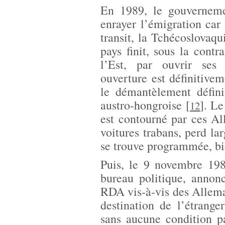
En 1989, le gouvernem
enrayer l’émigration car 
transit, la Tchécoslovaqu
pays finit, sous la contr
l’Est, par ouvrir ses 
ouverture est définitive
le démantèlement défini
austro-hongroise
[
]
. Le
12
est contourné par ces Al
voitures trabans, perd lar
se trouve programmée, bi
Puis, le 9 novembre 19
bureau politique, annon
RDA vis-à-vis des Alleman
destination de l’étrang
sans aucune condition p