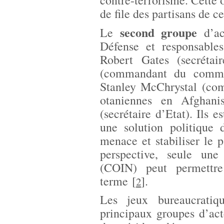
contre-terrorisme. Cette o
de file des partisans de ce
second groupe
Le
d’ac
Défense et responsable
Robert Gates (secrétai
(commandant du comman
Stanley McChrystal (com
otaniennes en Afghanis
(secrétaire d’Etat). Ils e
une solution politique 
menace et stabiliser le 
perspective, seule une
(COIN) peut permettre
terme
[
]
.
2
Les jeux bureaucrati
principaux groupes d’acte