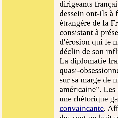
dirigeants frança
dessein ont-ils à 
étrangère de la F
consistant à prés
d'érosion qui le m
déclin de son infl
La diplomatie fra
quasi-obsessionne
sur sa marge de 
américaine". Les 
une rhétorique ga
convaincante
. Af
des sept ou huit 