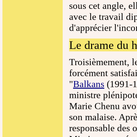
sous cet angle, el
avec le travail d
d'apprécier l'inc
Le drame du h
Troisièmement, le
forcément satisfai
"
Balkans
(1991-19
ministre plénipot
Marie Chenu avoue
son malaise. Apr
responsable des o