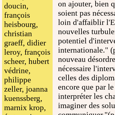
on ajouter, bien 
doucin,
soient pas nécess
françois
loin d'affaiblir l'
heisbourg,
nouvelles turbule
christian
potentiel d'interv
graeff, didier
internationale." (
leroy, françois
nouveau désordre
scheer, hubert
nécessaire l'inter
védrine,
celles des diplom
philippe
encore que par le
zeller, joanna
interpréter les c
kuenssberg,
imaginer des sol
marnix krop,
communiquer."(p