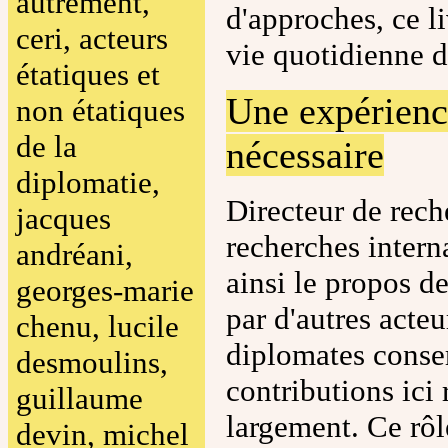
autrement,
d'approches, ce l
ceri, acteurs
vie quotidienne 
étatiques et
Une expérienc
non étatiques
de la
nécessaire
diplomatie,
Directeur de rech
jacques
recherches intern
andréani,
ainsi le propos 
georges-marie
par d'autres acteu
chenu, lucile
diplomates conser
desmoulins,
contributions ici
guillaume
largement. Ce rôl
devin, michel