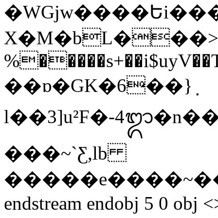
�WGjw����Եi��
X�M�bL���>te
%�����s+��i$uyV��
��ɒ�GK�6��}߲
l��3]u²F�-4ᬒ�n�
���~`Ƹ,lb
�����e����~�
endstream endobj 5 0 obj <