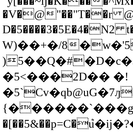
"y[���~lj�K����^M
�V�@"��"T��r @
D�5����3�5E�4�N2 
W)��+�/8�w�'
)5��Q�#�D�c�sf
�5<���2D�� �!
�5`Cv�qb@uG�7ԓ
{������`���g
�[��5&��p=C�ܶu�ij