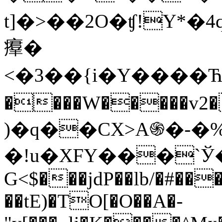
t]�>��2O�ʧ!Y*�
㿏�
<� 3��{i�Y����Ћ*
����W�����
)�q��CX>A֍�-�
�!u�XFY���`Ў�
G<$���jdP��lb/�#���
��tE)�TO[�O��A�-