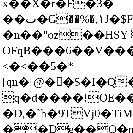
x��X�r�F�3�
��ٮ�G��%�,۱J�$F>�9@$EI�MI%��|
�n��"oz��HSY
OFqB���6��V��
<�<��5�*
[qn�[@��ْ$�I�Q
q�d����!OE�
�D,�`h�9TVj0�Ƭi
��De��Ο�n