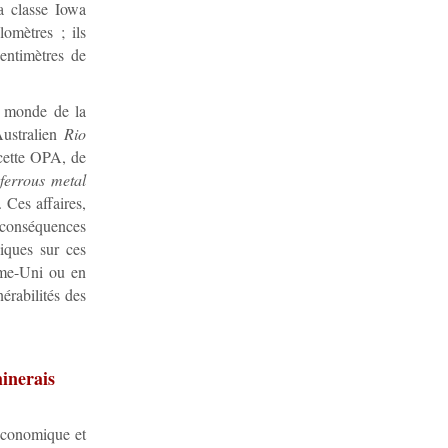
la classe Iowa
omètres ; ils
entimètres de
le monde de la
Australien
Rio
cette OPA, de
errous metal
. Ces affaires,
s conséquences
giques sur ces
aume-Uni ou en
érabilités des
minerais
 économique et