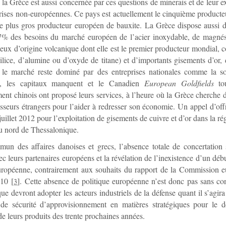
a Grèce est aussi concernée par ces questions de minerais et de leur ex
rises non-européennes. Ce pays est actuellement le cinquième product
 le plus gros producteur européen de bauxite. La Grèce dispose aussi d
7% des besoins du marché européen de l’acier inoxydable, de magnésit
iceux d’origine volcanique dont elle est le premier producteur mondial, 
silice, d’alumine ou d’oxyde de titane) et d’importants gisements d’or, 
i le marché reste dominé par des entreprises nationales comme la so
, les capitaux manquent et le Canadien
European Goldfields
to
nt chinois ont proposé leurs services, à l’heure où la Grèce cherche
isseurs étrangers pour l’aider à redresser son économie. Un appel d’off
 juillet 2012 pour l’exploitation de gisements de cuivre et d’or dans la r
au nord de Thessalonique.
un des affaires danoises et grecs, l’absence totale de concertation 
ec leurs partenaires européens et la révélation de l’inexistence d’un déb
uropéenne, contrairement aux souhaits du rapport de la Commission 
010
[
]
. Cette absence de politique européenne n’est donc pas sans c
3
 que devront adopter les acteurs industriels de la défense quant il s’agir
 de sécurité d’approvisionnement en matières stratégiques pour le 
 de leurs produits des trente prochaines années.