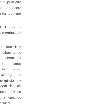
lai peut être
endant encore
u fort contenu
t l’Europe, la
des membres de
our une visite
a Chine et le
concernant la
de l’armateur
é la Chine de
 Mining
, une
 permission de
 coût de 1,85
potentielles en
er la tenue de
erniers.