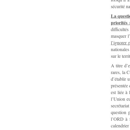
sécurité n
La questi
priorités
difficult
masquer l’
l’ignorer 
nationales
sur le terr
A titre d’
rares, la
d’établir 
présentée 
est liée à
l’Union eu
secrétaria
question 
l’ORD à f
calendrier