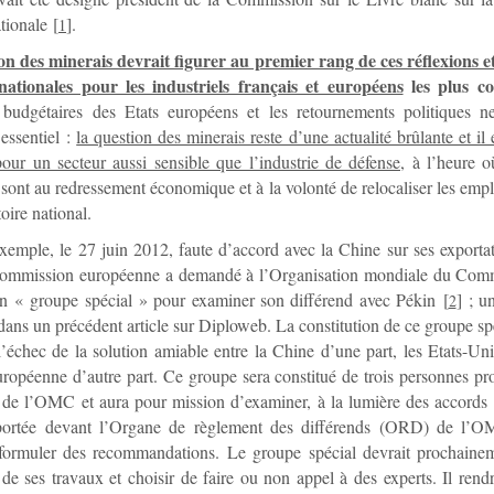
ationale
[
]
.
1
on des minerais devrait figurer au premier rang de ces réflexions e
 nationales pour les industriels français et européens
les plus co
és budgétaires des Etats européens et les retournements politiques n
essentiel :
la question des minerais reste d’une actualité brûlante et il e
pour un secteur aussi sensible que l’industrie de défense,
à l’heure où
 sont au redressement économique et à la volonté de relocaliser les emplo
itoire national.
exemple, le 27 juin 2012, faute d’accord avec la Chine sur ses exportat
 Commission européenne a demandé à l’Organisation mondiale du C
un « groupe spécial » pour examiner son différend avec Pékin
[
]
; un
2
dans un précédent article sur Diploweb. La constitution de ce groupe sp
 l’échec de la solution amiable entre la Chine d’une part, les Etats-Uni
ropéenne d’autre part. Ce groupe sera constitué de trois personnes pr
t de l’OMC et aura pour mission d’examiner, à la lumière des accord
portée devant l’Organe de règlement des différends (ORD) de l’O
ormuler des recommandations. Le groupe spécial devrait prochaineme
 de ses travaux et choisir de faire ou non appel à des experts. Il rend