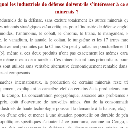
uoi les industriels de défense doivent-ils s’intéresser à ce 
minerais ?
ndustriels de la défense, sans exclure totalement les autres minerais q
 les minerais stratégiques et/ou critiques pour l’industrie de défense englo
tinoïdes, l’antimoine, le cobalt, le chrome, le titane, le manganèse, 
 le vanadium, le tantale, le coltan, le tungstène et les 17 terres rar
lusivement produites par la Chine. On peut y rattacher ponctuellement l
[
]
, même si ces deux produits n’ont pas exactement les mêmes caract
5
le même niveau de « rareté ». Ces minerais sont tous primordiaux pour 
ls sont utilisés sans véritable alternative économiquement rentable da
s et composants.
archés internationaux, la production de certains minerais reste tr
uement, expliquant le caractère clef de certains états producteurs c
 le Congo. La concentration géographique, associée aux problèmes st
prix, coût d’ouverture de nouvelles mines, état de la consommat
ndustriels de haute technologie poussant la demande à la hausse, etc.), 
ion d’une crise et mener à une situation ponctuelle ou durable de pén
opolitiques spécifiques s’ajoutent à ce panorama, comme au Congo, où
 ne fait qu’accentuer la faiblesse de l’investissement minier et 