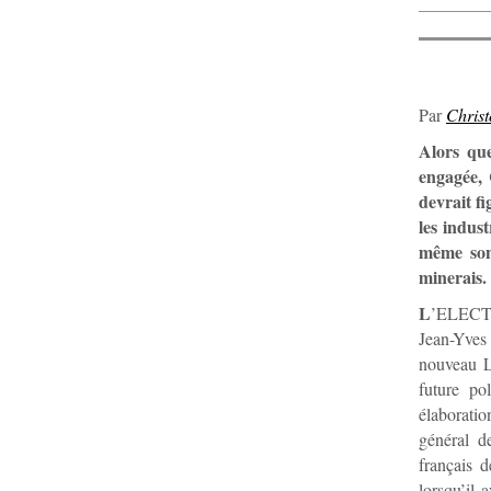
Par
Chris
Alors qu
engagée, 
devrait f
les indus
même son
minerais.
L
’ELECTI
Jean-Yves
nouveau Li
future po
élaboratio
général d
français d
lorsqu’il 