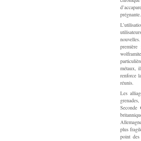
d’accapare
prégnante.
L’utilisat
utilisate
nouvelles
première 
wolframit
particuliè
métaux, il
renforce l
réunis.
Les allia
grenades, 
Seconde G
britanniq
Allemagne,
plus fragi
point des