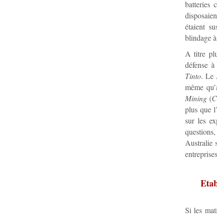
batteries 
disposaie
étaient s
blindage à
A titre pl
défense à 
Tinto
. Le
même qu’a
Mining
(
plus que l
sur les ex
questions,
Australie 
entreprise
Etab
Si les mat