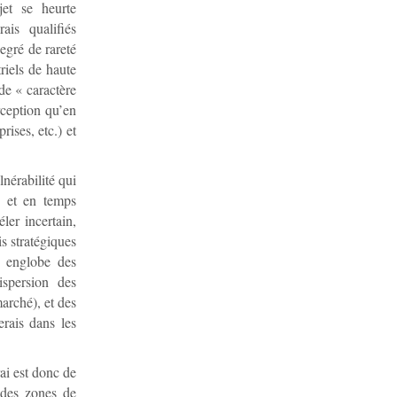
jet se heurte
ais qualifiés
egré de rareté
riels de haute
de « caractère
rception qu’en
rises, etc.) et
lnérabilité qui
é et en temps
ler incertain,
is stratégiques
et englobe des
ispersion des
arché), et des
erais dans les
rai est donc de
 des zones de