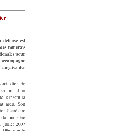
ier
 défense est
 des minerais
tionales pour
nu accompagne
rançaise des
nomination de
boration d’un
l s’inscrit la
ent ardu. Son
ien Secrétaire
 du ministère
6 juillet 2007
 défense et la