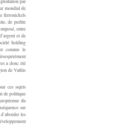
ploitation par
eur mondial de
e ferronickels
e, de perlite
composé, entre
d’argent et de
ciété holding
ut comme le
 désespérément
res a donc été
égion de Vathis
sur ces sujets
ut de politique
européenne du
onséquence sur
a d’aborder les
développement