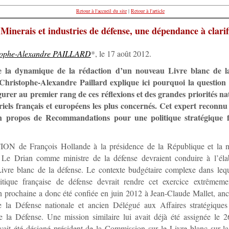
Retour à l'accueil du site
|
Retour à l'article
Minerais et industries de défense, une dépendance à clarif
tophe-Alexandre PAILLARD
*, le 17 août 2012.
e la dynamique de la rédaction d’un nouveau Livre blanc de la
Christophe-Alexandre Paillard explique ici pourquoi la question
igurer au premier rang de ces réflexions et des grandes priorités na
triels français et européens les plus concernés. Cet expert recon
 propos de Recommandations pour une politique stratégique f
ON de François Hollande à la présidence de la République et la 
 Le Drian comme ministre de la défense devraient conduire à l’éla
vre blanc de la défense. Le contexte budgétaire complexe dans leque
litique française de défense devrait rendre cet exercice extrêmem
n prochaine a donc été confiée en juin 2012 à Jean-Claude Mallet, anc
e la Défense nationale et ancien Délégué aux Affaires stratégiques
e la Défense. Une mission similaire lui avait déjà été assignée le 2
avait été désigné président de la Commission sur le Livre blanc sur la