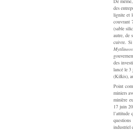
De même, l
des entrep
lignite et
couvrant 
(sable sil
autre, de 
cuivre. S
Mytilineos
gouverneme
des invest
lancé le 3
(Kilkis), 
Point comm
miniers av
minière e
17 juin 2
l’attitude
questions
industriel