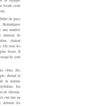
e locale reste
ais.
bilité de pays
s thématiques
e une matière
e minerai de
ène, étaient
e. De tous les
plus basse. Il
orsqu’ils sont
des obus, des
ple, durant la
ple la marine
olybdène. En
 et de chrome,
iés ont mis au
 détruire les