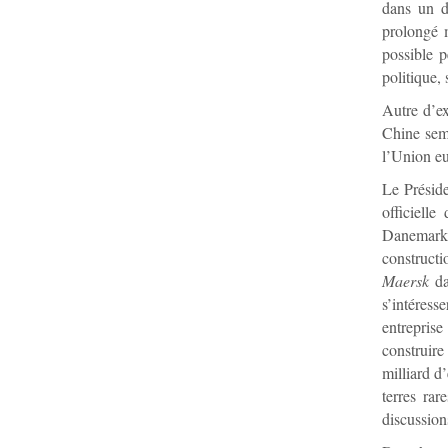
dans un d
prolongé 
possible p
politique,
Autre d’ex
Chine semb
l’Union e
Le Préside
officiell
Danemark 
construct
Maersk
da
s’intéres
entreprise
construir
milliard d’
terres rar
discussion