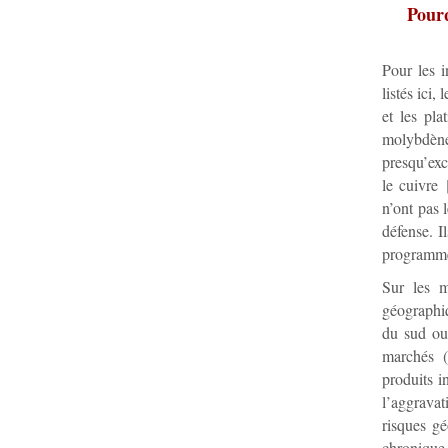
Pourq
Pour les i
listés ici,
et les pla
molybdène,
presqu’exc
le cuivre
n’ont pas 
défense. I
programme
Sur les m
géographiq
du sud ou
marchés (
produits i
l’aggravat
risques gé
chronique