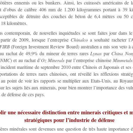
côtières ennemis ou les bunkers. Ainsi, les cuirassés américains de 
nt d’obus de calibre 406 mm de 1.200 kilogrammes portant à 39 kil
usceptibles de détruire des couches de béton de 6,4 mètres ou 50 c
 18 kilomètres.
us contemporain, de nouvelles inquiétudes se sont faites jour dans 
partir de 2009, lorsque l’entreprise
Chinalco
a souhaité racheter l’
FIRB
(Foreign Investment Review Board) australien a mis son veto à 
u rachat de 49,9% du mineur de terres rares
Lynas
par
China Nonf
CNMC
) et au rachat d’
Oz Minerals
par l’entreprise chinoise
Minmetals
’incident maritime de septembre 2010 entre Chinois et Japonais et se
portations de terres rares chinoises, ont réveillé les réflexions straté
 au point de voir les rapports se multiplier aux Etats-Unis, au Roy
sur les sujets liés aux minerais, pour bien montrer l’importance des vuln
s de défense de ces pays.
lir une nécessaire distinction entre minerais critiques et 
stratégiques pour l’industrie de défense
ières minérales sont devenues une question de très haute importance