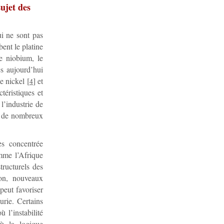
sujet des
ui ne sont pas
bent le platine
le niobium, le
es aujourd’hui
e nickel
[
]
et
4
éristiques et
l’industrie de
ns de nombreux
ès concentrée
omme l’Afrique
ructurels des
ion, nouveaux
peut favoriser
urie. Certains
 l’instabilité
où la logique