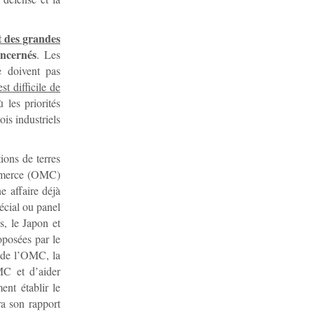
t des grandes
ncernés
. Les
e doivent pas
st difficile de
 les priorités
is industriels
ions de terres
ommerce (OMC)
e affaire déjà
écial ou panel
s, le Japon et
oposées par le
s de l’OMC, la
MC et d’aider
nt établir le
ra son rapport