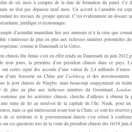
élai de six mois à compter de la date de formation du panel. Ce dé
mais ne doit pas dépasser neuf mois. Un accord à l’amiable est cep
endant les travaux du groupe spécial. C’est évidemment un dossier a
 sécuritaire, juridique et économique.
emple d’actualité immédiate liée aux minerais et à la crise que connaî
le s’intéresser de plus en plus aux richesses minières potentielles 
uropéenne, comme le Danemark et la Grèce.
nt chinois Hu Jintao s’est en effet rendu au Danemark en juin 2012 p
e de trois jours, la première d’un président chinois dans ce pays. L
ont certes signé des accords d’une valeur de 2,4 milliards d’euros 
ion d’une brasserie en Chine par
Carlsberg
et des investissements 
ns le port chinois de Ningbo, mais beaucoup soupçonnent en réalit
ser de plus en plus aux richesses minières du Groenland.
London
 soutenue par les aciéristes chinois, cherche d’ailleurs à obtenir la
e une mine de fer au nord-est de la capitale de l’île, Nuuk, pour un
euros, mais ce qui intéresserait avant tout la Chine, ce sont les réserves 
es de ce territoire et le gouvernement danois s’est refusé à confirm
s sur ces questions lors de la visite du président chinois des 16/18 juin d