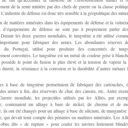
ment de la rente minière par des chefs de guerre ou la classe politiqu
 L’industrie de défense est donc très sensible à la géopolitique des miner
ion de matières minérales dans les équipements de défense et la vulnéra
urs d’équipements de défense ne sont pas à proprement parler de
. Durant les deux guerres mondiales, le tungstène a été utilisé comm
importante pour fabriquer des armes. Les abondantes réserves d
e du Portugal, utilisé pour produire des concentrés de tungst
rement convoitées. Le tungstène est un métal de couleur grise à blanch
 possède le point de fusion le plus élevé et la tension de vapeur la 
a dureté, la résistance à la corrosion et la durabilité d’autres métaux l
ges à base de tungstène permettaient de fabriquer des cartouches, 
des armes à feu, des réservoirs de char, des canons, etc. Autre exem
uerre mondiale, les projectiles utilisés par les Alliés, par exem
ue, contenaient un alliage à base de nickel, de chrome et de m
 ils ont été changés pour un alliage à base de silicium, de manganèse
le, qui devait tenir compte des pénuries en matières minérales. Les All
 obus dits « de rupture » pour couler les navires fortement blindés,