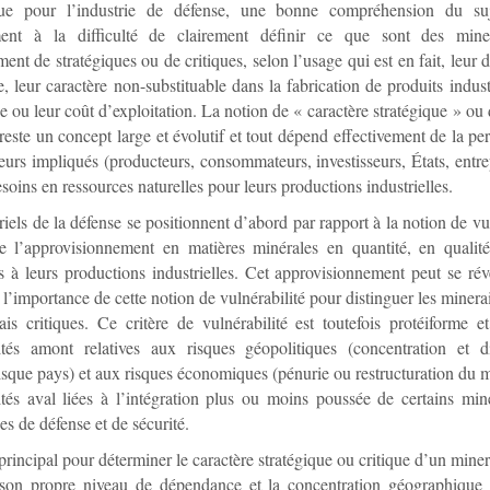
que pour l’industrie de défense, une bonne compréhension du su
ment à la difficulté de clairement définir ce que sont des miner
t de stratégiques ou de critiques, selon l’usage qui est en fait, leur d
, leur caractère non-substituable dans la fabrication de produits indust
e ou leur coût d’exploitation. La notion de « caractère stratégique » ou 
 reste un concept large et évolutif et tout dépend effectivement de la pe
teurs impliqués (producteurs, consommateurs, investisseurs, États, entrep
esoins en ressources naturelles pour leurs productions industrielles.
riels de la défense se positionnent d’abord par rapport à la notion de vu
e l’approvisionnement en matières minérales en quantité, en qualit
s à leurs productions industrielles. Cet approvisionnement peut se révé
 l’importance de cette notion de vulnérabilité pour distinguer les minera
is critiques. Ce critère de vulnérabilité est toutefois protéiforme 
lités amont relatives aux risques géopolitiques (concentration et d
risque pays) et aux risques économiques (pénurie ou restructuration du m
ités aval liées à l’intégration plus ou moins poussée de certains min
es de défense et de sécurité.
 principal pour déterminer le caractère stratégique ou critique d’un mine
 son propre niveau de dépendance et la concentration géographique