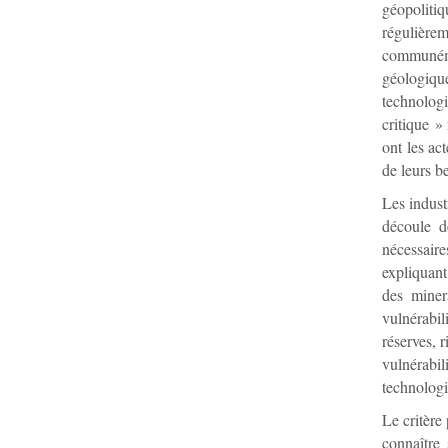
géopoliti
régulière
communémen
géologique
technologi
critique »
ont les ac
de leurs b
Les indust
découle d
nécessaire
expliquant
des minera
vulnérabi
réserves, 
vulnérabil
technologi
Le critère
connaître