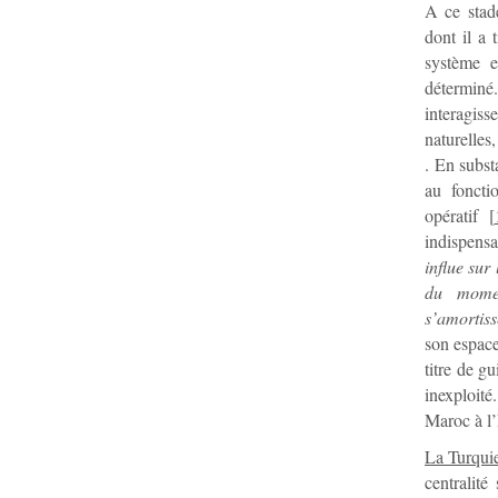
A ce stad
dont il a 
système e
déterminé.
interagis
naturelles
. En subst
au foncti
opératif
[
indispens
influe sur
du momen
s’amortiss
son espace
titre de 
inexploité
Maroc à l’
La Turqui
centralité