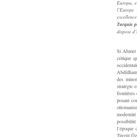
Europa, el
l’Europe 
excellenc
Turquie p
dispose d’
Si Ahmet D
critique 
occidental
Abdülhami
des minor
stratégie 
frontières
posant co
ottomanis
modernité
possibilit
l’époque d
Türgüt Öz