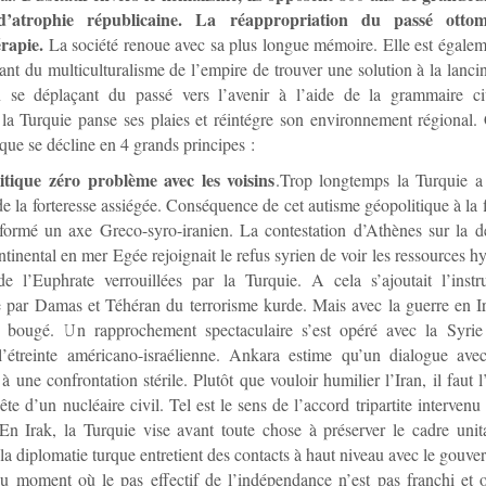
’atrophie républicaine. La réappropriation du passé otto
rapie.
La société renoue avec sa plus longue mémoire. Elle est égale
rant du multiculturalisme de l’empire de trouver une solution à la lanci
 se déplaçant du passé vers l’avenir à l’aide de la grammaire civi
la Turquie panse ses plaies et réintégre son environnement régional
tique se décline en 4 grands principes :
itique zéro problème avec les voisins
.Trop longtemps la Turquie a
de la forteresse assiégée. Conséquence de cet autisme géopolitique à la 
 formé un axe Greco-syro-iranien. La contestation d’Athènes sur la d
ntinental en mer Egée rejoignait le refus syrien de voir les ressources h
e l’Euphrate verrouillées par la Turquie. A cela s’ajoutait l’instr
 par Damas et Téhéran du terrorisme kurde. Mais avec la guerre en I
t bougé. Un rapprochement spectaculaire s’est opéré avec la Syrie
 l’étreinte américano-israélienne. Ankara estime qu’un dialogue ave
 à une confrontation stérile. Plutôt que vouloir humilier l’Iran, il faut
ête d’un nucléaire civil. Tel est le sens de l’accord tripartite intervenu
n Irak, la Turquie vise avant toute chose à préserver le cadre unita
 la diplomatie turque entretient des contacts à haut niveau avec le gouv
Du moment où le pas effectif de l’indépendance n’est pas franchi et 