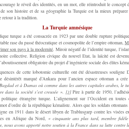
ncourage le réveil des identités, en un mot, elle réintroduit le concept d
de son histoire et de sa géographie la Turquie est la mieux préparer
 retour à la tradition.
La Turquie amnésique
que turque a été consacrée en 1923 par une double rupture politique 
 table rase du passé théocratique et cosmopolite de l’empire ottoman,
Mu
rimer son pays à la modernité
. Miroir négatif de l’identité turque, l’isla
ire collective. Religion civique du nouvel Etat, la laïcité est deven
d’aboutissement obligatoire du projet d’ingénierie sociale des élites kéma
quences de cette lobotomie culturelle ont été désastreuses souligne 
t le désintérêt marqué d’Ankara pour l’ancien espace ottoman a crée
Bagdad et à Damas où comme dans les autres capitales arabes, le tur
re dans la société s’est creusée ».
[
]
Pire à partir de 1950, l’adhé
3
a politique étrangère turque. L’alignement sur l’Occident en toutes 
 mot d’ordre de la république kémaliste. Alors que les soldats ottomans 
igne en 1911 dans le désert libyen de Trablusgarp contre les visées e
nes en Afrique du Nord,
« cinquante ans plus tard, membre fidèle 
e, nous avons apporté notre soutien à la France dans sa lutte contre