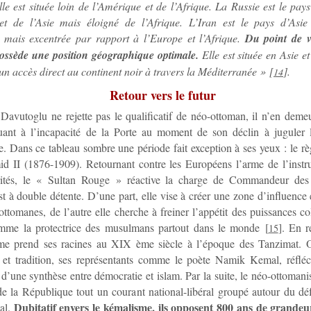
le est située loin de l’Amérique et de l’Afrique. La Russie est le pay
et de l’Asie mais éloigné de l’Afrique. L’Iran est le pays d’Asie
e mais excentrée par rapport à l’Europe et l’Afrique.
Du point de v
ossède une position géographique optimale.
Elle est située en Asie e
un accès direct au continent noir à travers la Méditerranée »
[
]
.
14
Retour vers le futur
avutoglu ne rejette pas le qualificatif de néo-ottoman, il n’en dem
quant à l’incapacité de la Porte au moment de son déclin à juguler l
e. Dans ce tableau sombre une période fait exception à ses yeux : le r
d II (1876-1909). Retournant contre les Européens l’arme de l’instru
ités, le « Sultan Rouge » réactive la charge de Commandeur des
est à double détente. D’une part, elle vise à créer une zone d’influence
 ottomanes, de l’autre elle cherche à freiner l’appétit des puissances co
mme la protectrice des musulmans partout dans le monde
[
]
. En r
15
me prend ses racines au XIX ème siècle à l’époque des Tanzimat. Os
 et tradition, ses représentants comme le poète Namik Kemal, réfléch
é d’une synthèse entre démocratie et islam. Par la suite, le néo-ottoman
e la République tout un courant national-libéral groupé autour du dé
Dubitatif envers le kémalisme, ils opposent 800 ans de grandeu
al.