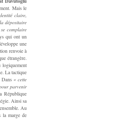
at Davutoglu
ment. Mais le
dentité claire,
la dépositaire
r se complaire
ys qui ont un
 développe une
tion renvoie à
que étrangère.
lu logiquement
ie. La tactique
es. Dans
« cette
 pour parvenir
la République
égie. Ainsi sa
d’ensemble. Au
us la marge de