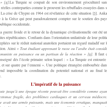
 »
[
]
.
La Turquie se coupait de son environnement géoculturel san
4
e réelles contreparties comme le prouvent les rebuffades essuyées dans 
 La crise de Chypre en 1964 est révélatrice de cette situation
[
]
. Anka
5
e à la Grèce qui peut paradoxalement compter sur le soutien des pay
publique occidentale.
la guerre froide et le retour de la dynamique civilisationnelle ont été u
ites républicaines. Confiants dans l’orientation unilatérale de leur polit
repliées sur le réduit national anatolien portaient un regard maladif sur l
tion. Ainsi
« Tout étudiant apprenant le russe ou l’arabe était consi
muniste en puissance ou un partisan de la réaction »
[
]
.
Il faut 
6
nseigné dés l’école primaire selon lequel : « La Turquie est entourée 
, et sur quatre par l’ennemi ». Une politique étrangère embourbée da
rend impossible la coordination du potentiel national et au final l
.
L’impératif de la puissance
uie jusqu’à une époque récente pouvait être considérée comme ayan
 estomac fragile, des problèmes cardiaques et un cerveau médiocre
lle avait une armée puissante, mais une économie erratique, manquait