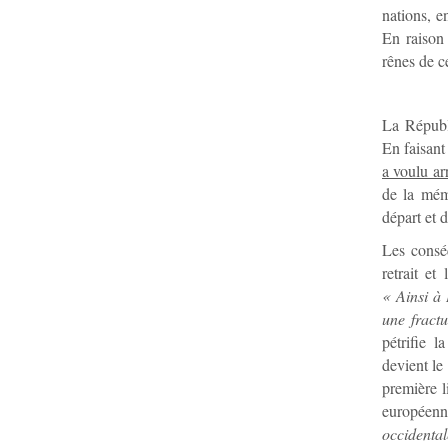
nations, e
En raison 
rênes de ce
La Républi
En faisant
a voulu ar
de la mémo
départ et 
Les consé
retrait e
« Ainsi à 
une fractu
pétrifie l
devient le
première l
européen
occidental