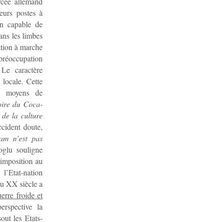
ycée allemand
ieurs postes à
an capable de
ans les limbes
ation à marche
préoccupation
 Le caractère
 locale. Cette
es moyens de
re du Coca-
 de la culture
ccident doute,
slam n’est pas
oglu souligne
l’imposition au
l’Etat-nation
 au XX siècle a
erre froide et
erspective la
out les Etats-