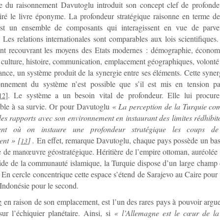
e du raisonnement Davutoglu introduit son concept clef de profondeu
tiré le livre éponyme. La profondeur stratégique raisonne en terme 
st un ensemble de composants qui interagissent en vue de parve
 Les relations internationales sont comparables aux lois scientifique
sent recouvrant les moyens des Etats modernes : démographie, économi
, culture, histoire, communication, emplacement géographiques, volonté 
ance, un système produit de la synergie entre ses éléments. Cette syner
onnement du système n’est possible que s’il est mis en tension pa
]
. Le système a un besoin vital de profondeur. Elle lui procure 
12
able à sa survie. Or pour Davutoglu
« La perception de la Turquie co
 les rapports avec son environnement en instaurant des limites rédhibito
t où on instaure une profondeur stratégique les coups de 
ent »
[
]
.
En effet, remarque Davutoglu, chaque pays possède un bass
13
 de manœuvre géostratégique. Héritière de l’empire ottoman, auréolée
guide de la communauté islamique, la Turquie dispose d’un large cham
. En cercle concentrique cette espace s’étend de Sarajevo au Caire pour 
Indonésie pour le second.
e
en raison de son emplacement, est l’un des rares pays à pouvoir argue
 sur l’échiquier planétaire. Ainsi, si
« l’Allemagne est le cœur de la