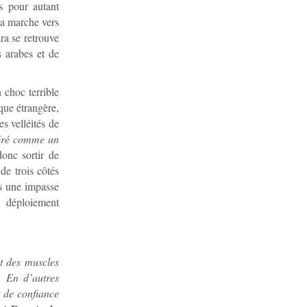
s pour autant
sa marche vers
ra se retrouve
s arabes et de
n choc terrible
ique étrangère,
es velléités de
déré comme un
donc sortir de
de trois côtés
ns une impasse
e déploiement
t des muscles
. En d’autres
 de confiance