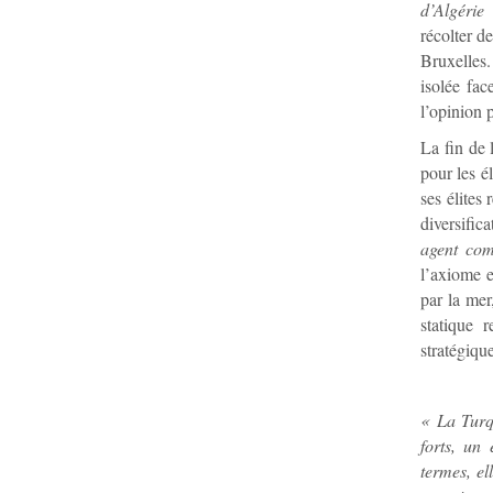
d’Algérie
récolter d
Bruxelles.
isolée fac
l’opinion 
La fin de 
pour les él
ses élites 
diversifica
agent com
l’axiome e
par la mer
statique 
stratégique
« La Turq
forts, un
termes, e