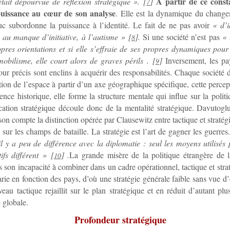
A partir de ce const
était dépourvue de réflexion stratégique ».
[
]
7
puissance au cœur de son analyse
. Elle est la dynamique du change
uc subordonne la puissance à l’identité. Le fait de ne pas avoir
« d’i
au manque d’initiative, à l’autisme »
[
]
.
Si une société n’est pas
« 
8
opres orientations et si elle s’effraie de ses propres dynamiques pou
obilisme, elle court alors de graves périls .
[
]
Inversement, les pa
9
our précis sont enclins à acquérir des responsabilités. Chaque société
tion de l’espace à partir d’un axe géographique spécifique, cette percep
ence historique, elle forme la structure mentale qui influe sur la politi
cation stratégique découle donc de la mentalité stratégique. Davutog
son compte la distinction opérée par Clausewitz entre tactique et stratég
ée sur les champs de bataille. La stratégie est l’art de gagner les guerr
 il y a peu de différence avec la diplomatie : seul les moyens utilisés
ifs différent »
[
]
.
La grande misère de la politique étrangère de 
10
s son incapacité à combiner dans un cadre opérationnel, tactique et strat
arie en fonction des pays, d’où une stratégie générale faible sans vue 
iveau tactique rejaillit sur le plan stratégique et en réduit d’autant pl
globale.
Profondeur stratégique