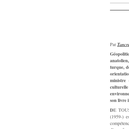
Par
Tancr
Géopoliti
anatolien
turque, d
orientat
ministre
culturell
environne
son livre 
D
E TOUS 
(1959-) e
compétence