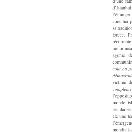
d’une fam
d’Istanbul
l’étrange
concilier 
sa traditio
forcée. P
récurrent
uniformisa
agonie d
communicat
cola ou po
démocrati
victime d
complémen
l’oppositio
monde isl
sécularisé
été une te
l’émerge
mondialisa