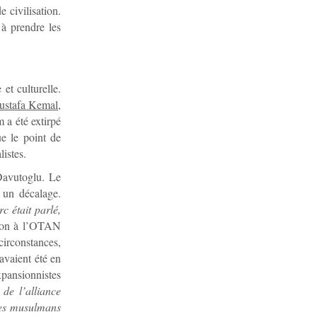
e civilisation.
 à prendre les
et culturelle.
stafa Kemal,
m a été extirpé
ue le point de
listes.
Davutoglu. Le
 un décalage.
c était parlé,
sion à l’OTAN
circonstances,
avaient été en
xpansionnistes
de l’alliance
 les musulmans