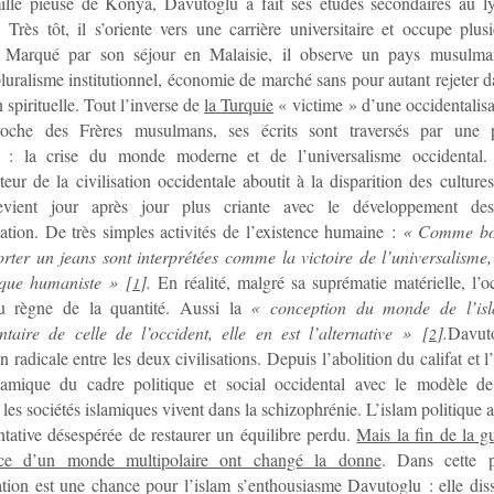
ille pieuse de Konya, Davutoglu a fait ses études secondaires au l
. Très tôt, il s’oriente vers une carrière universitaire et occupe plus
r. Marqué par son séjour en Malaisie, il observe un pays musulm
pluralisme institutionnel, économie de marché sans pour autant rejeter d
n spirituelle. Tout l’inverse de
la Turquie
« victime » d’une occidentalis
roche des Frères musulmans, ses écrits sont traversés par une 
e : la crise du monde moderne et de l’universalisme occidental.
teur de la civilisation occidentale aboutit à la disparition des cultures
evient jour après jour plus criante avec le développement d
ion. De très simples activités de l’existence humaine :
« Comme boi
rter un jeans sont interprétées comme la victoire de l’universalisme,
que humaniste »
[
]
.
En réalité, malgré sa suprématie matérielle, l’o
1
u règne de la quantité. Aussi la
« conception du monde de
l’i
taire de celle de l’occident, elle en est l’alternative »
[
]
.
Davut
2
n radicale entre les deux civilisations. Depuis l’abolition du califat et 
amique du cadre politique et social occidental avec le modèle de 
, les sociétés islamiques vivent dans la schizophrénie. L’islam politique
ntative désespérée de restaurer un équilibre perdu.
Mais la fin de la gu
nce d’un monde multipolaire ont changé la donne
. Dans cette p
tion est une chance pour l’islam s’enthousiasme Davutoglu : elle diss