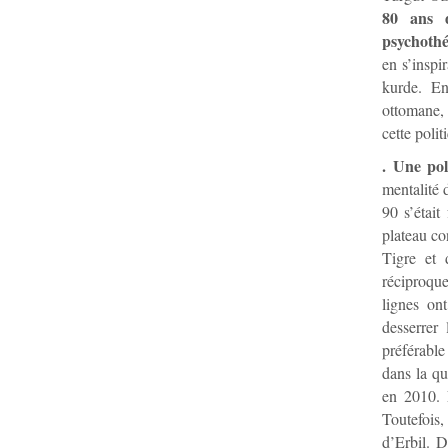
80 ans d
psychothé
en s’inspi
kurde. En
ottomane, 
cette poli
. Une pol
mentalité 
90 s’était
plateau co
Tigre et d
réciproque
lignes on
desserrer
préférable
dans la qu
en 2010. E
Toutefois,
d’Erbil. 