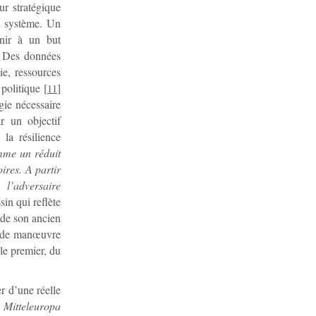
r stratégique
de système. Un
nir à un but
s. Des données
e, ressources
politique
[
]
11
gie nécessaire
r un objectif
la résilience
mme un réduit
ires. A partir
l’adversaire
in qui reflète
 de son ancien
p de manœuvre
le premier, du
r d’une réelle
 Mitteleuropa