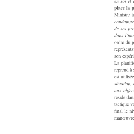
en soi et 
place la 
Ministre t
condamne 
de
ses pr
dans l’imm
ordre du j
représenta
son expéri
La planifi
reprend à 
est utilis
situation,
aux object
réside dan
tactique v
final le n
manœuvre 