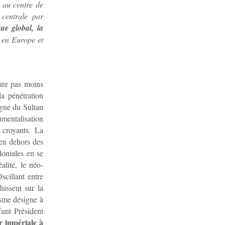
s au centre de
 centrale par
ue global, la
t en Europe et
eure pas moins
a pénétration
ègne du Sultan
mentalisation
 croyants. La
 en dehors des
loniales en se
éalité, le néo-
cillant entre
issent sur la
isme désigne à
funt Président
r impériale à