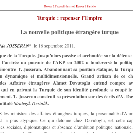
Retour à l'accueil du site
|
Retour à l'article
Turquie : repenser l’Empire
La nouvelle politique étrangère turque
ède JOSSERAN
*, le 16 septembre 2011.
que de la Turquie. Jusqu’alors passive et arcboutée sur la défense
, l’arrivée au pouvoir de l’AKP en 2002 a bouleversé la politi
émontre T. Josseran. Abandonnant sa position statique, la Turqu
ion dynamique et multidimensionnelle. Grand artisan de ce c
 des Affaires étrangères Ahmet Davutoglu entend rompre av
e qui en privant la Turquie de son identité profonde a coupé l
ment. T. Josseran construit sa présentation sur des écrits d’A. Da
intitulé
.
Strategik Derinlik
les ministres des affaires étrangères turques, la personnalité d’Ah
st la plus atypique. Ce qui détonne chez Davutoglu, est cette capa
s sociales, diplomatiques et absence d’ambition politique nationale