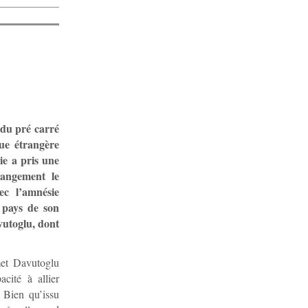
 du pré carré
que étrangère
ie a pris une
hangement le
ec l’amnésie
e pays de son
vutoglu, dont
met Davutoglu
cité à allier
. Bien qu’issu