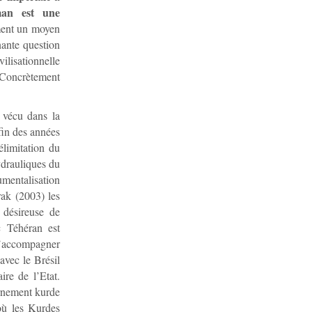
man est une
ment un moyen
nante question
lisationnelle
. Concrètement
 vécu dans la
fin des années
élimitation du
ydrauliques du
umentalisation
rak (2003) les
 désireuse de
c Téhéran est
 l’accompagner
 avec le Brésil
ire de l’Etat.
ernement kurde
où les Kurdes