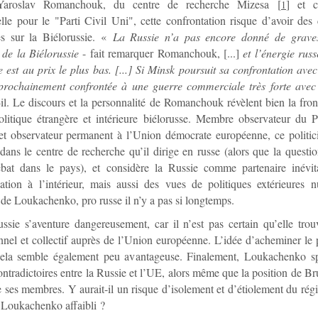
Yaroslav Romanchouk, du centre de recherche Mizesa
[
]
et ca
1
elle pour le "Parti Civil Uni", cette confrontation risque d’avoir de
es sur la Biélorussie. «
La Russie n’a pas encore donné de graves
 de la Biélorussie
- fait remarquer Romanchouk, [...]
et l’énergie russ
e est au prix le plus bas. [...] Si Minsk poursuit sa confrontation ave
 prochainement confrontée à une guerre commerciale très forte avec
-il. Le discours et la personnalité de Romanchouk révèlent bien la front
olitique étrangère et intérieure biélorusse. Membre observateur du P
et observateur permanent à l’Union démocrate européenne, ce politic
dans le centre de recherche qu’il dirige en russe (alors que la questio
ébat dans le pays), et considère la Russie comme partenaire inévit
ation à l’intérieur, mais aussi des vues de politiques extérieures n
 de Loukachenko, pro russe il n’y a pas si longtemps.
ssie s’aventure dangereusement, car il n’est pas certain qu’elle tro
nnel et collectif auprès de l’Union européenne. L’idée d’acheminer le 
ela semble également peu avantageuse. Finalement, Loukachenko sp
ontradictoires entre la Russie et l’UE, alors même que la position de Bru
e ses membres. Y aurait-il un risque d’isolement et d’étiolement du régi
 Loukachenko affaibli ?