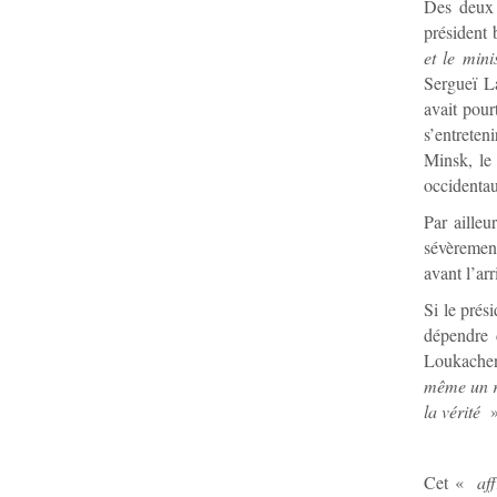
Des deux 
président 
et le mini
Sergueï L
avait pour
s’entreten
Minsk, le
occidentaux
Par ailleu
sévèremen
avant l’ar
Si le prés
dépendre 
Loukache
même un rô
la vérité
Cet «
aff