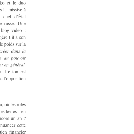
nko et le duo
s la missive à
 chef d’État
re russe. Une
 blog vidéo :
ère-t-il à son
de poids sur la
créer dans la
re au pouvoir
nt en général,
. Le ton est
c l’opposition
u, où les rôles
es lèvres - en
encore un an ?
 nuancer cette
ien financier