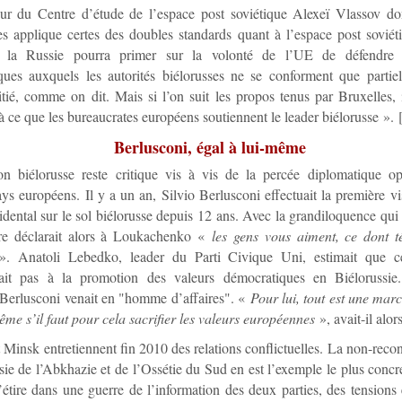
eur du Centre d’étude de l’espace post soviétique Alexeï Vlassov do
s applique certes des doubles standards quant à l’espace post soviét
r la Russie pourra primer sur la volonté de l’UE de défendre l
ques auxquels les autorités biélorusses ne se conforment que partiel
tié, comme on dit. Mais si l’on suit les propos tenus par Bruxelles, 
 à ce que les bureaucrates européens soutiennent le leader biélorusse ».
Berlusconi, égal à lui-même
ion biélorusse reste critique vis à vis de la percée diplomatique op
ays européens. Il y a un an, Silvio Berlusconi effectuait la première vi
idental sur le sol biélorusse depuis 12 ans. Avec la grandiloquence qui l
ere déclarait alors à Loukachenko «
les gens vous aiment, ce dont t
. Anatoli Lebedko, leader du Parti Civique Uni, estimait que ce
rait pas à la promotion des valeurs démocratiques en Biélorussie
 Berlusconi venait en "homme d’affaires". «
Pour lui, tout est une mar
ême s’il faut pour cela sacrifier les valeurs européennes
», avait-il alor
Minsk entretiennent fin 2010 des relations conflictuelles. La non-reco
sie de l’Abkhazie et de l’Ossétie du Sud en est l’exemple le plus concre
s’étire dans une guerre de l’information des deux parties, des tension