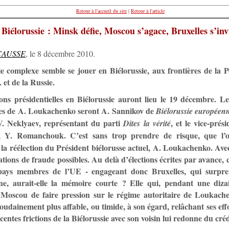
Retour à l'accueil du site
|
Retour à l'article
Biélorussie : Minsk défie, Moscou s’agace, Bruxelles s’inv
 CAUSSE
, le 8 décembre 2010.
e complexe semble se jouer en Biélorussie, aux frontières de la P
. et de la Russie.
ions présidentielles en Biélorussie auront lieu le 19 décembre. L
es de A. Loukachenko seront A. Sannikov de
Biélorussie européen
V. Neklyaev, représentant du parti
, et le vice-pré
Dites la vérité
, Y. Romanchouk. C’est sans trop prendre de risque, que l’
 la réélection du Président biélorusse actuel, A. Loukachenko. Ave
tions de fraude possibles. Au delà d’élections écrites par avance, c
 pays membres de l’UE - engageant donc Bruxelles, qui surpr
e, aurait-elle la mémoire courte ? Elle qui, pendant une diza
 Moscou de faire pression sur le régime autoritaire de Loukache
oudainement plus affable, ou timide, à son égard, relâchant ses effo
centes frictions de la Biélorussie avec son voisin lui redonne du créd