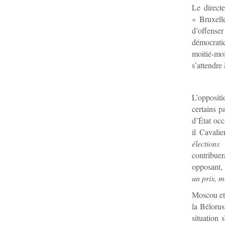
Le direct
« Bruxelle
d’offense
démocrati
moitié-moi
s’attendre
L’opposit
certains p
d’État occ
il Cavali
élections
»
contribue
opposant,
un prix, m
Moscou et 
la Bélorus
situation 