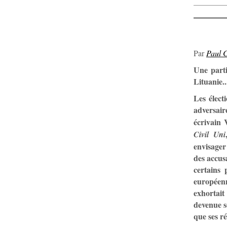
Par
Paul
Une parti
Lituanie..
Les élect
adversair
écrivain 
Civil Uni
envisager
des accusa
certains
européenn
exhortait
devenue s
que ses ré