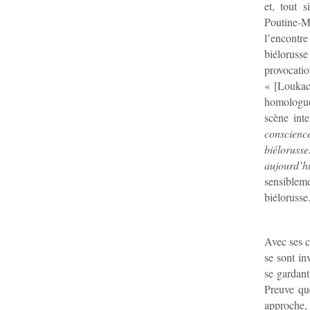
et, tout 
Poutine-Me
l’encont
biéloruss
provocati
« [Loukac
homologue.
scène int
conscienc
biélorusse
aujourd’h
sensibleme
biélorusse
Avec ses c
se sont in
se gardant
Preuve que
approche,