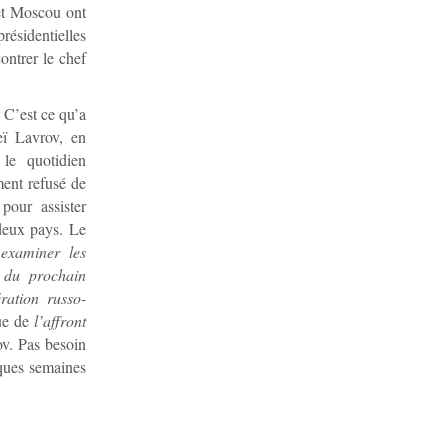
et Moscou ont
résidentielles
ontrer le chef
. C’est ce qu’a
eï Lavrov, en
le quotidien
ment refusé de
pour assister
 deux pays. Le
«
examiner les
s du prochain
ration russo-
ue de
l’affront
ov. Pas besoin
lques semaines