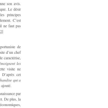
nne son avis.
ique. Le désir
es principes
lement. C’est
il ne faut pas
[
]
2
portuniste de
site d’un chef
e caractérise,
émoignent les
tte visite ne
. D’après cet
chandise qui a
s ajouté.
nnaissance par
t. De plus, la
s économiques,