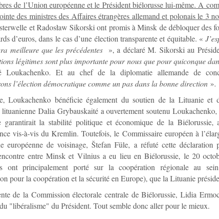
res de l’Union européenne et le Président biélorusse lui-même. A com
jointe des ministres des Affaires étrangères allemand et polonais le 3 
terwelle et Radosław Sikorski ont promis à Minsk de débloquer des fo
ards d’euros, dans le cas d’une élection transparente et équitable. «
J’es
era meilleure que les précédentes
», a déclaré M. Sikorski au Préside
tions légitimes sont plus importante pour nous que pour quiconque da
ué Loukachenko. Et au chef de la diplomatie allemande de co
rons l’élection démocratique comme un pas dans la bonne direction
».
, Loukachenko bénéficie également du soutien de la Lituanie et de
e lituanienne Dalia Grybauskaité a ouvertement soutenu Loukachenko, 
e garantirait la stabilité politique et économique de la Biélorussie,
ce vis-à-vis du Kremlin. Toutefois, le Commissaire européen à l’élar
ue européenne de voisinage, Štefan Füle, a réfuté cette déclaration
encontre entre Minsk et Vilnius a eu lieu en Biélorussie, le 20 oct
ns ont principalement porté sur la coopération régionale au se
ion pour la coopération et la sécurité en Europe), que la Lituanie présid
nte de la Commission électorale centrale de Biélorussie, Lidia Ermo
e du "libéralisme" du Président. Tout semble donc aller pour le mieux.