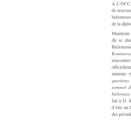
A L’OCCAS
de nouveau
biélorusse
de la dipl
Maintenir 
dû se dir
Biéloruss
Kommersa
rencontre
officielle
ministre 
questions
sommet d
biéloruss
fait à D. 
d’être un 
des présid