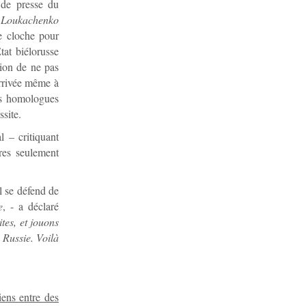
 de presse du
e Loukachenko
 cloche pour
tat biélorusse
sion de ne pas
 arrivée même à
es homologues
ssite.
l – critiquant
res seulement
l se défend de
e
, - a déclaré
tes, et jouons
 Russie. Voilà
iens entre des