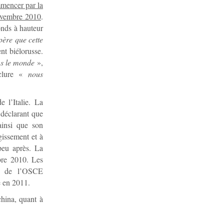
mencer par la
novembre 2010
.
nds à hauteur
père que cette
nt biélorusse.
ns le monde
»,
nclure «
nous
 l’Italie. La
déclarant que
 ainsi que son
gissement et à
 peu après. La
obre 2010. Les
in de l’OSCE
e en 2011.
china, quant à