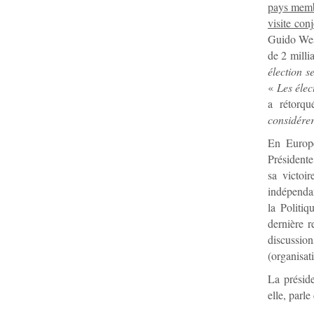
pays memb
visite con
Guido Wes
de 2 milli
élection s
«
Les élec
a rétorq
considére
En Europe
Président
sa victoir
indépendan
la Politiq
dernière r
discussio
(organisat
La préside
elle, parl