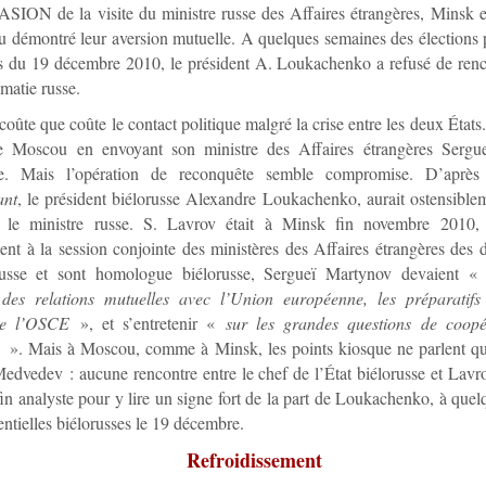
ION de la visite du ministre russe des Affaires étrangères, Minsk 
 démontré leur aversion mutuelle. A quelques semaines des élections p
s du 19 décembre 2010, le président A. Loukachenko a refusé de renc
omatie russe.
coûte que coûte le contact politique malgré la crise entre les deux États
e Moscou en envoyant son ministre des Affaires étrangères Sergu
ie. Mais l’opération de reconquête semble compromise. D’après 
nt
, le président biélorusse Alexandre Loukachenko, aurait ostensible
r le ministre russe. S. Lavrov était à Minsk fin novembre 2010, 
ment à la session conjointe des ministères des Affaires étrangères des
russe et sont homologue biélorusse, Sergueï Martynov devaient 
 des relations mutuelles avec l’Union européenne, les préparatif
e l’OSCE
», et s’entretenir «
sur les grandes questions de coopé
e
». Mais à Moscou, comme à Minsk, les points kiosque ne parlent q
Medvedev : aucune rencontre entre le chef de l’État biélorusse et Lavr
fin analyste pour y lire un signe fort de la part de Loukachenko, à que
entielles biélorusses le 19 décembre.
Refroidissement