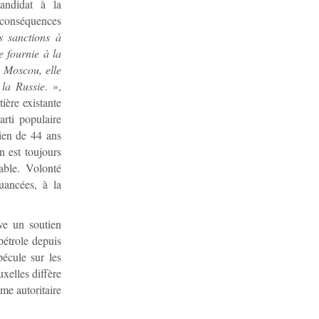
ndidat à la
s conséquences
 sanctions à
e fournie à la
c Moscou, elle
 la Russie
. »,
ière existante
arti populaire
ien de 44 ans
n est toujours
able. Volonté
uancées, à la
uve un soutien
pétrole depuis
écule sur les
xelles diffère
me autoritaire