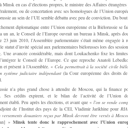
à Minsk en cas d’élections propres, le ministre des Affaires étrangères p
téralement, ou de concertation avec ses homologues de l’Union europ
orussie au sein de l’UE semble débattu avec peu de conviction. Du bout 
hement diplomatique entre l’Union européenne et la Biélorussie se fait 
 a un an, le Conseil de l’Europe ouvrait un bureau à Minsk, après d
Le 23 juin 2010, l’Assemblée parlementaire s’était même engagée à r
 le statut d’invité spécial aux parlementaires biélorusses lors des sessio
. Une avancée considérable, mais dont Loukachenko fixe les limites 
d’intégrer le Conseil de l’Europe. Ce que reproche Anatoli Lebed
on et présent à l’Assemblée. «
Cela permettrait à la société civile biél
n système judiciaire indépendant
(la Cour européenne des droits d
l.
ussie n’a plus grand chose à attendre de Moscou, qui la finance po
. Ses crédits expirent, et le bilan de l’activité de l’Union d
ent établi. Peu après les élections, et avant que «
l’on se rende com
adjoint de l’Institut des pays de la CEI, Vladimir Jarikhine pour
RIA
 versements douaniers reçus par Minsk devront être versés à Mosco
Minsk tente donc le rapprochement avec l’Union europ
tan] »