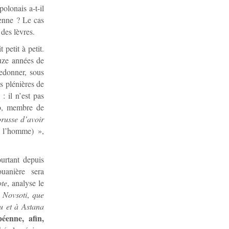
olonais a-t-il
éenne ? Le cas
des lèvres.
petit à petit.
ouze années de
edonner, sous
ns plénières de
: il n’est pas
ko, membre de
orusse d’avoir
e l’homme) »,
urtant depuis
ouanière sera
pte
, analyse le
 Novsoti
,
que
u et à Astana
éenne, afin,