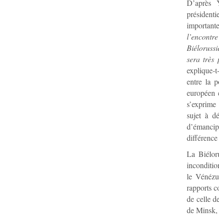
D’après 
présidenti
important
l’encontre
Biélorussi
sera très
explique-t
entre la p
européen 
s’exprime 
sujet à d
d’émancip
différence
La Biéloru
inconditio
le Vénézu
rapports c
de celle d
de Minsk,