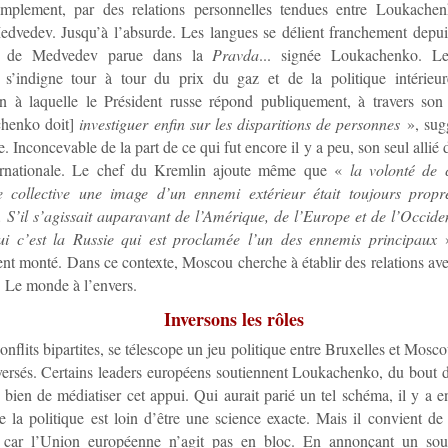
simplement, par des relations personnelles tendues entre Loukache
dvedev. Jusqu’à l’absurde. Les langues se délient franchement depui
re de Medvedev parue dans la
Pravda
... signée Loukachenko. Le
e s’indigne tour à tour du prix du gaz et de la politique intérieu
on à laquelle le Président russe répond publiquement, à travers son
henko doit]
investiguer enfin sur les disparitions de personnes
», sugg
 Inconcevable de la part de ce qui fut encore il y a peu, son seul allié 
ernationale. Le chef du Kremlin ajoute même que «
la volonté de 
e collective une image d’un ennemi extérieur était toujours prop
. S’il s’agissait auparavant de l’Amérique, de l’Europe et de l’Occide
ui c’est la Russie qui est proclamée l’un des ennemis principaux
»
nt monté. Dans ce contexte, Moscou cherche à établir des relations ave
. Le monde à l’envers.
Inversons les rôles
onflits bipartites, se télescope un jeu politique entre Bruxelles et Mosco
versés. Certains leaders européens soutiennent Loukachenko, du bout d
 bien de médiatiser cet appui. Qui aurait parié un tel schéma, il y a 
 la politique est loin d’être une science exacte. Mais il convient de
 car l’Union européenne n’agit pas en bloc. En annonçant un sout