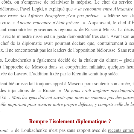
côtés, on s’empresse de relativiser la méprise. Le chef du service
biélorusse, Pavel Legki, a expliqué que «
la rencontre entre Alexandr
stre russe des Affaires étrangères n’est pas prévue.
» Même son de
avrov. «
Aucune rencontre n’était prévue
». Auparavant, le chef d’É
tant rencontré les gouverneurs régionaux de Russie à Minsk. La déci
ir avec le ministre russe est un geste démonstratif très clair. Avant son
 chef de la diplomatie avait pourtant déclaré que, contrairement à s
, il ne rencontrerait pas les leaders de l’opposition biélorusse. Sans réu
rs, Loukachenko a également décidé de la chaleur du climat – glacia
t l’approche de Moscou dans sa coopération militaire, quelques heu
rivée de Lavrov. L’addition fixée par le Kremlin serait trop salée.
ident biélorusse fait toujours appel à Moscou pour soutenir son armée, i
des injonctions de la Russie. «
On nous croit toujours pensionnair
nko -.
Mais les gens doivent savoir que nous ne sommes pas des parasi
le important pour assurer notre propre défense, y compris celle de la
»
Rompre l’isolement diplomatique ?
ront
» de Loukachenko n’est pas sans rapport avec de
récents entret