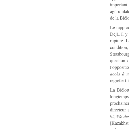
important 
agit unila
de la Biél
Le rapproc
Déjà, il y
rupture. 
condition,
Strasbourg
question 
l’oppositi
accès à u
regrette-t-i
La Biélor
longtemps
prochainem
directeur 
95,3% des
[Kazakhs