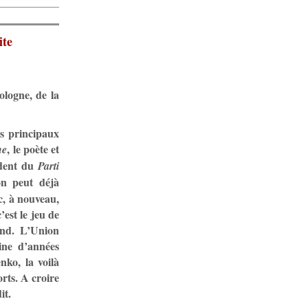
ite
ologne, de la
es principaux
, le poète et
ne
sident du
Parti
on peut déjà
c, à nouveau,
’est le jeu de
end. L’Union
ine d’années
nko, la voilà
rts. A croire
it.