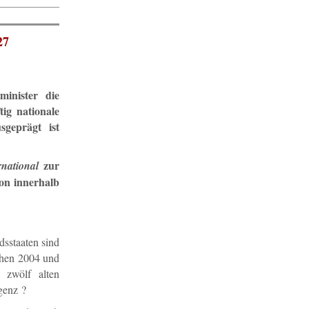
27
inister die
tig nationale
sgeprägt ist
zur
national
on innerhalb
sstaaten sind
chen 2004 und
 zwölf alten
genz ?