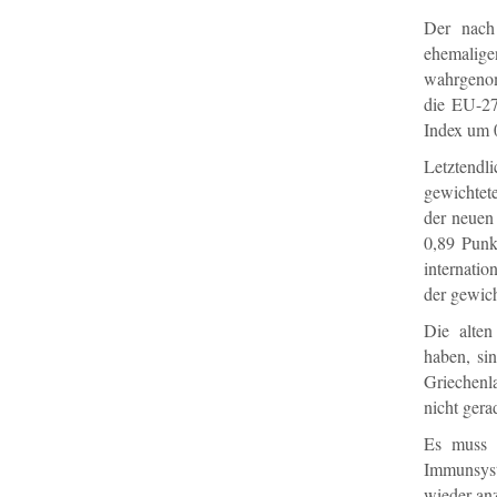
Der nach 
ehemalige
wahrgenom
die EU-27
Index um 0
Letztendl
gewichtet
der neuen
0,89 Punk
internatio
der gewich
Die alten
haben, si
Griechenla
nicht gera
Es muss a
Immunsyst
wieder an