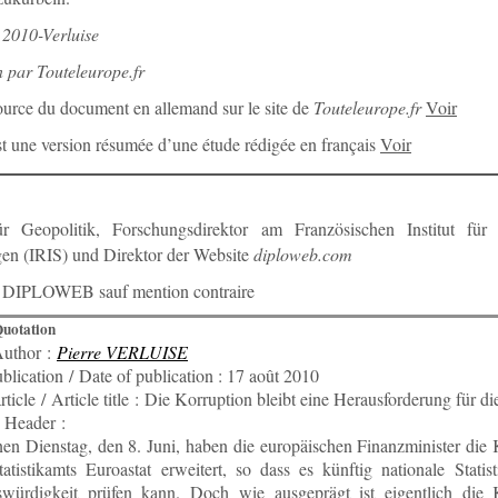
 2010-Verluise
 par Touteleurope.fr
urce du document en allemand sur le site de
Touteleurope.fr
Voir
st une version résumée d’une étude rédigée en français
Voir
r Geopolitik, Forschungsdirektor am Französischen Institut für i
en (IRIS) und Direktor der Website
diploweb.com
 DIPLOWEB sauf mention contraire
Quotation
Author :
Pierre VERLUISE
blication / Date of publication : 17 août 2010
'article / Article title : Die Korruption bleibt eine Herausforderung für 
 Header :
n Dienstag, den 8. Juni, haben die europäischen Finanzminister die 
tistikamts Euroastat erweitert, so dass es künftig nationale Statis
swürdigkeit prüfen kann. Doch wie ausgeprägt ist eigentlich die 