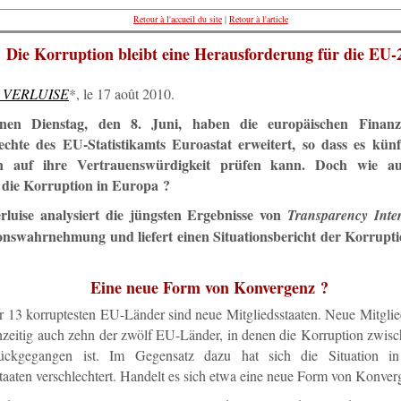
Retour à l'accueil du site
|
Retour à l'article
Die Korruption bleibt eine Herausforderung für die EU-
e VERLUISE
*, le 17 août 2010.
nen Dienstag, den 8. Juni, haben die europäischen Finanzm
echte des EU-Statistikamts Euroastat erweitert, so dass es künf
ken auf ihre Vertrauenswürdigkeit prüfen kann. Doch wie au
h die Korruption in Europa ?
rluise analysiert die jüngsten Ergebnisse von
Transparency Inter
nswahrnehmung und liefert einen Situationsbericht der Korrupti
Eine neue Form von Konvergenz ?
13 korruptesten EU-Länder sind neue Mitgliedsstaaten. Neue Mitglied
chzeitig auch zehn der zwölf EU-Länder, in denen die Korruption zwis
ückgegangen ist. Im Gegensatz dazu hat sich die Situation in
taaten verschlechtert. Handelt es sich etwa eine neue Form von Konver