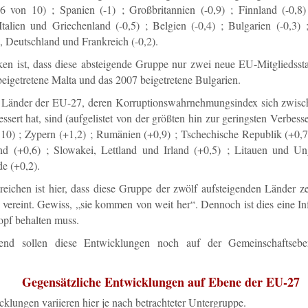
,6 von 10) ; Spanien (-1) ; Großbritannien (-0,9) ; Finnland (-0,8) 
 Italien und Griechenland (-0,5) ; Belgien (-0,4) ; Bulgarien (-0,3)
 Deutschland und Frankreich (-0,2).
en ist, dass diese absteigende Gruppe nur zwei neue EU-Mitgliedsstaa
eigetretene Malta und das 2007 beigetretene Bulgarien.
 Länder der EU-27, deren Korruptionswahrnehmungsindex sich zwis
ssert hat, sind (aufgelistet von der größten hin zur geringsten Verbess
 10) ; Zypern (+1,2) ; Rumänien (+0,9) ; Tschechische Republik (+0,7
nd (+0,6) ; Slowakei, Lettland und Irland (+0,5) ; Litauen und Un
e (+0,2).
treichen ist hier, dass diese Gruppe der zwölf aufsteigenden Länder 
 vereint. Gewiss, „sie kommen von weit her“. Dennoch ist dies eine In
pf behalten muss.
end sollen diese Entwicklungen noch auf der Gemeinschaftseben
Gegensätzliche Entwicklungen auf Ebene der EU-27
klungen variieren hier je nach betrachteter Untergruppe.