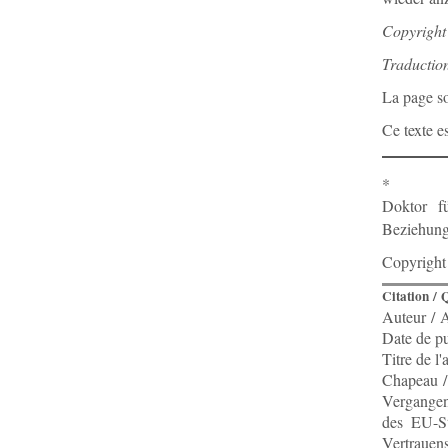
Copyright
Traduction
La page so
Ce texte e
*
Doktor fü
Beziehung
Copyright
Citation / 
Auteur / 
Date de pu
Titre de l
Chapeau /
Vergangene
des EU-Sta
Vertrauen