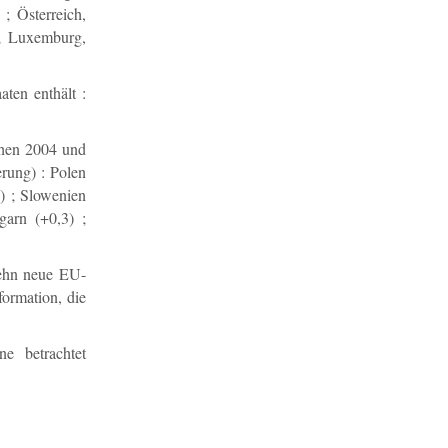
; Österreich,
 ; Luxemburg,
ten enthält :
chen 2004 und
erung) : Polen
) ; Slowenien
garn (+0,3) ;
zehn neue EU-
formation, die
e betrachtet