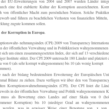
der EU-Erweiterungen von 2004 und 2007 wurden Länder integrie
urch eine fest etablierte Kultur der Korruption auszeichneten. Korr
h von öffentlicher Macht zum persönlichen Nutzen. Solche Praktike
werb und führen zu beachtlichen Verlusten von finanziellen Mitteln, 
cklung zugute kommen sollen.
h der Korruption in Europa
.
ptionswahr- nehmungsindex (CPI) 2009 von Transparency Internationa
in der öffentlichen Verwaltung und in Politikkreisen wahrgenommenen
t sich um einen zusammengesetzten Index, der sich auf 13 verschiede
ger Institute stützt. Der CPI 2009 untersucht 180 Länder und platziert 
la von 0 (als sehr korrupt wahrgenommen) bis 10 (als wenig korrupt
ommen).
e nach der bislang bedeutendsten Erweiterung der Europäischen Uni
inmal Bilanz zu ziehen. Dazu verfügen wir über den von Transparency
ellten Korruptionswahrnehmungsindex (CPI). Der CPI listet die Lä
jeweils in der öffentlichen Verwaltung und Politik wahrgenommenen Ko
muss als Bewertung eines Landes auf einer Skala von 0 (ho
mmener Korruption) bis 10 (niedriger Grad an wahrgenommener
en werden, was in gewisser Weise einer Benotung von „x von