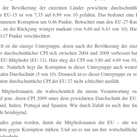
der Bevölkerung der einzelnen Länder gewichtete durchschnittl
n EU-15 ist von 7,35 auf 6,89 von 10 gefallen. Das bedeutet eine
menen Korruption um 0,46 Punkte. Betrachtet man den EU-27-Rau
, ist der Rückgang weniger markant (von 6,60 auf 6,43 von 10). Hier
,17 Punkte verschlechtert.
ich ist die einzige Untergruppe, deren nach der Bevölkerung der ein
er durchschnittlicher CPI sich zwischen 2004 und 2009 verbessert ha
 EU-Mitglieder (EU-12). Hier stieg der CPI von 3,80 auf 4,69 von 10,
te. Natürlich liegt die Korruption in dieser Untergruppe auch weite
nalen Durchschnitt (5 von 10). Dennoch ist es dieser Untergruppe zu v
tete durchschnittliche CPI der EU-27 nicht schlechter ausfällt.
 Mitgliedsstaaten, die wahrscheinlich die meiste Verantwortung 
nd jene, deren CPI 2009 unter dem gewichteten Durchschnitt der EU-2
nd, Italien, Portugal und Spanien. Wie durch Zufall ist auch ihre fi
de beruhigend.
lles getan werden, damit die Mitgliedsstaaten der EU – alte wi
em gegen Korruption stärken. Und sei es nur um ihre wirtschaftlich
zukurbeln.