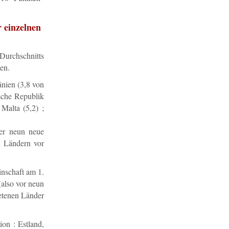
 einzelnen
Durchschnitts
en.
nien (3,8 von
ische Republik
 Malta (5,2) ;
der neun neue
n Ländern vor
inschaft am 1.
(also vor neun
retenen Länder
on : Estland,