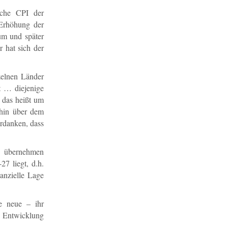
iche CPI der
 Erhöhung der
m und später
 hat sich der
zelnen Länder
t … diejenige
 das heißt um
rhin über dem
erdanken, dass
zu übernehmen
7 liegt, d.h.
nanzielle Lage
e neue – ihr
e Entwicklung