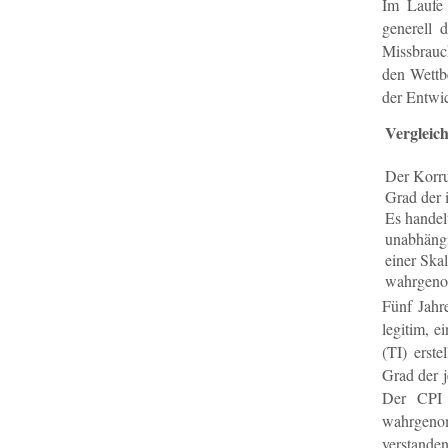
Im Laufe 
generell d
Missbrauc
den Wettbe
der Entwi
Vergleic
Der Korru
Grad der 
Es handel
unabhängi
einer Ska
wahrgen
Fünf Jahr
legitim, e
(TI) erst
Grad der 
Der CPI 
wahrgeno
verstand