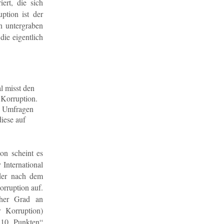
rt, die sich
uption ist der
n untergraben
die eigentlich
l misst den
 Korruption.
ne Umfragen
diese auf
on scheint es
 International
nder nach dem
rruption auf.
her Grad an
 Korruption)
 10 Punkten“