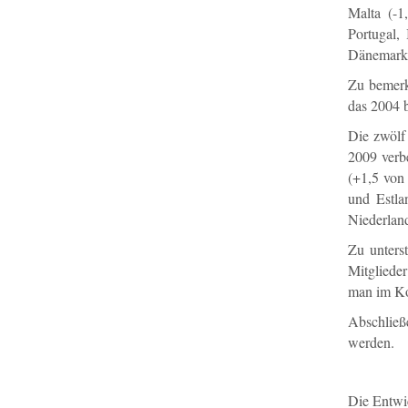
Malta (-1
Portugal,
Dänemark,
Zu bemerk
das 2004 b
Die zwölf
2009 verbe
(+1,5 von
und Estla
Niederland
Zu unters
Mitglieder
man im Ko
Abschließ
werden.
Die Entwic