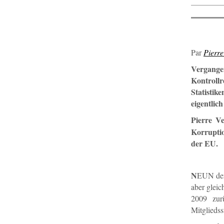
Par
Pierr
Vergange
Kontrollr
Statisti
eigentlic
Pierre Ve
Korruptio
der EU.
N
EUN der 
aber glei
2009 zur
Mitgliedss