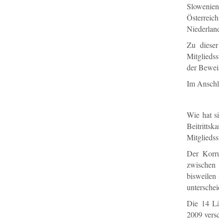
Slowenien 
Österreic
Niederland
Zu diese
Mitglieds
der Beweis
Im Anschlu
Wie hat s
Beitritt
Mitglieds
Der Korru
zwischen 
bisweilen 
untersche
Die 14 Lä
2009 versc