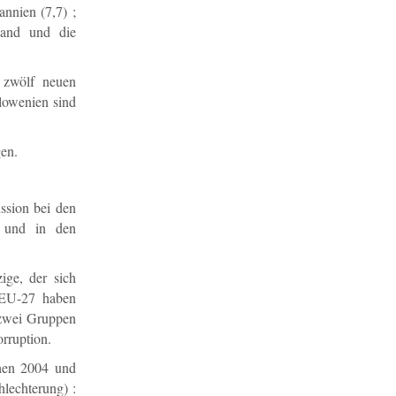
annien (7,7) ;
land und die
 zwölf neuen
lowenien sind
gen.
ssion bei den
) und in den
ige, der sich
 EU-27 haben
h zwei Gruppen
rruption.
hen 2004 und
hlechterung) :