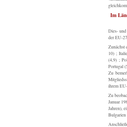
gleichkomm
Im Länd
Dies- und
der EU-27
Zunächst 
10) ; Ital
(4,9) ; Po
Portugal (
Zu bemerk
Mitglieds
ihrem EU-B
Zu beobach
Januar 198
Jahren), e
Bulgarien
Anschließ