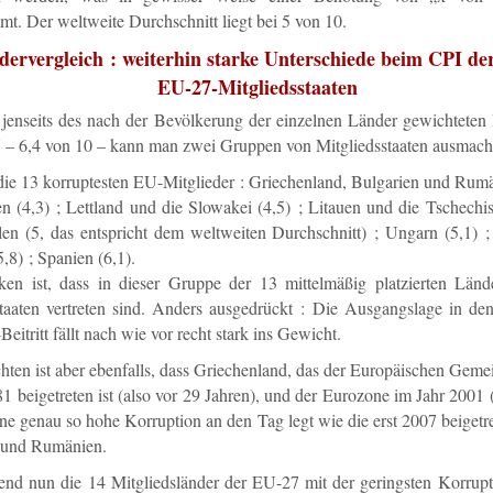
t. Der weltweite Durchschnitt liegt bei 5 von 10.
ervergleich : weiterhin starke Unterschiede beim CPI der
EU-27-Mitgliedsstaaten
 jenseits des nach der Bevölkerung der einzelnen Länder gewichteten 
 – 6,4 von 10 – kann man zwei Gruppen von Mitgliedsstaaten ausmach
die 13 korruptesten EU-Mitglieder : Griechenland, Bulgarien und Rumä
ien (4,3) ; Lettland und die Slowakei (4,5) ; Litauen und die Tschech
len (5, das entspricht dem weltweiten Durchschnitt) ; Ungarn (5,1) ;
5,8) ; Spanien (6,1).
en ist, dass in dieser Gruppe der 13 mittelmäßig platzierten Län
staaten vertreten sind. Anders ausgedrückt : Die Ausgangslage in de
eitritt fällt nach wie vor recht stark ins Gewicht.
ten ist aber ebenfalls, dass Griechenland, das der Europäischen Geme
1 beigetreten ist (also vor 29 Jahren), und der Eurozone im Jahr 2001 
ine genau so hohe Korruption an den Tag legt wie die erst 2007 beiget
 und Rumänien.
end nun die 14 Mitgliedsländer der EU-27 mit der geringsten Korrupti