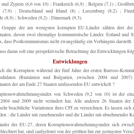
und Zypern (6,6 von 10) ; Frankreich (6,9) ; Belgien (7,1) ; Großbrit
h (7,9) ; Deutschland und Irland (8) ; Luxemburg (8,2) ; Finn
e (8,9) ; Schweden (9,2) ; Dänemark (9,3).
r Gruppe der am wenigsten korrupten EU-Länder zählen drei der
staaten, davon zwei ehemalige kommunistische Länder. Estland und S
, dass Postkommunismus nicht zwangsläufig ein Verhängnis darstellt.
ss daran soll eine perspektivische Betrachtung der Entwicklungen fol
Entwicklungen
ich die Korruption während der fünf Jahre der ersten Barroso-Kommi
skandidaten (Rumänien und Bulgarien, zwischen 2004 und 2007
staaten der am Ende 27 Staaten umfassenden EU entwickelt ?
ptionswahrnehmungsindex von Schweden (9,2 von 10) ist der einz
2004 und 2009 nicht verändert hat. Alle anderen 26 Staaten der
sehr beachtliche Variationen ihres CPI zu verzeichnen. Es lassen sic
iden : die Länder mit zunehmender und die Länder mit abnehmender Ko
nder der EU-27, deren Korruptionswahrnehmungsindex sich zwisc
hlechtert hat, sind (aufgelistet von der größten hin zur geringsten Versc