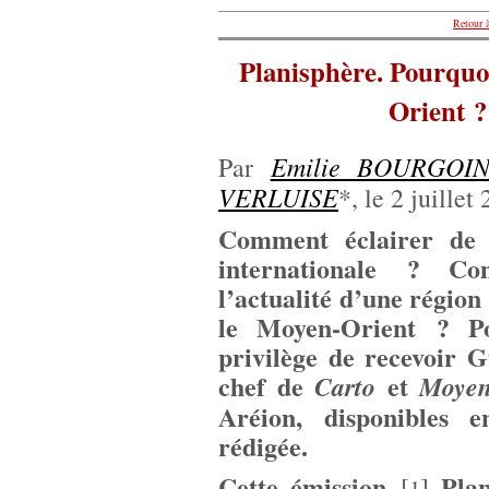
Retour à
Planisphère. Pourquoi
Orient 
Emilie BOURGOI
Par
VERLUISE
*, le 2 juillet
Comment éclairer de f
internationale ? Co
l’actualité d’une région
le Moyen-Orient ? Po
privilège de recevoir 
chef de
et
Carto
Moyen
Aréion, disponibles e
rédigée.
Cette émission
Plani
[
]
1