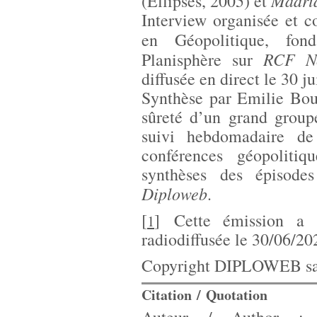
Madrid
(Ellipses, 2005) et
Interview organisée et c
en Géopolitique, fo
RCF N
Planisphère sur
diffusée en direct le 30 j
Synthèse par Emilie Bou
sûreté d’un grand group
suivi hebdomadaire de 
conférences géopoliti
synthèses des épisode
Diploweb
.
[
]
Cette émission a 
1
radiodiffusée le 30/06/20
Copyright DIPLOWEB sau
Citation / Quotation