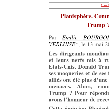
Retour à
Planisphère. Comm
Trump ?
Emilie BOURGO
Par
VERLUISE
*, le 13 mai 2
Les dirigeants mondiau
et leurs nerfs mis à r
Etats-Unis, Donald Trum
ses moqueries et de ses
alliés ont été plus d’une
menacés. Alors, com
Trump ? Pour répondre
avons l’honneur de rec
Cette émission Planisp