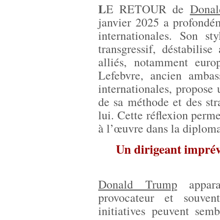
L
E RETOUR de
Donal
janvier 2025 a profondém
internationales. Son st
transgressif, déstabilis
alliés, notamment eur
Lefebvre, ancien ambass
internationales, propose
de sa méthode et des str
lui. Cette réflexion per
à l’œuvre dans la diplom
Un dirigeant imprév
Donald Trump
appara
provocateur et souven
initiatives peuvent semb