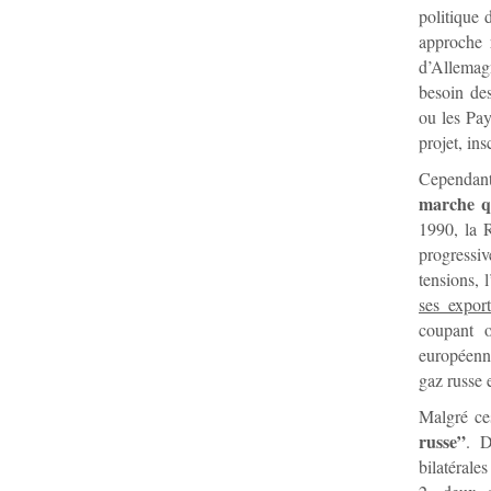
politique 
approche 
d’Allemagn
besoin des
ou les Pay
projet, in
Cependant
marche q
1990, la R
progressi
tensions,
ses expor
coupant o
européenne
gaz russe 
Malgré ces
russe”
. D
bilatérale