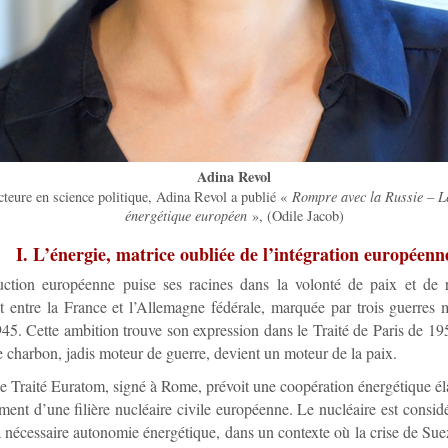
Adina Revol
teure en science politique, Adina Revol a publié «
Rompre avec la Russie – Le
énergétique européen
», (Odile Jacob)
I. L’énergie, matrice oubliée de l’intégration européenn
uction européenne puise ses racines dans la volonté de paix et de ré
entre la France et l’Allemagne fédérale, marquée par trois guerres 
45. Cette ambition trouve son expression dans le Traité de Paris de 195
harbon, jadis moteur de guerre, devient un moteur de la paix.
e Traité Euratom, signé à Rome, prévoit une coopération énergétique él
ent d’une filière nucléaire civile européenne. Le nucléaire est cons
la nécessaire autonomie énergétique, dans un contexte où la crise de Sue