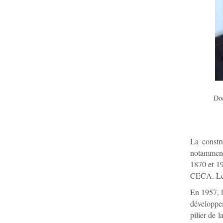
Doc
La constr
notamment 
1870 et 19
CECA. Le c
En 1957, l
développem
pilier de 