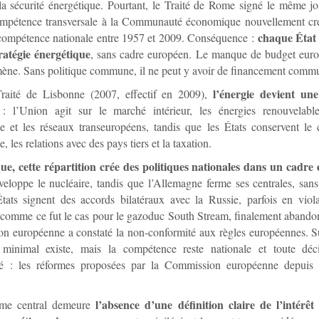
 la sécurité énergétique. Pourtant, le Traité de Rome signé le même j
mpétence transversale à la Communauté économique nouvellement cré
chaque État 
 compétence nationale entre 1957 et 2009. Conséquence :
ratégie énergétique
, sans cadre européen. Le manque de budget euro
ène. Sans politique commune, il ne peut y avoir de financement comm
l’énergie devient un
raité de Lisbonne (2007, effectif en 2009),
 l’Union agit sur le marché intérieur, les énergies renouvelables,
ue et les réseaux transeuropéens, tandis que les États conservent le
, les relations avec des pays tiers et la taxation.
ue, cette répartition crée des politiques nationales dans un cadre
eloppe le nucléaire, tandis que l’Allemagne ferme ses centrales, sans
tats signent des accords bilatéraux avec la Russie, parfois en viol
comme ce fut le cas pour le gazoduc South Stream, finalement abando
 européenne a constaté la non-conformité aux règles européennes. Su
minimal existe, mais la compétence reste nationale et toute déci
té : les réformes proposées par la Commission européenne depuis
l’absence d’une définition claire de l’intérê
ème central demeure