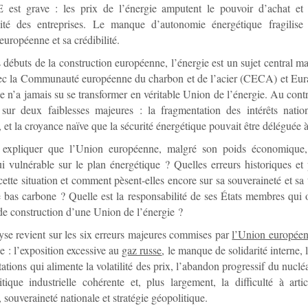
est grave : les prix de l’énergie amputent le pouvoir d’achat et 
vité des entreprises. Le manque d’autonomie énergétique fragilise
européenne et sa crédibilité.
 débuts de la construction européenne, l’énergie est un sujet central ma
ec la Communauté européenne du charbon et de l’acier (CECA) et Eur
 n’a jamais su se transformer en véritable Union de l’énergie. Au contrai
e sur deux faiblesses majeures : la fragmentation des intérêts natio
, et la croyance naïve que la sécurité énergétique pouvait être déléguée à
xpliquer que l’Union européenne, malgré son poids économique, 
i vulnérable sur le plan énergétique ? Quelles erreurs historiques et 
cette situation et comment pèsent-elles encore sur sa souveraineté et sa 
bas carbone ? Quelle est la responsabilité de ses États membres qui 
 de construction d’une Union de l’énergie ?
yse revient sur les six erreurs majeures commises par
l’Union europée
e : l’exposition excessive au
gaz russe
, le manque de solidarité interne,
ations qui alimente la volatilité des prix, l’abandon progressif du nuclé
tique industrielle cohérente et, plus largement, la difficulté à artic
 souveraineté nationale et stratégie géopolitique.