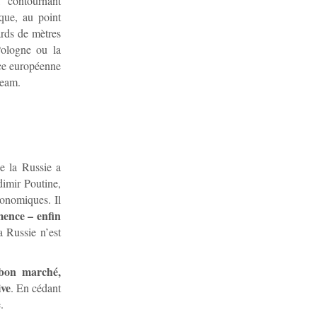
, contournant
que, au point
ards de mètres
Pologne ou la
ice européenne
ream.
ue la Russie a
dimir Poutine,
conomiques. Il
ence – enfin
a Russie n’est
 bon marché,
ive
. En cédant
.