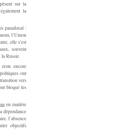
pèsent sur la
 également la
is paradoxal :
atom, l’Union
re, elle s’est
naux, souvent
 la Russie.
reste encore
politiques ont
transition vers
ont bloqué les
nne
en matière
 la dépendance
aire, l’absence
uler objectifs