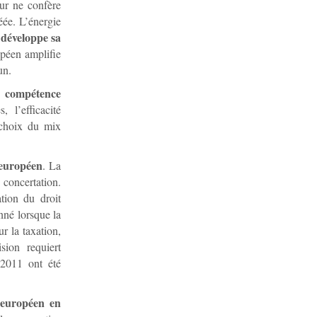
our ne confère
ée. L’énergie
développe sa
péen amplifie
un.
e compétence
 l’efficacité
 choix du mix
 européen
. La
 concertation.
ation du droit
nné lorsque la
r la taxation,
sion requiert
 2011 ont été
t européen en