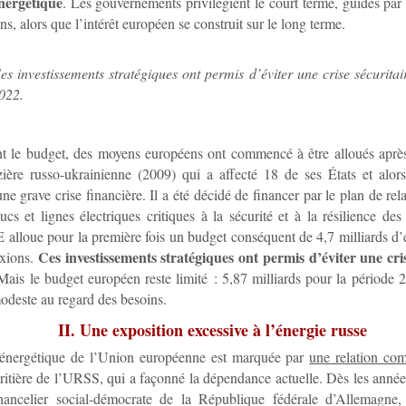
nergétique
. Les gouvernements privilégient le court terme, guidés par 
ns, alors que l’intérêt européen se construit sur le long terme.
es investissements stratégiques ont permis d’éviter une crise sécuritai
022.
t le budget, des moyens européens ont commencé à être alloués aprè
zière russo-ukrainienne (2009) qui a affecté 18 de ses États et alor
 une grave crise financière. Il a été décidé de financer par le plan de r
cs et lignes électriques critiques à la sécurité et à la résilience de
 alloue pour la première fois un budget conséquent de 4,7 milliards d’
Ces investissements stratégiques ont permis d’éviter une cris
exions.
 Mais le budget européen reste limité : 5,87 milliards pour la période
deste au regard des besoins.
II. Une exposition excessive à l’énergie russe
e énergétique de l’Union européenne est marquée par
une relation com
éritière de l’URSS, qui a façonné la dépendance actuelle. Dès les anné
hancelier social-démocrate de la République fédérale d’Allemagne,