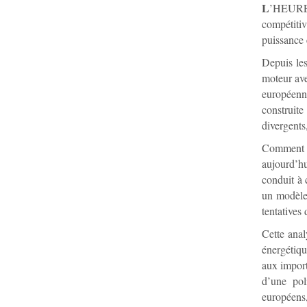
L
’HEURE 
compétiti
puissance 
Depuis les
moteur av
européenne
construit
divergents
Comment e
aujourd’hu
conduit à 
un modèle 
tentatives
Cette anal
énergétiqu
aux import
d’une poli
européens,