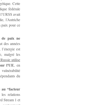
gétique. Cette
ique fédérale
e l’URSS avait
ie, l’Autriche
a paix pour ce
 de paix ne
ut des années
 l’énergie est
e, malgré les
Russie utilise
 sur l’UE
, en
vulnérabilité
 dépendants du
 au “facteur
les relations
ord Stream 1 et