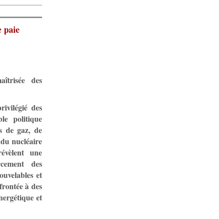
e paie
îtrisée des
ivilégié des
le politique
s de gaz, de
l du nucléaire
révèlent une
rcement des
ouvelables et
frontée à des
nergétique et