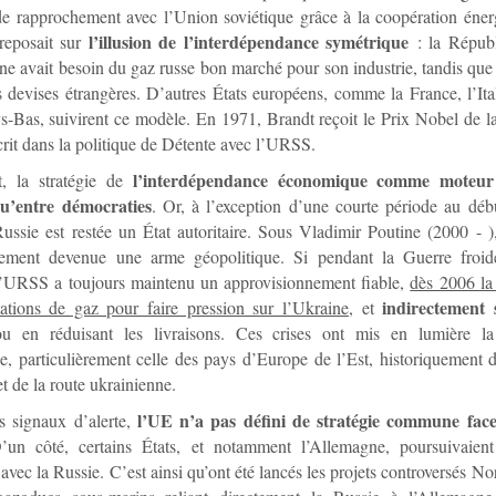
de rapprochement avec l’Union soviétique grâce à la coopération éner
l’illusion de l’interdépendance symétrique
reposait sur
: la Républ
e avait besoin du gaz russe bon marché pour son industrie, tandis qu
 devises étrangères. D’autres États européens, comme la France, l’Ital
s-Bas, suivirent ce modèle. En 1971, Brandt reçoit le Prix Nobel de l
scrit dans la politique de Détente avec l’URSS.
l’interdépendance économique comme moteur
, la stratégie de
u’entre démocraties
. Or, à l’exception d’une courte période au déb
ussie est restée un État autoritaire. Sous Vladimir Poutine (2000 - ),
vement devenue une arme géopolitique. Si pendant la Guerre froid
 l’URSS a toujours maintenu un approvisionnement fiable,
dès 2006 la 
indirectement
tations de gaz pour faire pression sur l’Ukraine
, et
u en réduisant les livraisons. Ces crises ont mis en lumière la 
, particulièrement celle des pays d’Europe de l’Est, historiquement
et de la route ukrainienne.
l’UE n’a pas défini de stratégie commune face
 signaux d’alerte,
’un côté, certains États, et notamment l’Allemagne, poursuivaient 
s avec la Russie. C’est ainsi qu’ont été lancés les projets controversés N