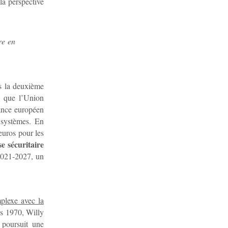
la perspective
re en
s la deuxième
s que l’Union
elance européen
s systèmes. En
euros pour les
e sécuritaire
 2021-2027, un
plexe avec la
es 1970, Willy
 poursuit une