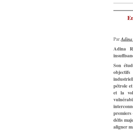
En
Par
Adin
Adina Re
insuffisa
Son étud
objectifs
industrie
pétrole et
et la vo
vulnérab
interconn
premiers 
défis maj
aligner ma