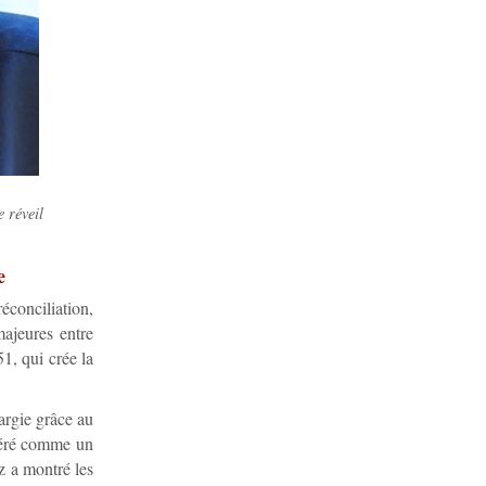
 réveil
e
conciliation,
majeures entre
1, qui crée la
argie grâce au
idéré comme un
z a montré les