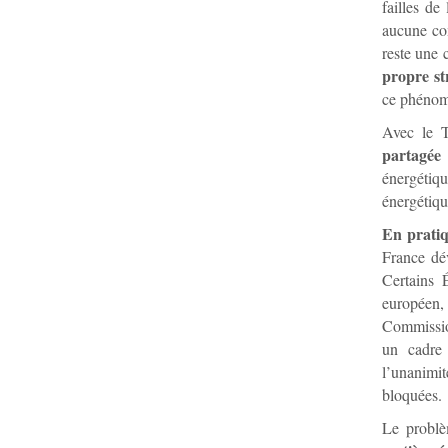
failles de
aucune co
reste une
propre st
ce phénom
Avec le T
partagée
:
énergétiq
énergétique
En pratiq
France dév
Certains É
européen, 
Commission
un cadre 
l’unanimi
bloquées.
Le probl