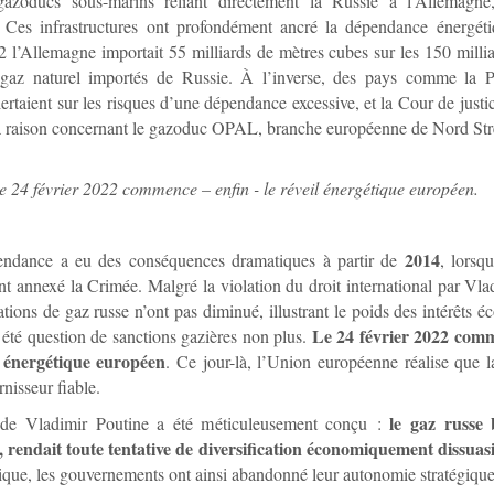
azoducs sous-marins reliant directement la Russie à l’Allemagne
. Ces infrastructures ont profondément ancré la dépendance énergéti
 l’Allemagne importait 55 milliards de mètres cubes sur les 150 milli
gaz naturel importés de Russie. À l’inverse, des pays comme la 
lertaient sur les risques d’une dépendance excessive, et la Cour de just
a raison concernant le gazoduc OPAL, branche européenne de Nord St
e 24 février 2022 commence – enfin - le réveil énergétique européen.
2014
endance a eu des conséquences dramatiques à partir de
, lorsq
nt annexé la Crimée. Malgré la violation du droit international par Vla
ations de gaz russe n’ont pas diminué, illustrant le poids des intérêts é
Le 24 février 2022 comm
 été question de sanctions gazières non plus.
il énergétique européen
. Ce jour-là, l’Union européenne réalise que l
rnisseur fiable.
le gaz russe
de Vladimir Poutine a été méticuleusement conçu :
 rendait toute tentative de diversification économiquement dissuas
gique, les gouvernements ont ainsi abandonné leur autonomie stratégique