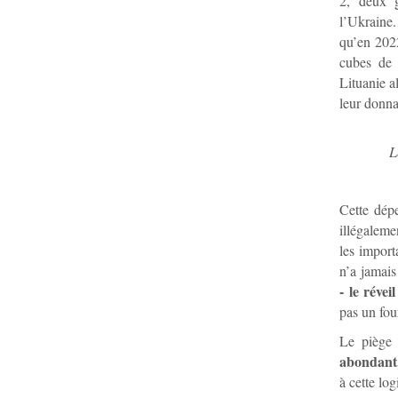
2, deux g
l’Ukraine
qu’en 2022
cubes de 
Lituanie a
leur donn
L
Cette dép
illégaleme
les import
n’a jamais
- le réve
pas un fou
Le piège 
abondant,
à cette lo