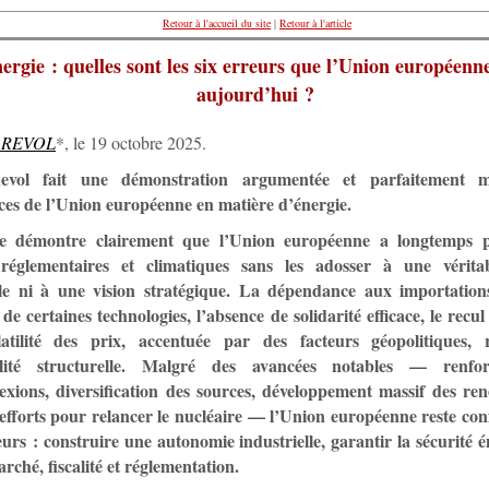
Retour à l'accueil du site
|
Retour à l'article
ergie : quelles sont les six erreurs que l’Union européenn
aujourd’hui ?
a REVOL
*, le 19 octobre 2025.
vol fait une démonstration argumentée et parfaitement ma
nces de l’Union européenne en matière d’énergie.
e démontre clairement que l’Union européenne a longtemps pr
 réglementaires et climatiques sans les adosser à une véritab
lle ni à une vision stratégique. La dépendance aux importation
 de certaines technologies, l’absence de solidarité efficace, le recu
latilité des prix, accentuée par des facteurs géopolitiques, 
ilité structurelle. Malgré des avancées notables — renfo
exions, diversification des sources, développement massif des ren
efforts pour relancer le nucléaire — l’Union européenne reste con
eurs : construire une autonomie industrielle, garantir la sécurité é
rché, fiscalité et réglementation.