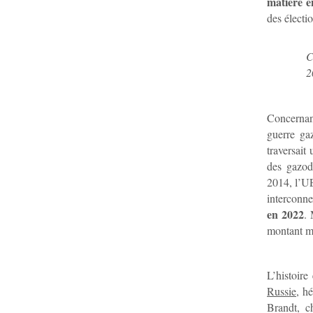
matière é
des électio
C
2
Concernan
guerre ga
traversait
des gazodu
2014, l’UE
interconn
en 2022
.
montant mo
L’histoir
Russie
, h
Brandt, c