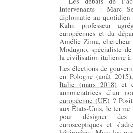
– Les débats de l’act
Intervenants : Marc S
diplomatie au quotidien
Kahn professeur agré
européennes et du dépar
Amélie Zima, chercheu
Modugno, spécialiste de 
la civilisation italienne à
Les élections de gouvern
en Pologne (août 2015)
Italie (mars 2018)
et e
annonciatrices d’un 
européenne (UE)
? Posit
aux États-Unis, le terme 
pour désigner des p
eurosceptiques et s’a
hétérogène. Mais les pop