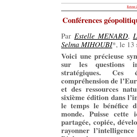
Retour à
Conférences géopolitiq
Estelle MENARD
L
Par
,
Selma MIHOUBI
*, le 13
Voici une précieuse syn
sur les questions int
stratégiques. Ces 
compréhension de l’Euro
et des ressources natu
sixième édition dans l’i
le temps le bénéfice 
monde. Puisse cette i
partagée, copiée, dével
rayonner l’intelligen