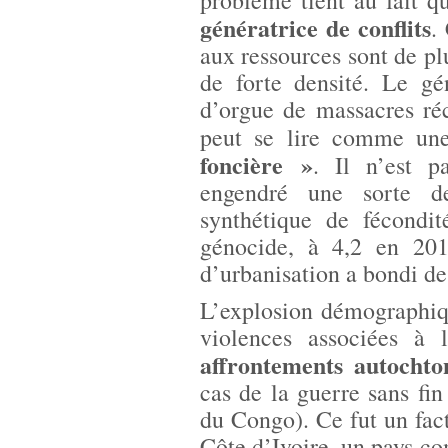
problème tient au fait q
génératrice de conflits
.
aux ressources sont de pl
de forte densité. Le g
d’orgue de massacres ré
peut se lire comme u
foncière »
. Il n’est p
engendré une sorte de
synthétique de fécond
génocide, à 4,2 en 20
d’urbanisation a bondi d
L’explosion démographiq
violences associées à 
affrontements autochton
cas de la guerre sans f
du Congo). Ce fut un fact
Côte d’Ivoire, un pays co