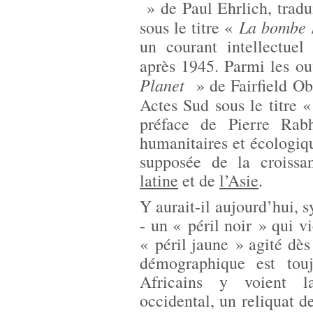
» de Paul Ehrlich, tradui
La bombe
sous le titre «
un courant intellectuel
après 1945. Parmi les ou
Planet
» de Fairfield Ob
Actes Sud sous le titre 
préface de Pierre Rabh
humanitaires et écologiq
supposée de la croiss
latine
et de
l’Asie
.
Y aurait-il aujourd’hui, 
- un « péril noir » qui v
« péril jaune » agité dès
démographique est tou
Africains y voient l
occidental, un reliquat d