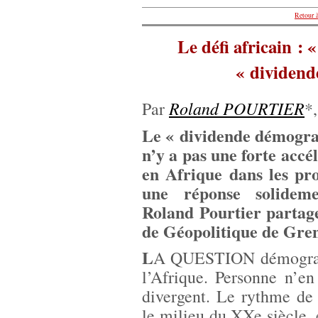
Retour à
Le défi africain 
« dividend
Roland POURTIER
Par
*
Le « dividende démograp
n’y a pas une forte accél
en Afrique dans les pr
une réponse solidem
Roland Pourtier partage
de Géopolitique de Gre
L
A QUESTION démographi
l’Afrique. Personne n’en
divergent. Le rythme de 
le milieu du XXe siècle, e