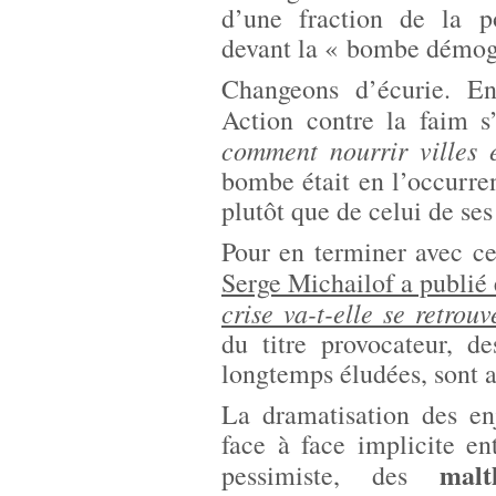
d’une fraction de la p
devant la « bombe démogr
Changeons d’écurie. E
Action contre la faim s’
comment nourrir villes 
bombe était en l’occurre
plutôt que de celui de ses
Pour en terminer avec ce
Serge Michailof a publié
crise va-t-elle se retrou
du titre provocateur, d
longtemps éludées, sont a
La dramatisation des e
face à face implicite e
malt
pessimiste, des