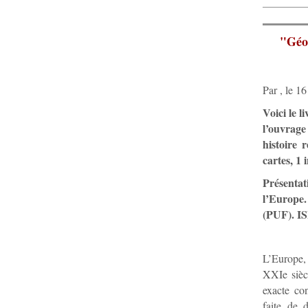
"Géop
Par , le 1
Voici le l
l’ouvrage
histoire 
cartes, 1
Présentat
l’Europe. 
(PUF). IS
L’Europe, 
XXIe siècl
exacte con
faite de 