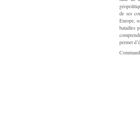
géopolitiq
de ses con
Europe, so
batailles
comprendre
permet d’i
Commande