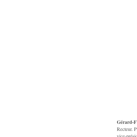
Gérard-F
Recteur. P
vice-prési