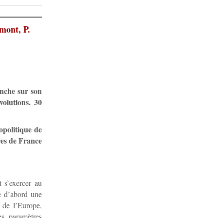
mont, P.
enche sur son
volutions. 30
opolitique de
ires de France
t s’exercer au
se d’abord une
e de l’Europe,
es paramètres