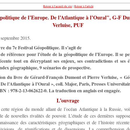
Retour à l'accueil du site
|
Retour à l'article
olitique de l’Europe. De l’Atlantique à l’Oural", G-F Du
Verluise, PUF
6 septembre 2015.
ivre du 7e Festival Géopolitique. Il s’agit de
 de référence pour l’étude de la géopolitique de l’Europe. Il se p
récente tout en décryptant ses enjeux, ses contradictions et ses é
 index géographique, 9 scénarios de prospective.
ion du livre de Gérard-François Dumont et Pierre Verluise, « Gé
De l’Atlantique à l’Oural », coll. Major, Paris, Presses Universita
BN : 978-2-13-062622-0. La traduction en anglais est engagée.
L’ouvrage
cette région du monde allant de l’océan Atlantique à la Russie, voi
e de nouvelles rivalités de pouvoir. L’étude de ces dernières suppo
naissance des caractéristiques géographiques et de l’histoire récent
divisions, de réunifications et de dissensions. La compréhension d