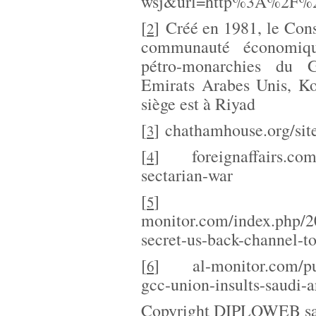
wsj&url=http%3A%2F%2
[
]
Créé en 1981, le Cons
2
communauté économique
pétro-monarchies du G
Emirats Arabes Unis, Ko
siège est à Riyad
[
]
chathamhouse.org/sit
3
[
]
foreignaffairs.com
4
sectarian-war
[
5
monitor.com/index.php/2
secret-us-back-channel-to
[
]
al-monitor.com/pu
6
gcc-union-insults-saudi-
Copyright DIPLOWEB sau