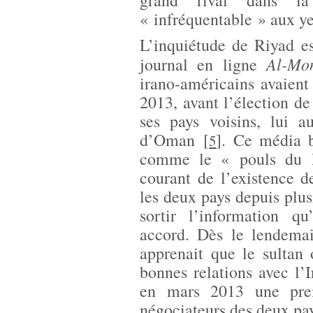
grand rival dans la
« infréquentable » aux y
L’inquiétude de Riyad e
Al-Mon
journal en ligne
irano-américains avaien
2013, avant l’élection de
ses pays voisins, lui 
d’Oman
[
]
. Ce média b
5
comme le « pouls du M
courant de l’existence 
les deux pays depuis plus
sortir l’information q
accord. Dès le lendema
apprenait que le sultan
bonnes relations avec l’I
en mars 2013 une prem
négociateurs des deux pa