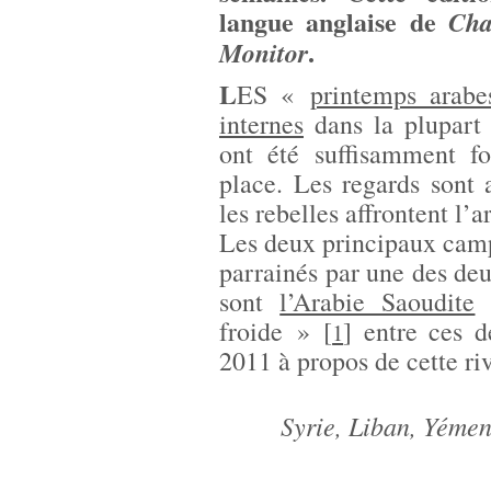
langue anglaise de
Cha
.
Monitor
L
ES «
printemps arabe
internes
dans la plupart 
ont été suffisamment f
place. Les regards sont 
les rebelles affrontent l
Les deux principaux camp
parrainés par une des de
sont
l’Arabie Saoudite
froide »
[
]
entre ces d
1
2011 à propos de cette ri
Syrie, Liban, Yéme