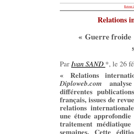
Retour à
Relations i
« Guerre froide 
Ivan SAND
Par
*, le 26 f
« Relations internat
analyse
Diploweb.com
différentes publicati
français, issues de revue
relations international
une étude approfondie d
traitement médiatique 
semaines. Cette éditi