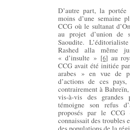
D’autre part, la portée
moins d’une semaine pl
CCG où le sultanat d’Oma
au projet d’union de 
Saoudite. L’éditorialis
Rashed alla même jusq
« d’insulte »
[
]
au roy
6
CCG avait été initiée p
arabes » en vue de pr
d’actions de ces pays,
contrairement à Bahreïn, 
vis-à-vis des grandes
témoigne son refus d’
proposés par le CCG
connaissait des troubles 
des populations de la rég