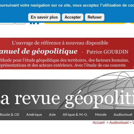
ursuivant votre navigation sur ce site, vous acceptez l’utilisation de co
En savoir plus
Accepter
Refuser
Abonnement gratuit à la Lettre du Diploweb
Pa
Russie & CEI
Amérique
Asie
Afrique & M.-O.
Monde
Audiovisuel
Accueil
>
Audiovisuel
>