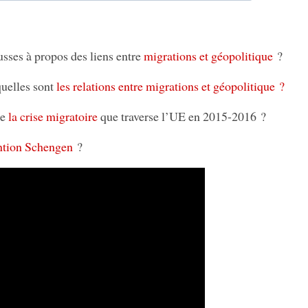
ausses à propos des liens entre
migrations et géopolitique
?
 quelles sont
les relations entre migrations et géopolitique ?
de
la crise migratoire
que traverse l’UE en 2015-2016 ?
tion Schengen
?