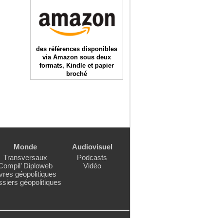
des références disponibles
via Amazon sous deux
formats, Kindle et papier
broché
Monde
Audiovisuel
Transversaux
Podcasts
Compil’ Diploweb
Vidéo
vres géopolitiques
siers géopolitiques