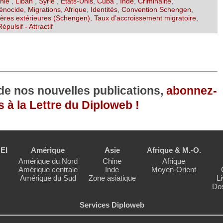
anie
,
Liban
,
Syrie
,
Etats-Unis
,
Cuba
,
Inde
,
Criminalité
,
énocide
,
Migrations
,
Afrique
,
Identités
,
Convention Schengen
,
ières extérieures (Schengen)
,
Taux d’accroissement migratoire
,
Répulsif - Attractif
 de nos nouvelles publications,
abonnez-
 à la Lettre du Diploweb !
EI
Amérique
Asie
Afrique & M.-O.
Amérique du Nord
Chine
Afrique
Amérique centrale
Inde
Moyen-Orient
Amérique du Sud
Zone asiatique
Li
Dos
Services Diploweb