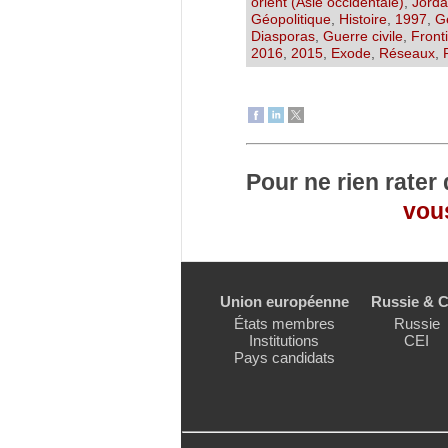
orient (Asie occidentale)
,
Jord
Géopolitique
,
Histoire
,
1997
,
G
Diasporas
,
Guerre civile
,
Front
2016
,
2015
,
Exode
,
Réseaux
,
Pour ne rien rater
vous
Union européenne
Russie & C
États membres
Russie
Institutions
CEI
Pays candidats