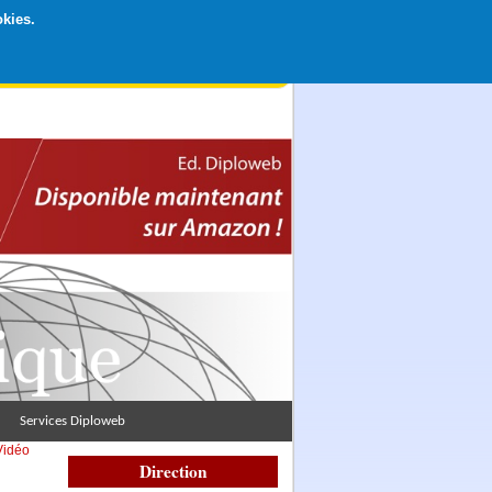
okies.
rticipation libre par CB ou Paypal, Merci !
Services Diploweb
Vidéo
Direction