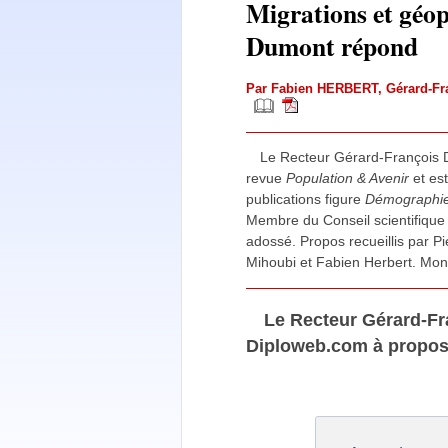
Migrations et géop
Dumont répond
Par
Fabien HERBERT
,
Gérard-F
Le Recteur Gérard-François Du
revue
Population & Avenir
et est
publications figure
Démographie p
Membre du Conseil scientifique d
adossé. Propos recueillis par P
Mihoubi et Fabien Herbert. Mon
Le Recteur Gérard-F
Diploweb.com à propos d